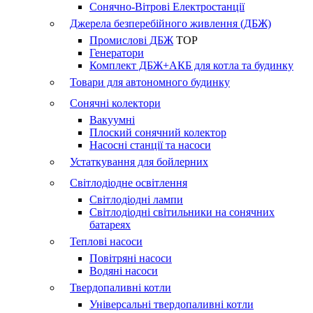
Сонячно-Вітрові Електростанції
Джерела безперебійного живлення (ДБЖ)
Промислові ДБЖ
TOP
Генератори
Комплект ДБЖ+АКБ для котла та будинку
Товари для автономного будинку
Сонячні колектори
Вакуумні
Плоский сонячний колектор
Насосні станції та насоси
Устаткування для бойлерних
Світлодіодне освітлення
Світлодіодні лампи
Світлодіодні світильники на сонячних
батареях
Теплові насоси
Повітряні насоси
Водяні насоси
Твердопаливні котли
Універсальні твердопаливні котли