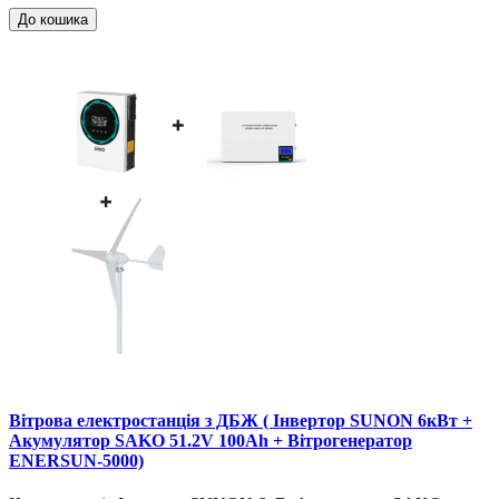
До кошика
Вітрова електростанція з ДБЖ ( Інвертор SUNON 6кВт +
Акумулятор SAKO 51.2V 100Ah + Вітрогенератор
ENERSUN-5000)