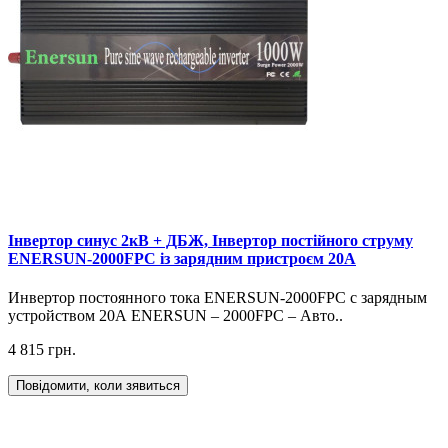
Інвертор синус 2кВ + ДБЖ, Інвертор постійного струму
ENERSUN-2000FPC із зарядним пристроєм 20А
Инвертор постоянного тока ENERSUN-2000FPC с зарядным
устройством 20А ENERSUN – 2000FPC – Авто..
4 815 грн.
Повідомити, коли зявиться