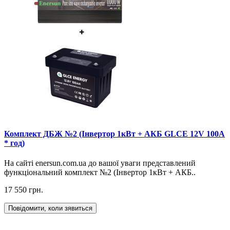
Комплект ДБЖ №2 (Інвертор 1кВт + АКБ GLCE 12V 100А
* год)
На сайті enersun.com.ua до вашої уваги представлений
функціональний комплект №2 (Інвертор 1кВт + АКБ..
17 550 грн.
Повідомити, коли зявиться