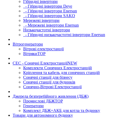
Гібридні інвертори
- Гібридні інвертори Deye
- Гібридні інвертори Enersun
- Гібридні інвертори SAKO
Мережеві інвертори
- Мережеві інвертори Enersun
Низькочастотні інвертори
- Гібридні низькочастотні інвертори Enersun
Вітрогенератори
Вітрові електростанції
Вітряки
TOP
СЕС - Сонячні Електростанції
NEW
Комплекти Сонячних Електростанцій
Кріплення та кабель для сонячних станцій
Сонячні станції для бізнесу
Сонячні станції для будинків
Сонячно-Вітрові Електростанції
Джерела безперебійного живлення (ДБЖ)
Промислові ДБЖ
TOP
Генератори
Комплект ДБЖ+АКБ для котла та будинку
Товари для автономного будинку