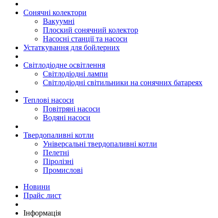
Сонячні колектори
Вакуумні
Плоский сонячний колектор
Насосні станції та насоси
Устаткування для бойлерних
Світлодіодне освітлення
Світлодіодні лампи
Світлодіодні світильники на сонячних батареях
Теплові насоси
Повітряні насоси
Водяні насоси
Твердопаливні котли
Універсальні твердопаливні котли
Пелетні
Піролізні
Промислові
Новини
Прайс лист
Інформація