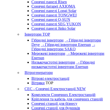
Сонячні панелі Risen
Сонячні батареї AXIOMA
Сонячні панелі Longi Solar
Сонячні панелі TONGWEI
Сонячні панелі Q-SUN
Сонячні панелі SEG YUKON
Сонячні панелі Jinko Solar
Інвертори
TOP
Гібридні інвертори
- Гібридні інвертори
Deye
- Гібридні інвертори Enersun
-
Гібридні інвертори SAKO
Мережеві інвертори
- Мережеві інвертори
Enersun
Низькочастотні інвертори
- Гібридні
низькочастотні інвертори Enersun
Вітрогенератори
Вітрові електростанції
Вітряки
TOP
СЕС - Сонячні Електростанції
NEW
Комплекти Сонячних Електростанцій
Кріплення та кабель для сонячних станцій
Сонячні станції для бізнесу
Сонячні станції для будинків