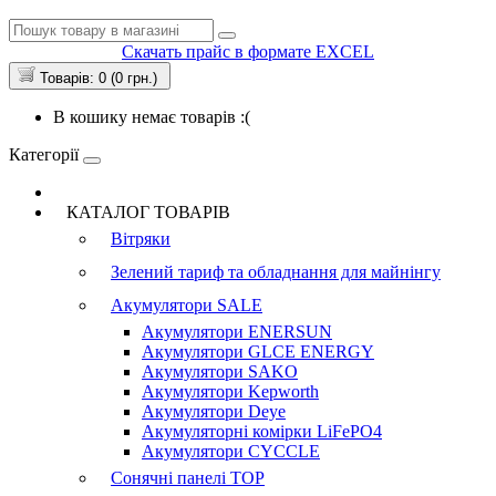
Скачать прайс в формате EXCEL
Товарів: 0 (0 грн.)
В кошику немає товарів :(
Категорії
КАТАЛОГ ТОВАРІВ
Вітряки
Зелений тариф та обладнання для майнінгу
Акумулятори
SALE
Акумулятори ENERSUN
Акумулятори GLCE ENERGY
Акумулятори SAKO
Акумулятори Kepworth
Акумулятори Deye
Акумуляторні комірки LiFePO4
Акумулятори CYCCLE
Сонячні панелі
TOP