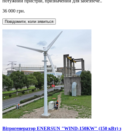
потужний пристрій, призначений для забезпече..
36 000 грн.
Повідомити, коли зявиться
Вітрогенератор ENERSUN "WIND-150KW" (150 кВт) з