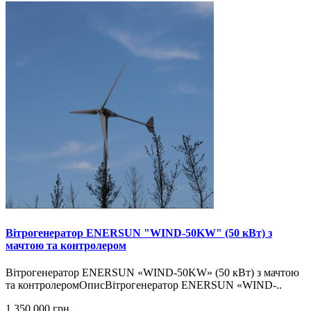
Вітрогенератор ENERSUN "WIND-50KW" (50 кВт) з
мачтою та контролером
Вітрогенератор ENERSUN «WIND-50KW» (50 кВт) з мачтою
та контролеромОписВітрогенератор ENERSUN «WIND-..
1 350 000 грн.