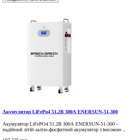
Акумулятор LiFePo4 51.2В 300А ENERSUN-51-300
Акумулятор LiFePO4 51.2В 300А ENERSUN-51-300 –
надійний літій-залізо-фосфатний акумулятор з високою ..