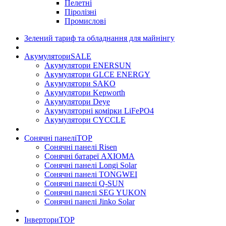
Пелетні
Піролізні
Промислові
Зелений тариф та обладнання для майнінгу
Акумулятори
SALE
Акумулятори ENERSUN
Акумулятори GLCE ENERGY
Акумулятори SAKO
Акумулятори Kepworth
Акумулятори Deye
Акумуляторні комірки LiFePO4
Акумулятори CYCCLE
Сонячні панелі
TOP
Сонячні панелі Risen
Сонячні батареї AXIOMA
Сонячні панелі Longi Solar
Сонячні панелі TONGWEI
Сонячні панелі Q-SUN
Сонячні панелі SEG YUKON
Сонячні панелі Jinko Solar
Інвертори
TOP