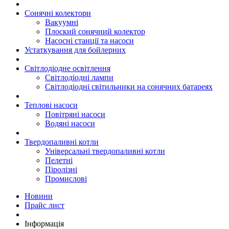
Сонячні колектори
Вакуумні
Плоский сонячний колектор
Насосні станції та насоси
Устаткування для бойлерних
Світлодіодне освітлення
Світлодіодні лампи
Світлодіодні світильники на сонячних батареях
Теплові насоси
Повітряні насоси
Водяні насоси
Твердопаливні котли
Універсальні твердопаливні котли
Пелетні
Піролізні
Промислові
Новини
Прайс лист
Інформація