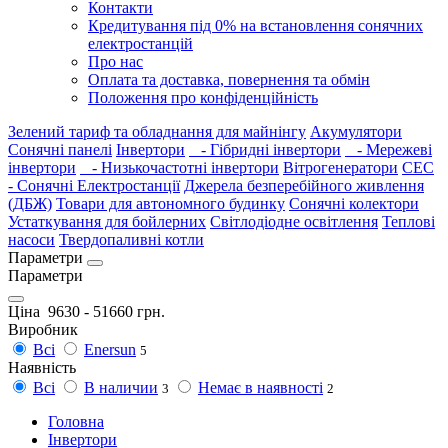
Контакти
Кредитування під 0% на встановлення сонячних
електростанцій
Про нас
Оплата та доставка, повернення та обмін
Положення про конфіденційність
Зелений тариф та обладнання для майнінгу
Акумулятори
Сонячні панелі
Інвертори
- Гібридні інвертори
- Мережеві
інвертори
- Низькочастотні інвертори
Вітрогенератори
СЕС
- Сонячні Електростанції
Джерела безперебійного живлення
(ДБЖ)
Товари для автономного будинку
Сонячні колектори
Устаткування для бойлерних
Світлодіодне освітлення
Теплові
насоси
Твердопаливні котли
Параметри
Параметри
Ціна
9630
-
51660
грн.
Виробник
Всі
Enersun
5
Наявність
Всі
В наличии
Немає в наявності
3
2
Головна
Інвертори