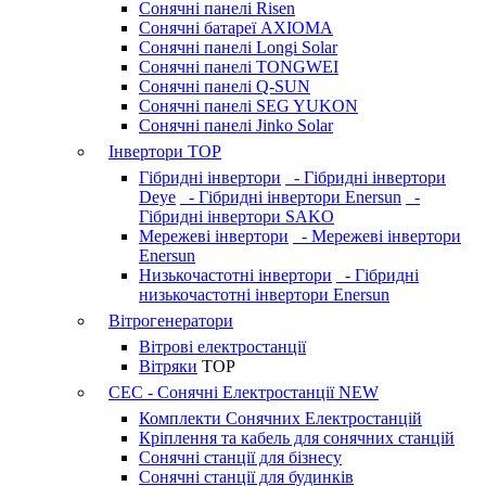
Сонячні панелі Risen
Сонячні батареї AXIOMA
Сонячні панелі Longi Solar
Сонячні панелі TONGWEI
Сонячні панелі Q-SUN
Сонячні панелі SEG YUKON
Сонячні панелі Jinko Solar
Інвертори
TOP
Гібридні інвертори
- Гібридні інвертори
Deye
- Гібридні інвертори Enersun
-
Гібридні інвертори SAKO
Мережеві інвертори
- Мережеві інвертори
Enersun
Низькочастотні інвертори
- Гібридні
низькочастотні інвертори Enersun
Вітрогенератори
Вітрові електростанції
Вітряки
TOP
СЕС - Сонячні Електростанції
NEW
Комплекти Сонячних Електростанцій
Кріплення та кабель для сонячних станцій
Сонячні станції для бізнесу
Сонячні станції для будинків