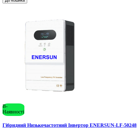
До кошика
В-
Наявності
Гібридний Низькочастотний Інвертор ENERSUN-LF-50248