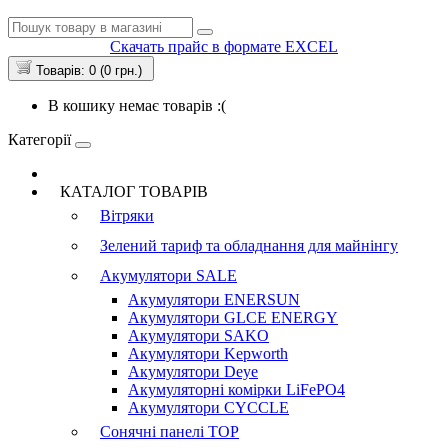
Скачать прайс в формате EXCEL
Товарів: 0 (0 грн.)
В кошику немає товарів :(
Категорії
КАТАЛОГ ТОВАРІВ
Вітряки
Зелений тариф та обладнання для майнінгу
Акумулятори
SALE
Акумулятори ENERSUN
Акумулятори GLCE ENERGY
Акумулятори SAKO
Акумулятори Kepworth
Акумулятори Deye
Акумуляторні комірки LiFePO4
Акумулятори CYCCLE
Сонячні панелі
TOP