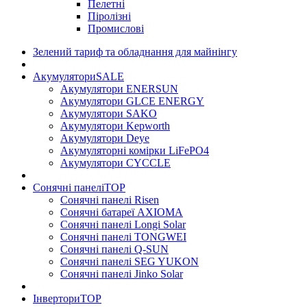
Пелетні
Піролізні
Промислові
Зелений тариф та обладнання для майнінгу
Акумулятори
SALE
Акумулятори ENERSUN
Акумулятори GLCE ENERGY
Акумулятори SAKO
Акумулятори Kepworth
Акумулятори Deye
Акумуляторні комірки LiFePO4
Акумулятори CYCCLE
Сонячні панелі
TOP
Сонячні панелі Risen
Сонячні батареї AXIOMA
Сонячні панелі Longi Solar
Сонячні панелі TONGWEI
Сонячні панелі Q-SUN
Сонячні панелі SEG YUKON
Сонячні панелі Jinko Solar
Інвертори
TOP