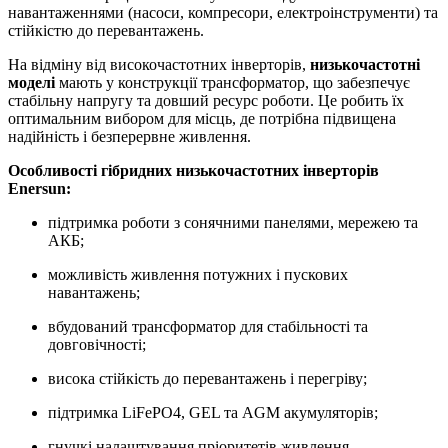
навантаженнями (насоси, компресори, електроінструменти) та
стійкістю до перевантажень.
На відміну від високочастотних інверторів,
низькочастотні
моделі
мають у конструкції трансформатор, що забезпечує
стабільну напругу та довший ресурс роботи. Це робить їх
оптимальним вибором для місць, де потрібна підвищена
надійність і безперервне живлення.
Особливості гібридних низькочастотних інверторів
Enersun:
підтримка роботи з сонячними панелями, мережею та
АКБ;
можливість живлення потужних і пускових
навантажень;
вбудований трансформатор для стабільності та
довговічності;
висока стійкість до перевантажень і перегріву;
підтримка LiFePO4, GEL та AGM акумуляторів;
гнучкі налаштування пріоритетів живлення.