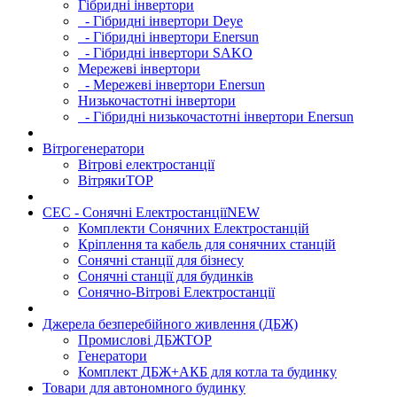
Гібридні інвертори
- Гібридні інвертори Deye
- Гібридні інвертори Enersun
- Гібридні інвертори SAKO
Мережеві інвертори
- Мережеві інвертори Enersun
Низькочастотні інвертори
- Гібридні низькочастотні інвертори Enersun
Вітрогенератори
Вітрові електростанції
Вітряки
TOP
СЕС - Сонячні Електростанції
NEW
Комплекти Сонячних Електростанцій
Кріплення та кабель для сонячних станцій
Сонячні станції для бізнесу
Сонячні станції для будинків
Сонячно-Вітрові Електростанції
Джерела безперебійного живлення (ДБЖ)
Промислові ДБЖ
TOP
Генератори
Комплект ДБЖ+АКБ для котла та будинку
Товари для автономного будинку