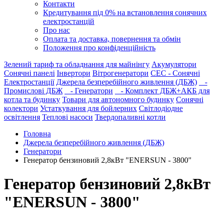
Контакти
Кредитування під 0% на встановлення сонячних
електростанцій
Про нас
Оплата та доставка, повернення та обмін
Положення про конфіденційність
Зелений тариф та обладнання для майнінгу
Акумулятори
Сонячні панелі
Інвертори
Вітрогенератори
СЕС - Сонячні
Електростанції
Джерела безперебійного живлення (ДБЖ)
-
Промислові ДБЖ
- Генератори
- Комплект ДБЖ+АКБ для
котла та будинку
Товари для автономного будинку
Сонячні
колектори
Устаткування для бойлерних
Світлодіодне
освітлення
Теплові насоси
Твердопаливні котли
Головна
Джерела безперебійного живлення (ДБЖ)
Генератори
Генератор бензиновий 2,8кВт "ENERSUN - 3800"
Генератор бензиновий 2,8кВт
"ENERSUN - 3800"