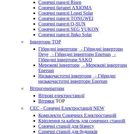
Сонячні панелі Risen
Сонячні батареї AXIOMA
Сонячні панелі Longi Solar
Сонячні панелі TONGWEI
Сонячні панелі Q-SUN
Сонячні панелі SEG YUKON
Сонячні панелі Jinko Solar
Інвертори
TOP
Гібридні інвертори
- Гібридні інвертори
Deye
- Гібридні інвертори Enersun
-
Гібридні інвертори SAKO
Мережеві інвертори
- Мережеві інвертори
Enersun
Низькочастотні інвертори
- Гібридні
низькочастотні інвертори Enersun
Вітрогенератори
Вітрові електростанції
Вітряки
TOP
СЕС - Сонячні Електростанції
NEW
Комплекти Сонячних Електростанцій
Кріплення та кабель для сонячних станцій
Сонячні станції для бізнесу
Сонячні станції для будинків