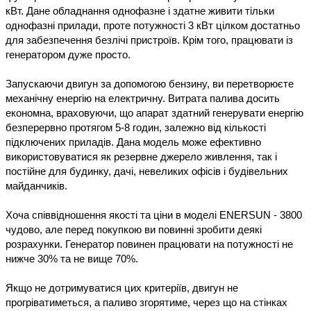
кВт. Дане обладнання однофазне і здатне живити тільки 
однофазні прилади, проте потужності 3 кВт цілком достатньо 
для забезпечення безлічі пристроїв. Крім того, працювати із 
генератором дуже просто.

Запускаючи двигун за допомогою бензину, ви перетворюєте 
механічну енергію на електричну. Витрата палива досить 
економна, враховуючи, що апарат здатний генерувати енергію 
безперервно протягом 5-8 годин, залежно від кількості 
підключених приладів. Дана модель може ефективно 
використовуватися як резервне джерело живлення, так і 
постійне для будинку, дачі, невеликих офісів і будівельних 
майданчиків.

Хоча співвідношення якості та ціни в моделі ENERSUN - 3800 
чудово, але перед покупкою ви повинні зробити деякі 
розрахунки. Генератор повинен працювати на потужності не 
нижче 30% та не вище 70%.

Якщо не дотримуватися цих критеріїв, двигун не 
прогріватиметься, а паливо згорятиме, через що на стінках 