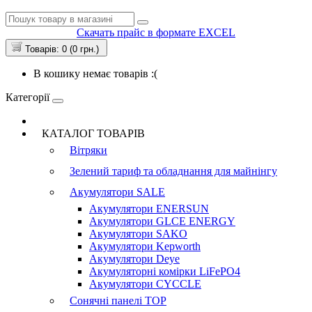
Скачать прайс в формате EXCEL
Товарів: 0 (0 грн.)
В кошику немає товарів :(
Категорії
КАТАЛОГ ТОВАРІВ
Вітряки
Зелений тариф та обладнання для майнінгу
Акумулятори
SALE
Акумулятори ENERSUN
Акумулятори GLCE ENERGY
Акумулятори SAKO
Акумулятори Kepworth
Акумулятори Deye
Акумуляторні комірки LiFePO4
Акумулятори CYCCLE
Сонячні панелі
TOP