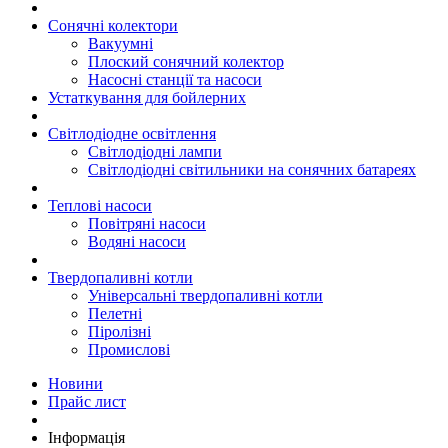
Сонячні колектори
Вакуумні
Плоский сонячний колектор
Насосні станції та насоси
Устаткування для бойлерних
Світлодіодне освітлення
Світлодіодні лампи
Світлодіодні світильники на сонячних батареях
Теплові насоси
Повітряні насоси
Водяні насоси
Твердопаливні котли
Універсальні твердопаливні котли
Пелетні
Піролізні
Промислові
Новини
Прайс лист
Інформація