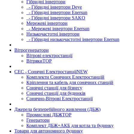
Гібридні інвертори
- Гібридні інвертори Deye
- Гібридні інвертори Enersun
- Гібридні інвертори SAKO
Мережеві інвертори
- Мережеві інвертори Enersun
Низькочастотні інвертори
- Гібридні низькочастотні інвертори Enersun
Вітрогенератори
Вітрові електростанції
Вітряки
TOP
СЕС - Сонячні Електростанції
NEW
Комплекти Сонячних Електростанцій
Кріплення та кабель для сонячних станцій
Сонячні станції для бізнесу
Сонячні станції для будинків
Сонячно-Вітрові Електростанції
Джерела безперебійного живлення (ДБЖ)
Промислові ДБЖ
TOP
Генератори
Комплект ДБЖ+АКБ для котла та будинку
Товари для автономного будинку