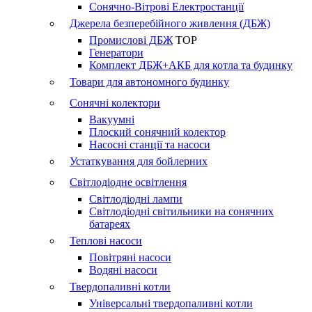
Сонячно-Вітрові Електростанції
Джерела безперебійного живлення (ДБЖ)
Промислові ДБЖ
TOP
Генератори
Комплект ДБЖ+АКБ для котла та будинку
Товари для автономного будинку
Сонячні колектори
Вакуумні
Плоский сонячний колектор
Насосні станції та насоси
Устаткування для бойлерних
Світлодіодне освітлення
Світлодіодні лампи
Світлодіодні світильники на сонячних
батареях
Теплові насоси
Повітряні насоси
Водяні насоси
Твердопаливні котли
Універсальні твердопаливні котли