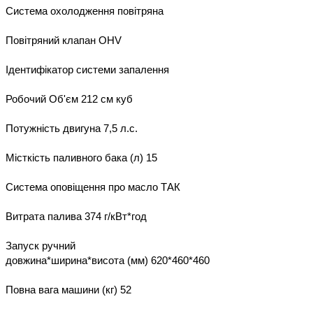
Система охолодження повітряна

Повітряний клапан OHV

Ідентифікатор системи запалення

Робочий Об'єм 212 см куб

Потужність двигуна 7,5 л.с.

Місткість паливного бака (л) 15

Система оповіщення про масло ТАК

Витрата палива 374 г/кВт*год

Запуск ручний

довжина*ширина*висота (мм) 620*460*460

Повна вага машини (кг) 52
