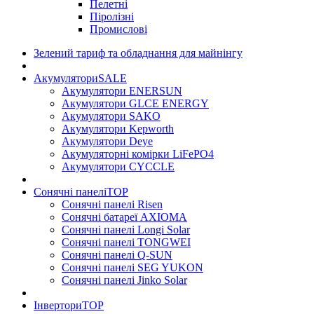
Пелетні
Піролізні
Промислові
Зелений тариф та обладнання для майнінгу
Акумулятори
SALE
Акумулятори ENERSUN
Акумулятори GLCE ENERGY
Акумулятори SAKO
Акумулятори Kepworth
Акумулятори Deye
Акумуляторні комірки LiFePO4
Акумулятори CYCCLE
Сонячні панелі
TOP
Сонячні панелі Risen
Сонячні батареї AXIOMA
Сонячні панелі Longi Solar
Сонячні панелі TONGWEI
Сонячні панелі Q-SUN
Сонячні панелі SEG YUKON
Сонячні панелі Jinko Solar
Інвертори
TOP