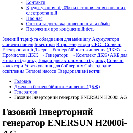
Контакти
Кредитування під 0% на встановлення сонячних
електростанцій
Про нас
Оплата та доставка, повернення та обмін
Положення про конфіденційність
Зелений тариф та обладнання для майнінгу
Акумулятори
Сонячні панелі
Інвертори
Вітрогенератори
СЕС - Сонячні
Електростанції
Джерела безперебійного живлення (ДБЖ)
-
Промислові ДБЖ
- Генератори
- Комплект ДБЖ+АКБ для
котла та будинку
Товари для автономного будинку
Сонячні
колектори
Устаткування для бойлерних
Світлодіодне
освітлення
Теплові насоси
Твердопаливні котли
Головна
Джерела безперебійного живлення (ДБЖ)
Генератори
Газовий Інверторний генератор ENERSUN H2000i-AG
Газовий Інверторний
генератор ENERSUN H2000i-