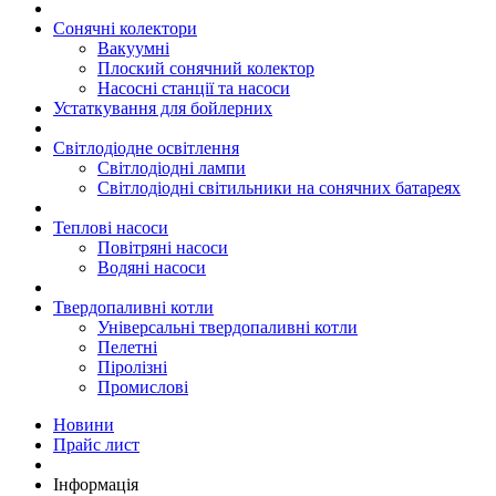
Сонячні колектори
Вакуумні
Плоский сонячний колектор
Насосні станції та насоси
Устаткування для бойлерних
Світлодіодне освітлення
Світлодіодні лампи
Світлодіодні світильники на сонячних батареях
Теплові насоси
Повітряні насоси
Водяні насоси
Твердопаливні котли
Універсальні твердопаливні котли
Пелетні
Піролізні
Промислові
Новини
Прайс лист
Інформація