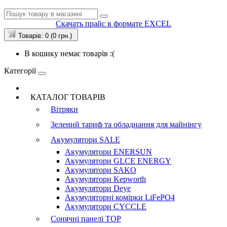
Скачать прайс в формате EXCEL
Товарів: 0 (0 грн.)
В кошику немає товарів :(
Категорії
КАТАЛОГ ТОВАРІВ
Вітряки
Зелений тариф та обладнання для майнінгу
Акумулятори
SALE
Акумулятори ENERSUN
Акумулятори GLCE ENERGY
Акумулятори SAKO
Акумулятори Kepworth
Акумулятори Deye
Акумуляторні комірки LiFePO4
Акумулятори CYCCLE
Сонячні панелі
TOP