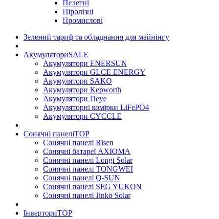
Пелетні
Піролізні
Промислові
Зелений тариф та обладнання для майнінгу
Акумулятори
SALE
Акумулятори ENERSUN
Акумулятори GLCE ENERGY
Акумулятори SAKO
Акумулятори Kepworth
Акумулятори Deye
Акумуляторні комірки LiFePO4
Акумулятори CYCCLE
Сонячні панелі
TOP
Сонячні панелі Risen
Сонячні батареї AXIOMA
Сонячні панелі Longi Solar
Сонячні панелі TONGWEI
Сонячні панелі Q-SUN
Сонячні панелі SEG YUKON
Сонячні панелі Jinko Solar
Інвертори
TOP