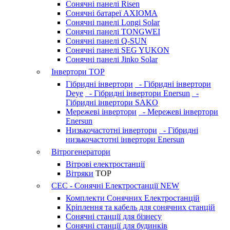
Сонячні панелі Risen
Сонячні батареї AXIOMA
Сонячні панелі Longi Solar
Сонячні панелі TONGWEI
Сонячні панелі Q-SUN
Сонячні панелі SEG YUKON
Сонячні панелі Jinko Solar
Інвертори
TOP
Гібридні інвертори
- Гібридні інвертори
Deye
- Гібридні інвертори Enersun
-
Гібридні інвертори SAKO
Мережеві інвертори
- Мережеві інвертори
Enersun
Низькочастотні інвертори
- Гібридні
низькочастотні інвертори Enersun
Вітрогенератори
Вітрові електростанції
Вітряки
TOP
СЕС - Сонячні Електростанції
NEW
Комплекти Сонячних Електростанцій
Кріплення та кабель для сонячних станцій
Сонячні станції для бізнесу
Сонячні станції для будинків