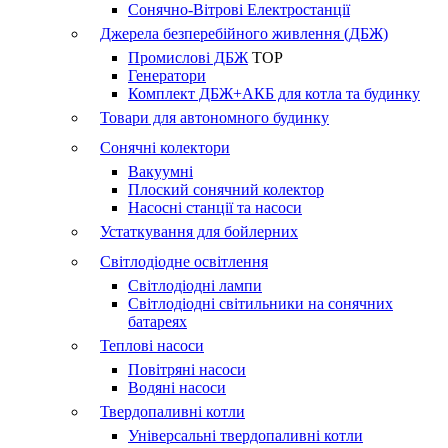
Сонячно-Вітрові Електростанції
Джерела безперебійного живлення (ДБЖ)
Промислові ДБЖ
TOP
Генератори
Комплект ДБЖ+АКБ для котла та будинку
Товари для автономного будинку
Сонячні колектори
Вакуумні
Плоский сонячний колектор
Насосні станції та насоси
Устаткування для бойлерних
Світлодіодне освітлення
Світлодіодні лампи
Світлодіодні світильники на сонячних
батареях
Теплові насоси
Повітряні насоси
Водяні насоси
Твердопаливні котли
Універсальні твердопаливні котли