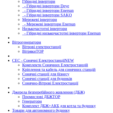
Гібридні інвертори
- Гібридні інвертори Deye
- Гібридні інвертори Enersun
- Гібридні інвертори SAKO
Мережеві інвертори
- Мережеві інвертори Enersun
Низькочастотні інвертори
- Гібридні низькочастотні інвертори Enersun
Вітрогенератори
Вітрові електростанції
Вітряки
TOP
СЕС - Сонячні Електростанції
NEW
Комплекти Сонячних Електростанцій
Кріплення та кабель для сонячних станцій
Сонячні станції для бізнесу
Сонячні станції для будинків
Сонячно-Вітрові Електростанції
Джерела безперебійного живлення (ДБЖ)
Промислові ДБЖ
TOP
Генератори
Комплект ДБЖ+АКБ для котла та будинку
Товари для автономного будинку