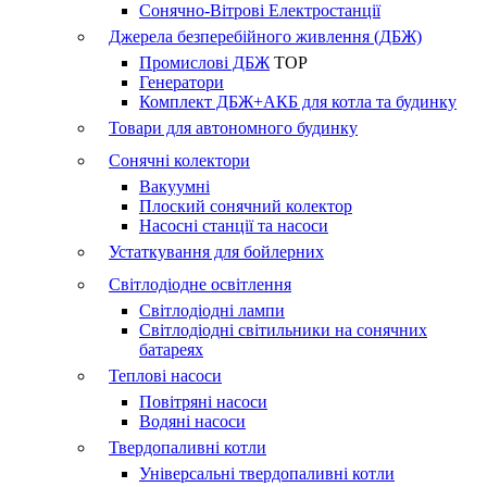
Сонячно-Вітрові Електростанції
Джерела безперебійного живлення (ДБЖ)
Промислові ДБЖ
TOP
Генератори
Комплект ДБЖ+АКБ для котла та будинку
Товари для автономного будинку
Сонячні колектори
Вакуумні
Плоский сонячний колектор
Насосні станції та насоси
Устаткування для бойлерних
Світлодіодне освітлення
Світлодіодні лампи
Світлодіодні світильники на сонячних
батареях
Теплові насоси
Повітряні насоси
Водяні насоси
Твердопаливні котли
Універсальні твердопаливні котли