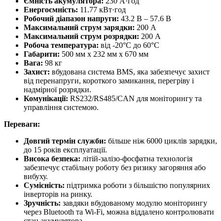
Ємність акумулятора:
230 А·год
Енергоємність:
11.77 кВт·год
Робочий діапазон напруги:
43.2 В – 57.6 В
Максимальний струм зарядки:
200 А
Максимальний струм розрядки:
200 А
Робоча температура:
від -20°C до 60°C
Габарити:
500 мм x 232 мм x 670 мм
Вага:
98 кг
Захист:
вбудована система BMS, яка забезпечує захист
від перенапруги, короткого замикання, перегріву і
надмірної розрядки.
Комунікації:
RS232/RS485/CAN для моніторингу та
управління системою.
Переваги:
Довгий термін служби:
більше ніж 6000 циклів зарядки,
до 15 років експлуатації.
Висока безпека:
літій-залізо-фосфатна технологія
забезпечує стабільну роботу без ризику загоряння або
вибуху.
Сумісність:
підтримка роботи з більшістю популярних
інверторів на ринку.
Зручність:
завдяки вбудованому модулю моніторингу
через Bluetooth та Wi-Fi, можна віддалено контролювати
стан акумулятора.