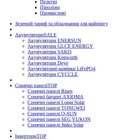
Пелетні
Піролізні
Промислові
Зелений тариф та обладнання для майнінгу
Акумулятори
SALE
Акумулятори ENERSUN
Акумулятори GLCE ENERGY
Акумулятори SAKO
Акумулятори Kepworth
Акумулятори Deye
Акумуляторні комірки LiFePO4
Акумулятори CYCCLE
Сонячні панелі
TOP
Сонячні панелі Risen
Сонячні батареї AXIOMA
Сонячні панелі Longi Solar
Сонячні панелі TONGWEI
Сонячні панелі Q-SUN
Сонячні панелі SEG YUKON
Сонячні панелі Jinko Solar
Інвертори
TOP