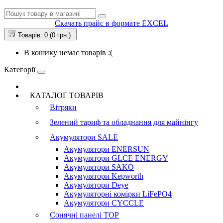
Скачать прайс в формате EXCEL
Товарів: 0 (0 грн.)
В кошику немає товарів :(
Категорії
КАТАЛОГ ТОВАРІВ
Вітряки
Зелений тариф та обладнання для майнінгу
Акумулятори
SALE
Акумулятори ENERSUN
Акумулятори GLCE ENERGY
Акумулятори SAKO
Акумулятори Kepworth
Акумулятори Deye
Акумуляторні комірки LiFePO4
Акумулятори CYCCLE
Сонячні панелі
TOP