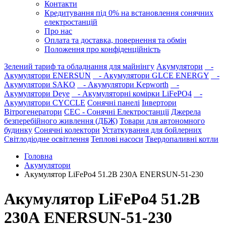
Контакти
Кредитування під 0% на встановлення сонячних
електростанцій
Про нас
Оплата та доставка, повернення та обмін
Положення про конфіденційність
Зелений тариф та обладнання для майнінгу
Акумулятори
-
Акумулятори ENERSUN
- Акумулятори GLCE ENERGY
-
Акумулятори SAKO
- Акумулятори Kepworth
-
Акумулятори Deye
- Акумуляторні комірки LiFePO4
-
Акумулятори CYCCLE
Сонячні панелі
Інвертори
Вітрогенератори
СЕС - Сонячні Електростанції
Джерела
безперебійного живлення (ДБЖ)
Товари для автономного
будинку
Сонячні колектори
Устаткування для бойлерних
Світлодіодне освітлення
Теплові насоси
Твердопаливні котли
Головна
Акумулятори
Акумулятор LiFePo4 51.2В 230А ENERSUN-51-230
Акумулятор LiFePo4 51.2В
230А ENERSUN-51-230