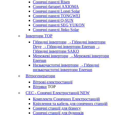
Сонячні панелі Risen
Сонячні батареї AXIOMA
Сонячні панелі Longi Solar
Сонячні панелі TONGWEI
Сонячні панелі Q-SUN
Сонячні панелі SEG YUKON
Сонячні панелі Jinko Solar
Інвертори
TOP
Гібридні інвертори
- Гібридні інвертори
Deye
- Гібридні інвертори Enersun
-
Гібридні інвертори SAKO
Мережеві інвертори
- Мережеві інвертори
Enersun
Низькочастотні інвертори
- Гібридні
низькочастотні інвертори Enersun
Вітрогенератори
Вітрові електростанції
Вітряки
TOP
СЕС - Сонячні Електростанції
NEW
Комплекти Сонячних Електростанцій
Кріплення та кабель для сонячних станцій
Сонячні станції для бізнесу
Сонячні станції для будинків