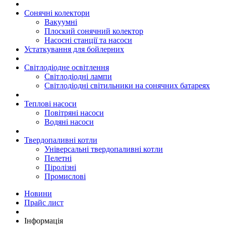
Сонячні колектори
Вакуумні
Плоский сонячний колектор
Насосні станції та насоси
Устаткування для бойлерних
Світлодіодне освітлення
Світлодіодні лампи
Світлодіодні світильники на сонячних батареях
Теплові насоси
Повітряні насоси
Водяні насоси
Твердопаливні котли
Універсальні твердопаливні котли
Пелетні
Піролізні
Промислові
Новини
Прайс лист
Інформація