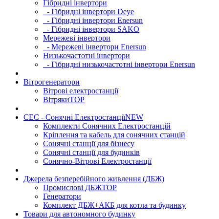
Гібридні інвертори
- Гібридні інвертори Deye
- Гібридні інвертори Enersun
- Гібридні інвертори SAKO
Мережеві інвертори
- Мережеві інвертори Enersun
Низькочастотні інвертори
- Гібридні низькочастотні інвертори Enersun
Вітрогенератори
Вітрові електростанції
Вітряки
TOP
СЕС - Сонячні Електростанції
NEW
Комплекти Сонячних Електростанцій
Кріплення та кабель для сонячних станцій
Сонячні станції для бізнесу
Сонячні станції для будинків
Сонячно-Вітрові Електростанції
Джерела безперебійного живлення (ДБЖ)
Промислові ДБЖ
TOP
Генератори
Комплект ДБЖ+АКБ для котла та будинку
Товари для автономного будинку