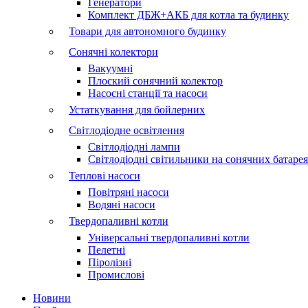
Генератори
Комплект ДБЖ+АКБ для котла та будинку
Товари для автономного будинку
Сонячні колектори
Вакуумні
Плоский сонячний колектор
Насосні станції та насоси
Устаткування для бойлерних
Світлодіодне освітлення
Світлодіодні лампи
Світлодіодні світильники на сонячних батаре
Теплові насоси
Повітряні насоси
Водяні насоси
Твердопаливні котли
Універсальні твердопаливні котли
Пелетні
Піролізні
Промислові
Новини