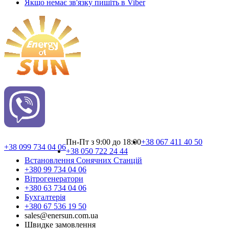
Якщо немає зв'язку пишіть в Viber
Пн-Пт з 9:00 до 18:00
+38 067 411 40 50
+38 099 734 04 06
+38 050 722 24 44
Встановлення Сонячних Cтанцій
+380 99 734 04 06
Вітрогенератори
+380 63 734 04 06
Бухгалтерія
+380 67 536 19 50
sales@enersun.com.ua
Швидке замовлення