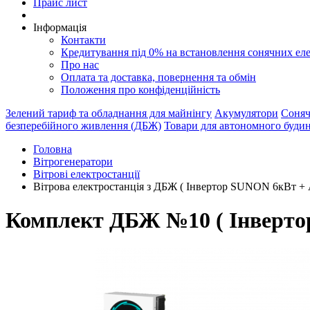
Прайс лист
Інформація
Контакти
Кредитування під 0% на встановлення сонячних ел
Про нас
Оплата та доставка, повернення та обмін
Положення про конфіденційність
Зелений тариф та обладнання для майнінгу
Акумулятори
Соняч
безперебійного живлення (ДБЖ)
Товари для автономного буди
Головна
Вітрогенератори
Вітрові електростанції
Вітрова електростанція з ДБЖ ( Інвертор SUNON 6кВт 
Комплект ДБЖ №10 ( Інверто