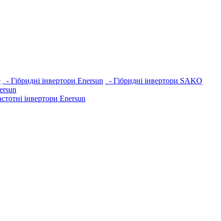
e
- Гібридні інвертори Enersun
- Гібридні інвертори SAKO
ersun
стотні інвертори Enersun