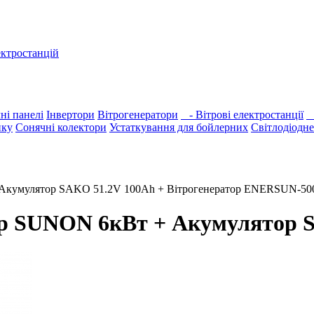
ектростанцій
ні панелі
Інвертори
Вітрогенератори
- Вітрові електростанції
-
нку
Сонячні колектори
Устаткування для бойлерних
Світлодіодне
+ Акумулятор SAKO 51.2V 100Ah + Вітрогенератор ENERSUN-50
р SUNON 6кВт + Акумулятор 