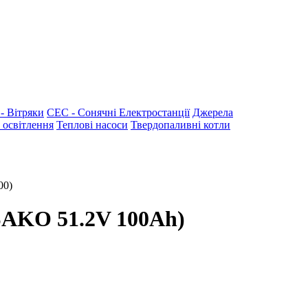
 Вітряки
СЕС - Сонячні Електростанції
Джерела
 освітлення
Теплові насоси
Твердопаливні котли
00)
SAKO 51.2V 100Ah)