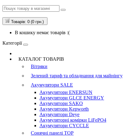
Товарів: 0 (0 грн.)
В кошику немає товарів :(
Категорії
КАТАЛОГ ТОВАРІВ
Вітряки
Зелений тариф та обладнання для майнінгу
Акумулятори
SALE
Акумулятори ENERSUN
Акумулятори GLCE ENERGY
Акумулятори SAKO
Акумулятори Kepworth
Акумулятори Deye
Акумуляторні комірки LiFePO4
Акумулятори CYCCLE
Сонячні панелі
TOP