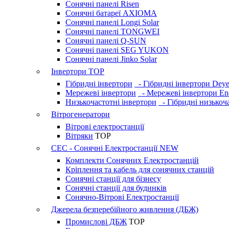
Сонячні панелі Risen
Сонячні батареї AXIOMA
Сонячні панелі Longi Solar
Сонячні панелі TONGWEI
Сонячні панелі Q-SUN
Сонячні панелі SEG YUKON
Сонячні панелі Jinko Solar
Інвертори
TOP
Гібридні інвертори
- Гібридні інвертори Dey
Мережеві інвертори
- Мережеві інвертори En
Низькочастотні інвертори
- Гібридні низькоча
Вітрогенератори
Вітрові електростанції
Вітряки
TOP
СЕС - Сонячні Електростанції
NEW
Комплекти Сонячних Електростанцій
Кріплення та кабель для сонячних станцій
Сонячні станції для бізнесу
Сонячні станції для будинків
Сонячно-Вітрові Електростанції
Джерела безперебійного живлення (ДБЖ)
Промислові ДБЖ
TOP