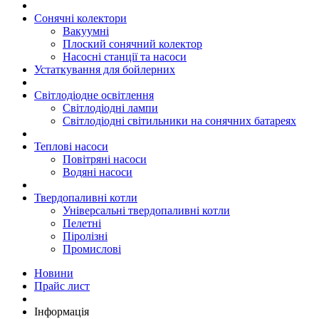
Сонячні колектори
Вакуумні
Плоский сонячний колектор
Насосні станції та насоси
Устаткування для бойлерних
Світлодіодне освітлення
Світлодіодні лампи
Світлодіодні світильники на сонячних батареях
Теплові насоси
Повітряні насоси
Водяні насоси
Твердопаливні котли
Універсальні твердопаливні котли
Пелетні
Піролізні
Промислові
Новини
Прайс лист
Інформація