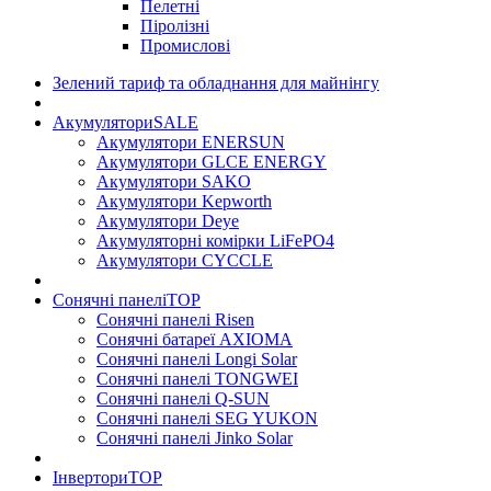
Пелетні
Піролізні
Промислові
Зелений тариф та обладнання для майнінгу
Акумулятори
SALE
Акумулятори ENERSUN
Акумулятори GLCE ENERGY
Акумулятори SAKO
Акумулятори Kepworth
Акумулятори Deye
Акумуляторні комірки LiFePO4
Акумулятори CYCCLE
Сонячні панелі
TOP
Сонячні панелі Risen
Сонячні батареї AXIOMA
Сонячні панелі Longi Solar
Сонячні панелі TONGWEI
Сонячні панелі Q-SUN
Сонячні панелі SEG YUKON
Сонячні панелі Jinko Solar
Інвертори
TOP