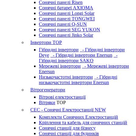
Сонячні панелі Risen
Сонячні батареї AXIOMA
Сонячні панелі Longi Solar
Сонячні панелі TONGWEI
Сонячні панелі Q-SUN
Сонячні панелі SEG YUKON
Сонячні панелі Jinko Solar
Інвертори
TOP
Гібридні інвертори
- Гібридні інвертори
Deye
- Гібридні інвертори Enersun
-
Гібридні інвертори SAKO
Мережеві інвертори
- Мережеві інвертори
Enersun
Низькочастотні інвертори
- Гібридні
низькочастотні інвертори Enersun
Вітрогенератори
Вітрові електростанції
Вітряки
TOP
СЕС - Сонячні Електростанції
NEW
Комплекти Сонячних Електростанцій
Кріплення та кабель для сонячних станцій
Сонячні станції для бізнесу
Сонячні станції для будинків