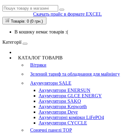
Скачать прайс в формате EXCEL
Товарів: 0 (0 грн.)
В кошику немає товарів :(
Категорії
КАТАЛОГ ТОВАРІВ
Вітряки
Зелений тариф та обладнання для майнінгу
Акумулятори
SALE
Акумулятори ENERSUN
Акумулятори GLCE ENERGY
Акумулятори SAKO
Акумулятори Kepworth
Акумулятори Deye
Акумуляторні комірки LiFePO4
Акумулятори CYCCLE
Сонячні панелі
TOP