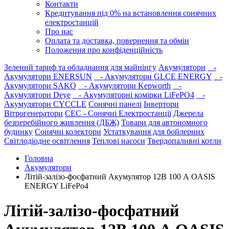
Контакти
Кредитування під 0% на встановлення сонячних
електростанцій
Про нас
Оплата та доставка, повернення та обмін
Положення про конфіденційність
Зелений тариф та обладнання для майнінгу
Акумулятори
-
Акумулятори ENERSUN
- Акумулятори GLCE ENERGY
-
Акумулятори SAKO
- Акумулятори Kepworth
-
Акумулятори Deye
- Акумуляторні комірки LiFePO4
-
Акумулятори CYCCLE
Сонячні панелі
Інвертори
Вітрогенератори
СЕС - Сонячні Електростанції
Джерела
безперебійного живлення (ДБЖ)
Товари для автономного
будинку
Сонячні колектори
Устаткування для бойлерних
Світлодіодне освітлення
Теплові насоси
Твердопаливні котли
Головна
Акумулятори
Літій-залізо-фосфатний Акумулятор 12В 100 А OASIS
ENERGY LiFePo4
Літій-залізо-фосфатний