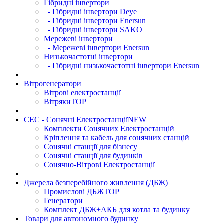
Гібридні інвертори
- Гібридні інвертори Deye
- Гібридні інвертори Enersun
- Гібридні інвертори SAKO
Мережеві інвертори
- Мережеві інвертори Enersun
Низькочастотні інвертори
- Гібридні низькочастотні інвертори Enersun
Вітрогенератори
Вітрові електростанції
Вітряки
TOP
СЕС - Сонячні Електростанції
NEW
Комплекти Сонячних Електростанцій
Кріплення та кабель для сонячних станцій
Сонячні станції для бізнесу
Сонячні станції для будинків
Сонячно-Вітрові Електростанції
Джерела безперебійного живлення (ДБЖ)
Промислові ДБЖ
TOP
Генератори
Комплект ДБЖ+АКБ для котла та будинку
Товари для автономного будинку