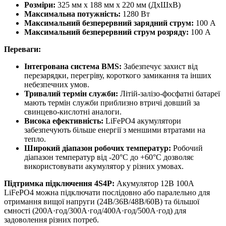
Розміри:
325 мм x 188 мм x 220 мм (ДxШxВ)
Максимальна потужність:
1280 Вт
Максимальний безперервний зарядний струм:
100 А
Максимальний безперервний струм розряду:
100 А
Переваги:
Інтегрована система BMS:
Забезпечує захист від
перезарядки, перегріву, короткого замикання та інших
небезпечних умов.
Тривалий термін служби:
Літій-залізо-фосфатні батареї
мають термін служби приблизно втричі довший за
свинцево-кислотні аналоги.
Висока ефективність:
LiFePO4 акумулятори
забезпечують більше енергії з меншими втратами на
тепло.
Широкий діапазон робочих температур:
Робочий
діапазон температур від -20°C до +60°C дозволяє
використовувати акумулятор у різних умовах.
Підтримка підключення 4S4P:
Акумулятор 12В 100А
LiFePO4 можна підключати послідовно або паралельно для
отримання вищої напруги (24В/36В/48В/60В) та більшої
ємності (200А·год/300А·год/400А·год/500А·год) для
задоволення різних потреб.