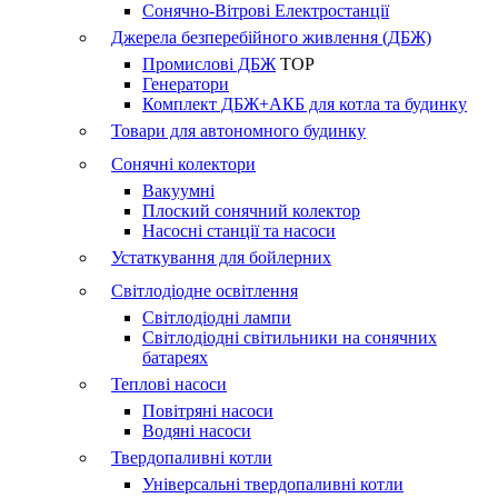
Сонячно-Вітрові Електростанції
Джерела безперебійного живлення (ДБЖ)
Промислові ДБЖ
TOP
Генератори
Комплект ДБЖ+АКБ для котла та будинку
Товари для автономного будинку
Сонячні колектори
Вакуумні
Плоский сонячний колектор
Насосні станції та насоси
Устаткування для бойлерних
Світлодіодне освітлення
Світлодіодні лампи
Світлодіодні світильники на сонячних
батареях
Теплові насоси
Повітряні насоси
Водяні насоси
Твердопаливні котли
Універсальні твердопаливні котли