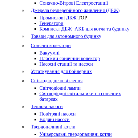
Сонячно-Вітрові Електростанції
Джерела безперебійного живлення (ДБЖ)
Промислові ДБЖ
TOP
Генератори
Комплект ДБЖ+АКБ для котла та будинку
Товари для автономного будинку
Сонячні колектори
Вакуумні
Плоский сонячний колектор
Насосні станції та насоси
Устаткування для бойлерних
Світлодіодне освітлення
Світлодіодні лампи
Світлодіодні світильники на сонячних
батареях
Теплові насоси
Повітряні насоси
Водяні насоси
Твердопаливні котли
Універсальні твердопаливні котли