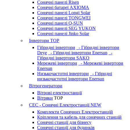
Сонячні панелі Risen
Сонячні батареї AXIOMA
Сонячні панелі Longi Solar
Сонячні панелі TONGWEI
Сонячні панелі Q-SUN
Сонячні панелі SEG YUKON
Сонячні панелі Jinko Solar
Інвертори
TOP
Гібридні інвертори
- Гібридні інвертори
Deye
- Гібридні інвертори Enersun
-
Гібридні інвертори SAKO
Мережеві інвертори
- Мережеві інвертори
Enersun
Низькочастотні інвертори
- Гібридні
низькочастотні інвертори Enersun
Вітрогенератори
Вітрові електростанції
Вітряки
TOP
СЕС - Сонячні Електростанції
NEW
Комплекти Сонячних Електростанцій
Кріплення та кабель для сонячних станцій
Сонячні станції для бізнесу
Сонячні станції для будинків