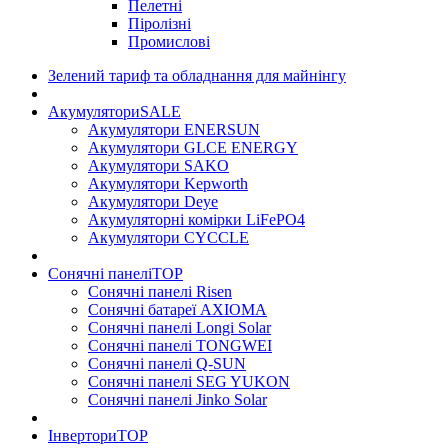
Пелетні
Піролізні
Промислові
Зелений тариф та обладнання для майнінгу
Акумулятори
SALE
Акумулятори ENERSUN
Акумулятори GLCE ENERGY
Акумулятори SAKO
Акумулятори Kepworth
Акумулятори Deye
Акумуляторні комірки LiFePO4
Акумулятори CYCCLE
Сонячні панелі
TOP
Сонячні панелі Risen
Сонячні батареї AXIOMA
Сонячні панелі Longi Solar
Сонячні панелі TONGWEI
Сонячні панелі Q-SUN
Сонячні панелі SEG YUKON
Сонячні панелі Jinko Solar
Інвертори
TOP