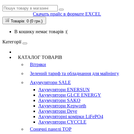
Скачать прайс в формате EXCEL
Товарів: 0 (0 грн.)
В кошику немає товарів :(
Категорії
КАТАЛОГ ТОВАРІВ
Вітряки
Зелений тариф та обладнання для майнінгу
Акумулятори
SALE
Акумулятори ENERSUN
Акумулятори GLCE ENERGY
Акумулятори SAKO
Акумулятори Kepworth
Акумулятори Deye
Акумуляторні комірки LiFePO4
Акумулятори CYCCLE
Сонячні панелі
TOP