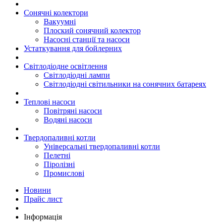
Сонячні колектори
Вакуумні
Плоский сонячний колектор
Насосні станції та насоси
Устаткування для бойлерних
Світлодіодне освітлення
Світлодіодні лампи
Світлодіодні світильники на сонячних батареях
Теплові насоси
Повітряні насоси
Водяні насоси
Твердопаливні котли
Універсальні твердопаливні котли
Пелетні
Піролізні
Промислові
Новини
Прайс лист
Інформація