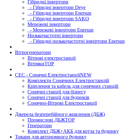
Гібридні інвертори
- Гібридні інвертори Deye
- Гібридні інвертори Enersun
- Гібридні інвертори SAKO
Мережеві інвертори
- Мережеві інвертори Enersun
Низькочастотні інвертори
- Гібридні низькочастотні інвертори Enersun
Вітрогенератори
Вітрові електростанції
Вітряки
TOP
СЕС - Сонячні Електростанції
NEW
Комплекти Сонячних Електростанцій
Кріплення та кабель для сонячних станцій
Сонячні станції для бізнесу
Сонячні станції для будинків
Сонячно-Вітрові Електростанції
Джерела безперебійного живлення (ДБЖ)
Промислові ДБЖ
TOP
Генератори
Комплект ДБЖ+АКБ для котла та будинку
Товари для автономного будинку