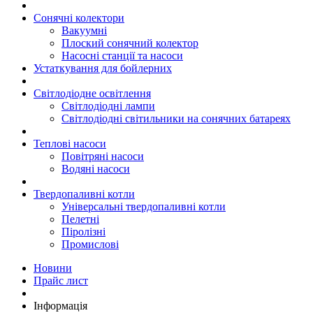
Сонячні колектори
Вакуумні
Плоский сонячний колектор
Насосні станції та насоси
Устаткування для бойлерних
Світлодіодне освітлення
Світлодіодні лампи
Світлодіодні світильники на сонячних батареях
Теплові насоси
Повітряні насоси
Водяні насоси
Твердопаливні котли
Універсальні твердопаливні котли
Пелетні
Піролізні
Промислові
Новини
Прайс лист
Інформація