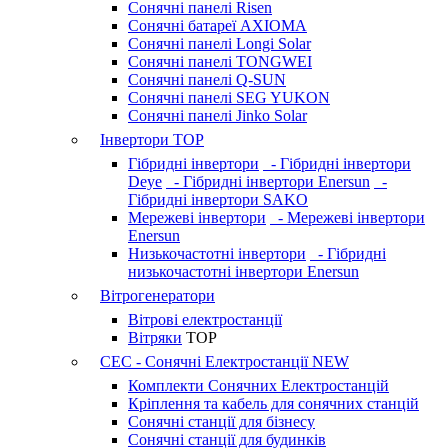
Сонячні панелі Risen
Сонячні батареї AXIOMA
Сонячні панелі Longi Solar
Сонячні панелі TONGWEI
Сонячні панелі Q-SUN
Сонячні панелі SEG YUKON
Сонячні панелі Jinko Solar
Інвертори
TOP
Гібридні інвертори
- Гібридні інвертори
Deye
- Гібридні інвертори Enersun
-
Гібридні інвертори SAKO
Мережеві інвертори
- Мережеві інвертори
Enersun
Низькочастотні інвертори
- Гібридні
низькочастотні інвертори Enersun
Вітрогенератори
Вітрові електростанції
Вітряки
TOP
СЕС - Сонячні Електростанції
NEW
Комплекти Сонячних Електростанцій
Кріплення та кабель для сонячних станцій
Сонячні станції для бізнесу
Сонячні станції для будинків