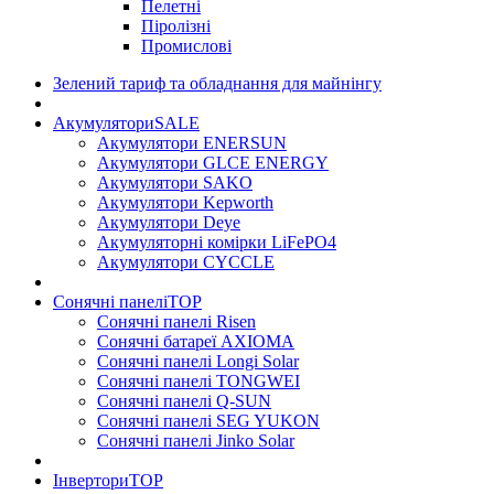
Пелетні
Піролізні
Промислові
Зелений тариф та обладнання для майнінгу
Акумулятори
SALE
Акумулятори ENERSUN
Акумулятори GLCE ENERGY
Акумулятори SAKO
Акумулятори Kepworth
Акумулятори Deye
Акумуляторні комірки LiFePO4
Акумулятори CYCCLE
Сонячні панелі
TOP
Сонячні панелі Risen
Сонячні батареї AXIOMA
Сонячні панелі Longi Solar
Сонячні панелі TONGWEI
Сонячні панелі Q-SUN
Сонячні панелі SEG YUKON
Сонячні панелі Jinko Solar
Інвертори
TOP