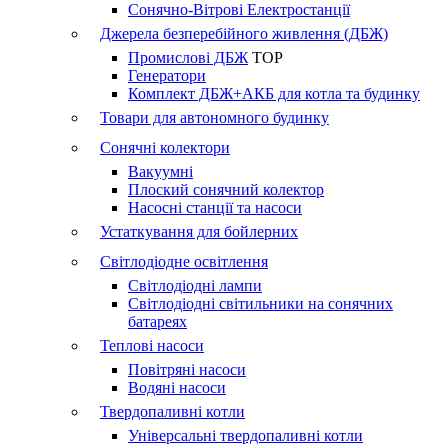
Сонячно-Вітрові Електростанції
Джерела безперебійного живлення (ДБЖ)
Промислові ДБЖ
TOP
Генератори
Комплект ДБЖ+АКБ для котла та будинку
Товари для автономного будинку
Сонячні колектори
Вакуумні
Плоский сонячний колектор
Насосні станції та насоси
Устаткування для бойлерних
Світлодіодне освітлення
Світлодіодні лампи
Світлодіодні світильники на сонячних
батареях
Теплові насоси
Повітряні насоси
Водяні насоси
Твердопаливні котли
Універсальні твердопаливні котли