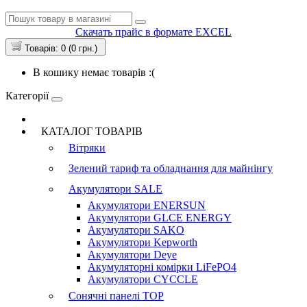
Скачать прайс в формате EXCEL
Товарів: 0 (0 грн.)
В кошику немає товарів :(
Категорії
КАТАЛОГ ТОВАРІВ
Вітряки
Зелений тариф та обладнання для майнінгу
Акумулятори
SALE
Акумулятори ENERSUN
Акумулятори GLCE ENERGY
Акумулятори SAKO
Акумулятори Kepworth
Акумулятори Deye
Акумуляторні комірки LiFePO4
Акумулятори CYCCLE
Сонячні панелі
TOP