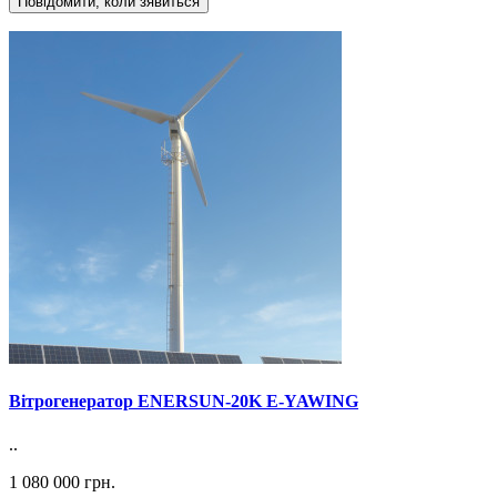
Повідомити, коли зявиться
Вітрогенератор ENERSUN-20K E-YAWING
..
1 080 000 грн.