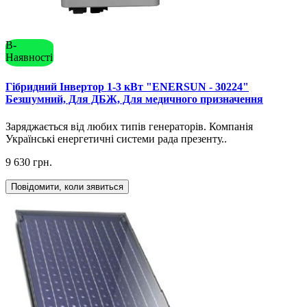
В-
Наявності
Гібридний Інвертор 1-3 кВт "ENERSUN - 30224"
Безшумний, Для ДБЖ, Для медичного призначення
Заряджається від любих типів генераторів. Компанія
Українські енергетичні системи рада презенту..
9 630 грн.
Повідомити, коли зявиться