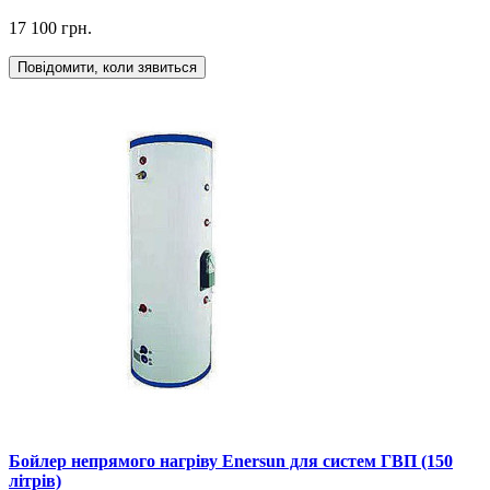
17 100 грн.
Повідомити, коли зявиться
Бойлер непрямого нагріву Enersun для систем ГВП (150
літрів)