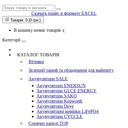
Скачать прайс в формате EXCEL
Товарів: 0 (0 грн.)
В кошику немає товарів :(
Категорії
КАТАЛОГ ТОВАРІВ
Вітряки
Зелений тариф та обладнання для майнінгу
Акумулятори
SALE
Акумулятори ENERSUN
Акумулятори GLCE ENERGY
Акумулятори SAKO
Акумулятори Kepworth
Акумулятори Deye
Акумуляторні комірки LiFePO4
Акумулятори CYCCLE
Сонячні панелі
TOP