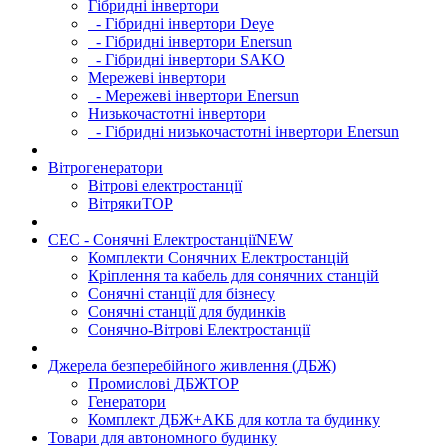
Гібридні інвертори
- Гібридні інвертори Deye
- Гібридні інвертори Enersun
- Гібридні інвертори SAKO
Мережеві інвертори
- Мережеві інвертори Enersun
Низькочастотні інвертори
- Гібридні низькочастотні інвертори Enersun
Вітрогенератори
Вітрові електростанції
Вітряки
TOP
СЕС - Сонячні Електростанції
NEW
Комплекти Сонячних Електростанцій
Кріплення та кабель для сонячних станцій
Сонячні станції для бізнесу
Сонячні станції для будинків
Сонячно-Вітрові Електростанції
Джерела безперебійного живлення (ДБЖ)
Промислові ДБЖ
TOP
Генератори
Комплект ДБЖ+АКБ для котла та будинку
Товари для автономного будинку