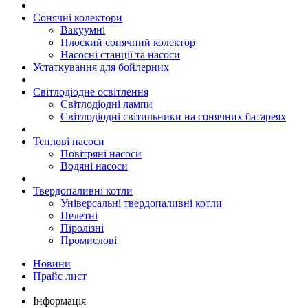
Сонячні колектори
Вакуумні
Плоский сонячний колектор
Насосні станції та насоси
Устаткування для бойлерних
Світлодіодне освітлення
Світлодіодні лампи
Світлодіодні світильники на сонячних батареях
Теплові насоси
Повітряні насоси
Водяні насоси
Твердопаливні котли
Універсальні твердопаливні котли
Пелетні
Піролізні
Промислові
Новини
Прайс лист
Інформація