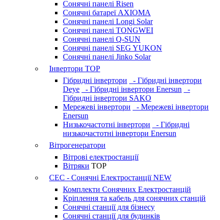
Сонячні панелі Risen
Сонячні батареї AXIOMA
Сонячні панелі Longi Solar
Сонячні панелі TONGWEI
Сонячні панелі Q-SUN
Сонячні панелі SEG YUKON
Сонячні панелі Jinko Solar
Інвертори
TOP
Гібридні інвертори
- Гібридні інвертори
Deye
- Гібридні інвертори Enersun
-
Гібридні інвертори SAKO
Мережеві інвертори
- Мережеві інвертори
Enersun
Низькочастотні інвертори
- Гібридні
низькочастотні інвертори Enersun
Вітрогенератори
Вітрові електростанції
Вітряки
TOP
СЕС - Сонячні Електростанції
NEW
Комплекти Сонячних Електростанцій
Кріплення та кабель для сонячних станцій
Сонячні станції для бізнесу
Сонячні станції для будинків