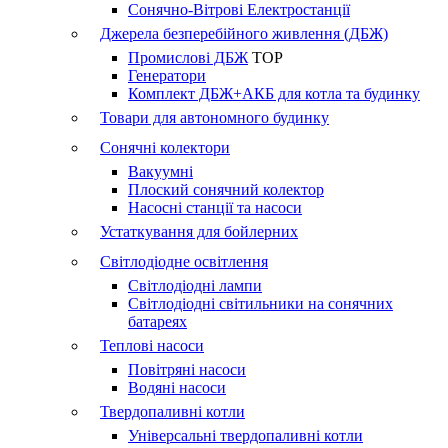
Сонячно-Вітрові Електростанції
Джерела безперебійного живлення (ДБЖ)
Промислові ДБЖ
TOP
Генератори
Комплект ДБЖ+АКБ для котла та будинку
Товари для автономного будинку
Сонячні колектори
Вакуумні
Плоский сонячний колектор
Насосні станції та насоси
Устаткування для бойлерних
Світлодіодне освітлення
Світлодіодні лампи
Світлодіодні світильники на сонячних
батареях
Теплові насоси
Повітряні насоси
Водяні насоси
Твердопаливні котли
Універсальні твердопаливні котли