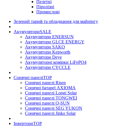
Пелетні
Піролізні
Промислові
Зелений тариф та обладнання для майнінгу
Акумулятори
SALE
Акумулятори ENERSUN
Акумулятори GLCE ENERGY
Акумулятори SAKO
Акумулятори Kepworth
Акумулятори Deye
Акумуляторні комірки LiFePO4
Акумулятори CYCCLE
Сонячні панелі
TOP
Сонячні панелі Risen
Сонячні батареї AXIOMA
Сонячні панелі Longi Solar
Сонячні панелі TONGWEI
Сонячні панелі Q-SUN
Сонячні панелі SEG YUKON
Сонячні панелі Jinko Solar
Інвертори
TOP