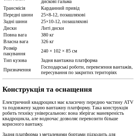
дискові гальма
Трансмісія
Карданний привід
Передні шини
25×8-12, позашляхові
Задні шини
25×10-12, позашляхові
Диски
Литі диски
Повна вага
380 кг
Власна вага
326 кг
Розмір
240 × 102 × 85 см
пакування
Тип кузова
Задня вантажна платформа
Господарські роботи, перевезення вантажів,
Призначення
пересування по закритих територіях
Конструкція та оснащення
Електричний квадроцикл має класичну передню частину ATV
та подовжену задню вантажну платформу. Така конструкція
робить техніку універсальною: вона зберігає маневреність
квадроцикла, але водночас дозволяє перевозити більше
корисного вантажу.
Задня платформа з металевими бортами підходить для