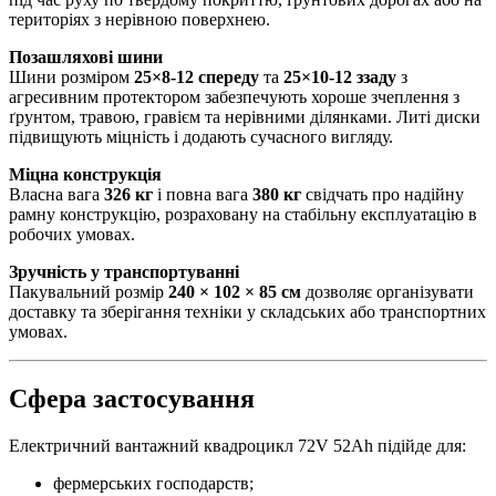
територіях з нерівною поверхнею.
Позашляхові шини
Шини розміром
25×8-12 спереду
та
25×10-12 ззаду
з
агресивним протектором забезпечують хороше зчеплення з
ґрунтом, травою, гравієм та нерівними ділянками. Литі диски
підвищують міцність і додають сучасного вигляду.
Міцна конструкція
Власна вага
326 кг
і повна вага
380 кг
свідчать про надійну
рамну конструкцію, розраховану на стабільну експлуатацію в
робочих умовах.
Зручність у транспортуванні
Пакувальний розмір
240 × 102 × 85 см
дозволяє організувати
доставку та зберігання техніки у складських або транспортних
умовах.
Сфера застосування
Електричний вантажний квадроцикл 72V 52Ah підійде для:
фермерських господарств;