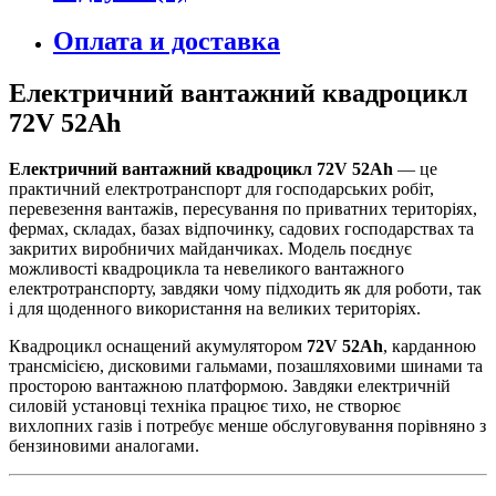
Оплата и доставка
Електричний вантажний квадроцикл
72V 52Ah
Електричний вантажний квадроцикл 72V 52Ah
— це
практичний електротранспорт для господарських робіт,
перевезення вантажів, пересування по приватних територіях,
фермах, складах, базах відпочинку, садових господарствах та
закритих виробничих майданчиках. Модель поєднує
можливості квадроцикла та невеликого вантажного
електротранспорту, завдяки чому підходить як для роботи, так
і для щоденного використання на великих територіях.
Квадроцикл оснащений акумулятором
72V 52Ah
, карданною
трансмісією, дисковими гальмами, позашляховими шинами та
просторою вантажною платформою. Завдяки електричній
силовій установці техніка працює тихо, не створює
вихлопних газів і потребує менше обслуговування порівняно з
бензиновими аналогами.