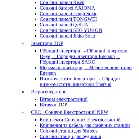
Сонячні панелі Risen
Сонячні батареї AXIOMA
Сонячні панелі Longi Solar
Сонячні панелі TONGWEI
Сонячні панелі Q-SUN
Сонячні панелі SEG YUKON
Сонячні панелі Jinko Solar
Інвертори
TOP
Гібридні інвертори
- Гібридні інвертори
Deye
- Гібридні інвертори Enersun
-
Гібридні інвертори SAKO
Мережеві інвертори
- Мережеві інвертори
Enersun
Низькочастотні інвертори
- Гібридні
низькочастотні інвертори Enersun
Вітрогенератори
Вітрові електростанції
Вітряки
TOP
СЕС - Сонячні Електростанції
NEW
Комплекти Сонячних Електростанцій
Кріплення та кабель для сонячних станцій
Сонячні станції для бізнесу
Сонячні станції для будинків