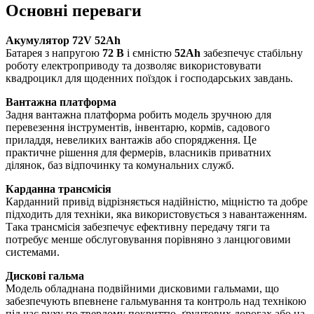
Основні переваги
Акумулятор 72V 52Ah
Батарея з напругою
72 В
і ємністю
52Ah
забезпечує стабільну
роботу електроприводу та дозволяє використовувати
квадроцикл для щоденних поїздок і господарських завдань.
Вантажна платформа
Задня вантажна платформа робить модель зручною для
перевезення інструментів, інвентарю, кормів, садового
приладдя, невеликих вантажів або спорядження. Це
практичне рішення для фермерів, власників приватних
ділянок, баз відпочинку та комунальних служб.
Карданна трансмісія
Карданний привід відрізняється надійністю, міцністю та добре
підходить для техніки, яка використовується з навантаженням.
Така трансмісія забезпечує ефективну передачу тяги та
потребує менше обслуговування порівняно з ланцюговими
системами.
Дискові гальма
Модель обладнана подвійними дисковими гальмами, що
забезпечують впевнене гальмування та контроль над технікою
під час руху по твердому покриттю, ґрунтових дорогах або на