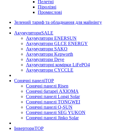
Пелетні
Піролізні
Промислові
Зелений тариф та обладнання для майнінгу
Акумулятори
SALE
Акумулятори ENERSUN
Акумулятори GLCE ENERGY
Акумулятори SAKO
Акумулятори Kepworth
Акумулятори Deye
Акумуляторні комірки LiFePO4
Акумулятори CYCCLE
Сонячні панелі
TOP
Сонячні панелі Risen
Сонячні батареї AXIOMA
Сонячні панелі Longi Solar
Сонячні панелі TONGWEI
Сонячні панелі Q-SUN
Сонячні панелі SEG YUKON
Сонячні панелі Jinko Solar
Інвертори
TOP