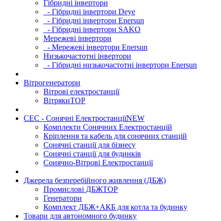
Гібридні інвертори
- Гібридні інвертори Deye
- Гібридні інвертори Enersun
- Гібридні інвертори SAKO
Мережеві інвертори
- Мережеві інвертори Enersun
Низькочастотні інвертори
- Гібридні низькочастотні інвертори Enersun
Вітрогенератори
Вітрові електростанції
Вітряки
TOP
СЕС - Сонячні Електростанції
NEW
Комплекти Сонячних Електростанцій
Кріплення та кабель для сонячних станцій
Сонячні станції для бізнесу
Сонячні станції для будинків
Сонячно-Вітрові Електростанції
Джерела безперебійного живлення (ДБЖ)
Промислові ДБЖ
TOP
Генератори
Комплект ДБЖ+АКБ для котла та будинку
Товари для автономного будинку