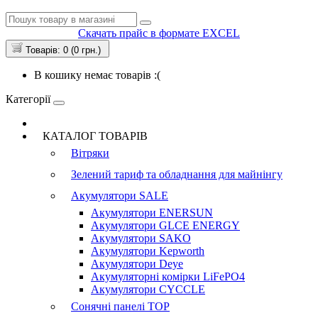
Скачать прайс в формате EXCEL
Товарів: 0 (0 грн.)
В кошику немає товарів :(
Категорії
КАТАЛОГ ТОВАРІВ
Вітряки
Зелений тариф та обладнання для майнінгу
Акумулятори
SALE
Акумулятори ENERSUN
Акумулятори GLCE ENERGY
Акумулятори SAKO
Акумулятори Kepworth
Акумулятори Deye
Акумуляторні комірки LiFePO4
Акумулятори CYCCLE
Сонячні панелі
TOP