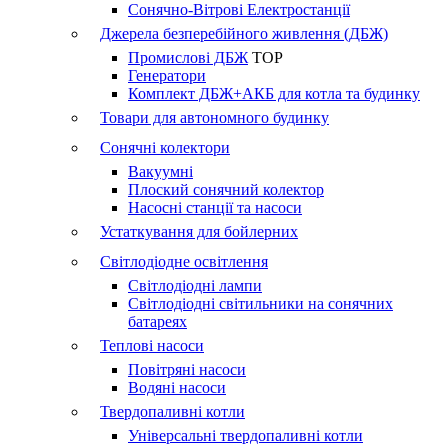
Сонячно-Вітрові Електростанції
Джерела безперебійного живлення (ДБЖ)
Промислові ДБЖ
TOP
Генератори
Комплект ДБЖ+АКБ для котла та будинку
Товари для автономного будинку
Сонячні колектори
Вакуумні
Плоский сонячний колектор
Насосні станції та насоси
Устаткування для бойлерних
Світлодіодне освітлення
Світлодіодні лампи
Світлодіодні світильники на сонячних
батареях
Теплові насоси
Повітряні насоси
Водяні насоси
Твердопаливні котли
Універсальні твердопаливні котли