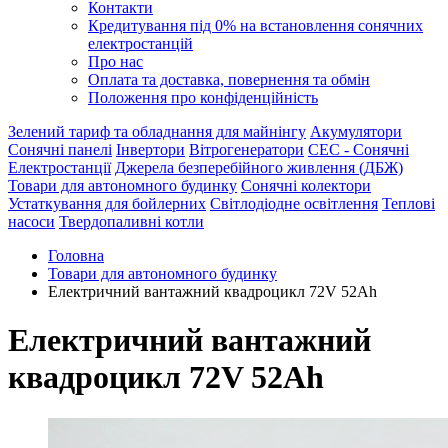
Контакти
Кредитування під 0% на встановлення сонячних
електростанцій
Про нас
Оплата та доставка, повернення та обмін
Положення про конфіденційність
Зелений тариф та обладнання для майнінгу
Акумулятори
Сонячні панелі
Інвертори
Вітрогенератори
СЕС - Сонячні
Електростанції
Джерела безперебійного живлення (ДБЖ)
Товари для автономного будинку
Сонячні колектори
Устаткування для бойлерних
Світлодіодне освітлення
Теплові
насоси
Твердопаливні котли
Головна
Товари для автономного будинку
Електричний вантажний квадроцикл 72V 52Ah
Електричний вантажний
квадроцикл 72V 52Ah