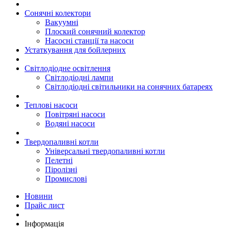
Сонячні колектори
Вакуумні
Плоский сонячний колектор
Насосні станції та насоси
Устаткування для бойлерних
Світлодіодне освітлення
Світлодіодні лампи
Світлодіодні світильники на сонячних батареях
Теплові насоси
Повітряні насоси
Водяні насоси
Твердопаливні котли
Універсальні твердопаливні котли
Пелетні
Піролізні
Промислові
Новини
Прайс лист
Інформація