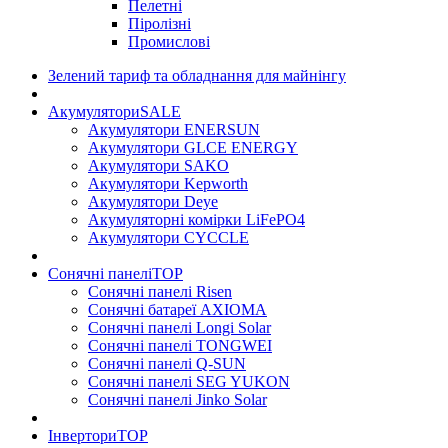
Пелетні
Піролізні
Промислові
Зелений тариф та обладнання для майнінгу
Акумулятори
SALE
Акумулятори ENERSUN
Акумулятори GLCE ENERGY
Акумулятори SAKO
Акумулятори Kepworth
Акумулятори Deye
Акумуляторні комірки LiFePO4
Акумулятори CYCCLE
Сонячні панелі
TOP
Сонячні панелі Risen
Сонячні батареї AXIOMA
Сонячні панелі Longi Solar
Сонячні панелі TONGWEI
Сонячні панелі Q-SUN
Сонячні панелі SEG YUKON
Сонячні панелі Jinko Solar
Інвертори
TOP