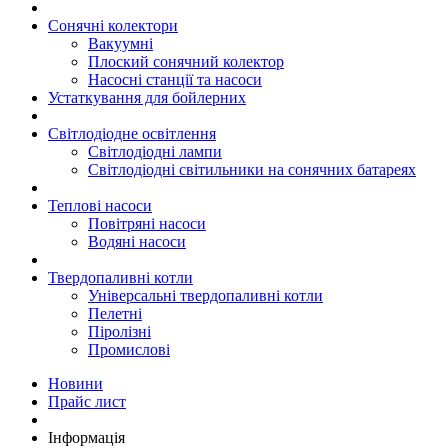
Сонячні колектори
Вакуумні
Плоский сонячний колектор
Насосні станції та насоси
Устаткування для бойлерних
Світлодіодне освітлення
Світлодіодні лампи
Світлодіодні світильники на сонячних батареях
Теплові насоси
Повітряні насоси
Водяні насоси
Твердопаливні котли
Універсальні твердопаливні котли
Пелетні
Піролізні
Промислові
Новини
Прайс лист
Інформація