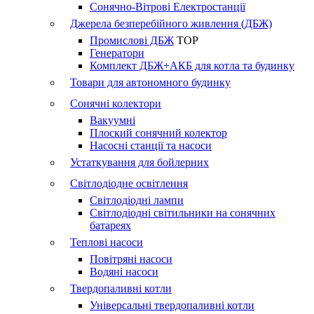
Сонячно-Вітрові Електростанції
Джерела безперебійного живлення (ДБЖ)
Промислові ДБЖ
TOP
Генератори
Комплект ДБЖ+АКБ для котла та будинку
Товари для автономного будинку
Сонячні колектори
Вакуумні
Плоский сонячний колектор
Насосні станції та насоси
Устаткування для бойлерних
Світлодіодне освітлення
Світлодіодні лампи
Світлодіодні світильники на сонячних
батареях
Теплові насоси
Повітряні насоси
Водяні насоси
Твердопаливні котли
Універсальні твердопаливні котли