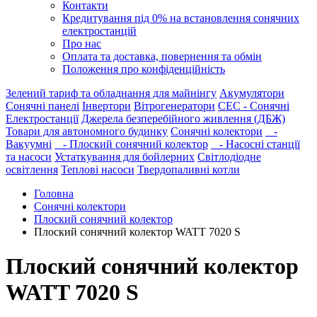
Контакти
Кредитування під 0% на встановлення сонячних
електростанцій
Про нас
Оплата та доставка, повернення та обмін
Положення про конфіденційність
Зелений тариф та обладнання для майнінгу
Акумулятори
Сонячні панелі
Інвертори
Вітрогенератори
СЕС - Сонячні
Електростанції
Джерела безперебійного живлення (ДБЖ)
Товари для автономного будинку
Сонячні колектори
-
Вакуумні
- Плоский сонячний колектор
- Насосні станції
та насоси
Устаткування для бойлерних
Світлодіодне
освітлення
Теплові насоси
Твердопаливні котли
Головна
Сонячні колектори
Плоский сонячний колектор
Плоский сонячний колектор WATT 7020 S
Плоский сонячний колектор
WATT 7020 S