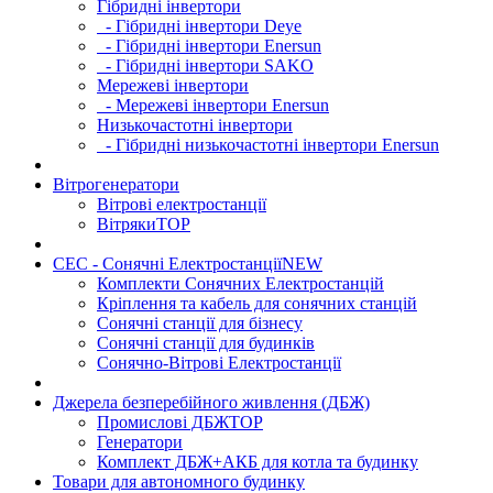
Гібридні інвертори
- Гібридні інвертори Deye
- Гібридні інвертори Enersun
- Гібридні інвертори SAKO
Мережеві інвертори
- Мережеві інвертори Enersun
Низькочастотні інвертори
- Гібридні низькочастотні інвертори Enersun
Вітрогенератори
Вітрові електростанції
Вітряки
TOP
СЕС - Сонячні Електростанції
NEW
Комплекти Сонячних Електростанцій
Кріплення та кабель для сонячних станцій
Сонячні станції для бізнесу
Сонячні станції для будинків
Сонячно-Вітрові Електростанції
Джерела безперебійного живлення (ДБЖ)
Промислові ДБЖ
TOP
Генератори
Комплект ДБЖ+АКБ для котла та будинку
Товари для автономного будинку