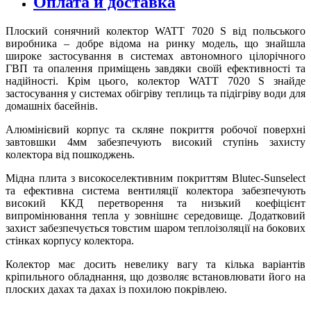
Оплата и доставка
Плоский сонячний колектор WATT 7020 S від польського
виробника – добре відома на ринку модель, що знайшла
широке застосування в системах автономного цілорічного
ГВП та опалення приміщень завдяки своїй ефективності та
надійності. Крім цього, колектор WATT 7020 S знайде
застосування у системах обігріву теплиць та підігріву води для
домашніх басейнів.
Алюмінієвий корпус та скляне покриття робочої поверхні
завтовшки 4мм забезпечують високий ступінь захисту
колектора від пошкоджень.
Мідна плита з високоселективним покриттям Blutec-Sunselect
та ефективна система вентиляції колектора забезпечують
високий ККД перетворення та низький коефіцієнт
випромінювання тепла у зовнішнє середовище. Додатковий
захист забезпечується товстим шаром теплоізоляції на бокових
стінках корпусу колектора.
Колектор має досить невелику вагу та кілька варіантів
кріпильного обладнання, що дозволяє встановлювати його на
плоских дахах та дахах із похилою покрівлею.