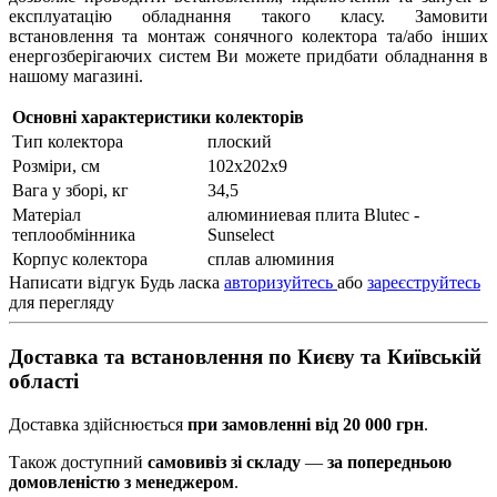
експлуатацію обладнання такого класу. Замовити
встановлення та монтаж сонячного колектора та/або інших
енергозберігаючих систем Ви можете придбати обладнання в
нашому магазині.
Основні характеристики колекторів
Тип колектора
плоский
Розміри, см
102х202х9
Вага у зборі, кг
34,5
Матеріал
алюминиевая плита Blutec -
теплообмінника
Sunselect
Корпус колектора
сплав алюминия
Написати відгук
Будь ласка
авторизуйтесь
або
зареєструйтесь
для перегляду
Доставка та встановлення по Києву та Київській
області
Доставка здійснюється
при замовленні від 20 000 грн
.
Також доступний
самовивіз зі складу
—
за попередньою
домовленістю з менеджером
.