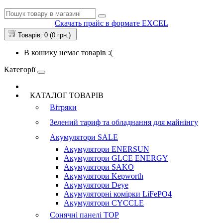
Скачать прайс в формате EXCEL
Товарів: 0 (0 грн.)
В кошику немає товарів :(
Категорії
КАТАЛОГ ТОВАРІВ
Вітряки
Зелений тариф та обладнання для майнінгу
Акумулятори
SALE
Акумулятори ENERSUN
Акумулятори GLCE ENERGY
Акумулятори SAKO
Акумулятори Kepworth
Акумулятори Deye
Акумуляторні комірки LiFePO4
Акумулятори CYCCLE
Сонячні панелі
TOP