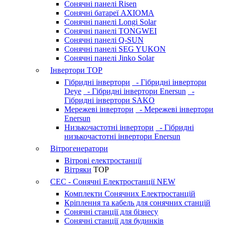
Сонячні панелі Risen
Сонячні батареї AXIOMA
Сонячні панелі Longi Solar
Сонячні панелі TONGWEI
Сонячні панелі Q-SUN
Сонячні панелі SEG YUKON
Сонячні панелі Jinko Solar
Інвертори
TOP
Гібридні інвертори
- Гібридні інвертори
Deye
- Гібридні інвертори Enersun
-
Гібридні інвертори SAKO
Мережеві інвертори
- Мережеві інвертори
Enersun
Низькочастотні інвертори
- Гібридні
низькочастотні інвертори Enersun
Вітрогенератори
Вітрові електростанції
Вітряки
TOP
СЕС - Сонячні Електростанції
NEW
Комплекти Сонячних Електростанцій
Кріплення та кабель для сонячних станцій
Сонячні станції для бізнесу
Сонячні станції для будинків