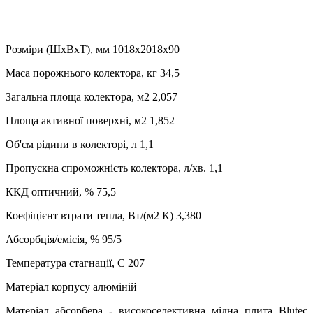
Розміри (ШхВхТ), мм 1018х2018х90
Маса порожнього колектора, кг 34,5
Загальна площа колектора, м2 2,057
Площа активної поверхні, м2 1,852
Об'єм рідини в колекторі, л 1,1
Пропускна спроможність колектора, л/хв. 1,1
ККД оптичний, % 75,5
Коефіцієнт втрати тепла, Вт/(м2 К) 3,380
Абсорбція/емісія, % 95/5
Температура стагнації, C 207
Матеріал корпусу алюміній
Матеріал абсорбера - високоселективна мідна плита Blutec