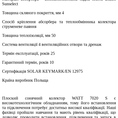
Sunselect
Товщина скляного покриття, мм 4
Спосіб кріплення абсорбера та теплообмінника колектора
струменеве паяння
Товщина теплоізоляції, мм 50
Система вентиляції 4 вентиляційних отвори та дренаж
Термін експлуатації, років 25
Гарантиний термін, років 10
Сертифікація SOLAR KEYMARK/EN 12975
Країна виробник Польща
Плоский сонячний колектор WATT 7020 S є
високотехнологічним обладнанням, тому його встановлення
та підключення потребує достатньо високої кваліфікації. Наші
фахівці пройшли навчання та мають рівень кваліфікації, що
дозволяє проводити встановлення, підключення та запуск в