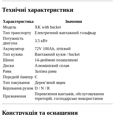
Технічні характеристики
Характеристика
Значення
Модель
XK with bucket
Тип транспорту
Електричний вантажний гольфкар
Потужність
3.5 кВт
двигуна
Акумулятор
72V 100Ah, літієвий
Тип кузова
Вантажний кузов / bucket
Шини
14-дюймові позашляхові
Диски
Алюмінієвий сплав
Рама
Залізна рама
Передній бампер
Є
Тип пакування
Дерев’яний ящик
Керування рухом
D / N / R
Перевезення вантажів, обслуговування
Призначення
територій, господарське використання
Конструкція та оснащення