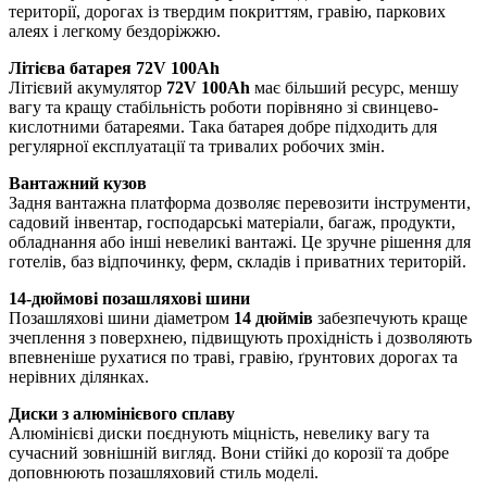
території, дорогах із твердим покриттям, гравію, паркових
алеях і легкому бездоріжжю.
Літієва батарея 72V 100Ah
Літієвий акумулятор
72V 100Ah
має більший ресурс, меншу
вагу та кращу стабільність роботи порівняно зі свинцево-
кислотними батареями. Така батарея добре підходить для
регулярної експлуатації та тривалих робочих змін.
Вантажний кузов
Задня вантажна платформа дозволяє перевозити інструменти,
садовий інвентар, господарські матеріали, багаж, продукти,
обладнання або інші невеликі вантажі. Це зручне рішення для
готелів, баз відпочинку, ферм, складів і приватних територій.
14-дюймові позашляхові шини
Позашляхові шини діаметром
14 дюймів
забезпечують краще
зчеплення з поверхнею, підвищують прохідність і дозволяють
впевненіше рухатися по траві, гравію, ґрунтових дорогах та
нерівних ділянках.
Диски з алюмінієвого сплаву
Алюмінієві диски поєднують міцність, невелику вагу та
сучасний зовнішній вигляд. Вони стійкі до корозії та добре
доповнюють позашляховий стиль моделі.