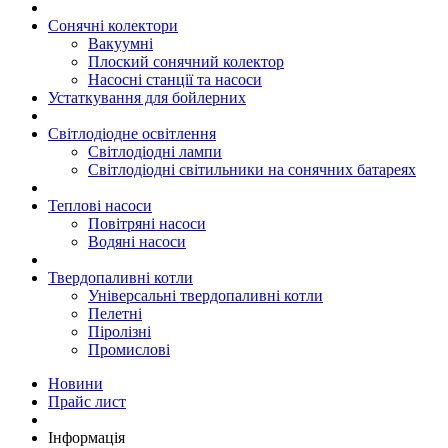
Сонячні колектори
Вакуумні
Плоский сонячний колектор
Насосні станції та насоси
Устаткування для бойлерних
Світлодіодне освітлення
Світлодіодні лампи
Світлодіодні світильники на сонячних батареях
Теплові насоси
Повітряні насоси
Водяні насоси
Твердопаливні котли
Універсальні твердопаливні котли
Пелетні
Піролізні
Промислові
Новини
Прайс лист
Інформація