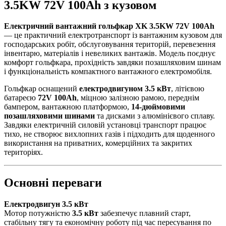
3.5KW 72V 100Ah з кузовом
Електричний вантажний гольфкар XK 3.5KW 72V 100Ah
— це практичний електротранспорт із вантажним кузовом для
господарських робіт, обслуговування територій, перевезення
інвентарю, матеріалів і невеликих вантажів. Модель поєднує
комфорт гольфкара, прохідність завдяки позашляховим шинам
і функціональність компактного вантажного електромобіля.
Гольфкар оснащений
електродвигуном 3.5 кВт
, літієвою
батареєю
72V 100Ah
, міцною залізною рамою, переднім
бампером, вантажною платформою,
14-дюймовими
позашляховими шинами
та дисками з алюмінієвого сплаву.
Завдяки електричній силовій установці транспорт працює
тихо, не створює вихлопних газів і підходить для щоденного
використання на приватних, комерційних та закритих
територіях.
Основні переваги
Електродвигун 3.5 кВт
Мотор потужністю
3.5 кВт
забезпечує плавний старт,
стабільну тягу та економічну роботу під час пересування по