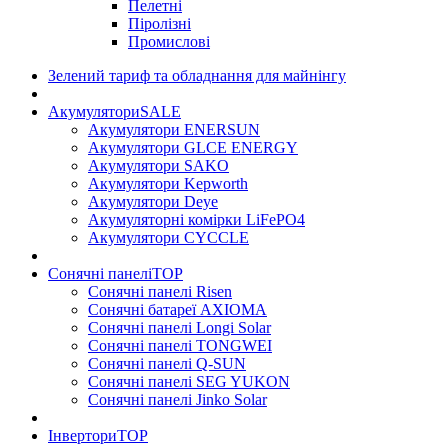
Пелетні
Піролізні
Промислові
Зелений тариф та обладнання для майнінгу
Акумулятори
SALE
Акумулятори ENERSUN
Акумулятори GLCE ENERGY
Акумулятори SAKO
Акумулятори Kepworth
Акумулятори Deye
Акумуляторні комірки LiFePO4
Акумулятори CYCCLE
Сонячні панелі
TOP
Сонячні панелі Risen
Сонячні батареї AXIOMA
Сонячні панелі Longi Solar
Сонячні панелі TONGWEI
Сонячні панелі Q-SUN
Сонячні панелі SEG YUKON
Сонячні панелі Jinko Solar
Інвертори
TOP