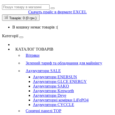
Скачать прайс в формате EXCEL
Товарів: 0 (0 грн.)
В кошику немає товарів :(
Категорії
КАТАЛОГ ТОВАРІВ
Вітряки
Зелений тариф та обладнання для майнінгу
Акумулятори
SALE
Акумулятори ENERSUN
Акумулятори GLCE ENERGY
Акумулятори SAKO
Акумулятори Kepworth
Акумулятори Deye
Акумуляторні комірки LiFePO4
Акумулятори CYCCLE
Сонячні панелі
TOP