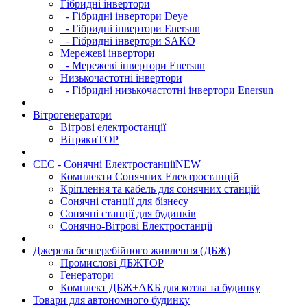
Гібридні інвертори
- Гібридні інвертори Deye
- Гібридні інвертори Enersun
- Гібридні інвертори SAKO
Мережеві інвертори
- Мережеві інвертори Enersun
Низькочастотні інвертори
- Гібридні низькочастотні інвертори Enersun
Вітрогенератори
Вітрові електростанції
Вітряки
TOP
СЕС - Сонячні Електростанції
NEW
Комплекти Сонячних Електростанцій
Кріплення та кабель для сонячних станцій
Сонячні станції для бізнесу
Сонячні станції для будинків
Сонячно-Вітрові Електростанції
Джерела безперебійного живлення (ДБЖ)
Промислові ДБЖ
TOP
Генератори
Комплект ДБЖ+АКБ для котла та будинку
Товари для автономного будинку