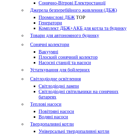
Сонячно-Вітрові Електростанції
Джерела безперебійного живлення (ДБЖ)
Промислові ДБЖ
TOP
Генератори
Комплект ДБЖ+АКБ для котла та будинку
Товари для автономного будинку
Сонячні колектори
Вакуумні
Плоский сонячний колектор
Насосні станції та насоси
Устаткування для бойлерних
Світлодіодне освітлення
Світлодіодні лампи
Світлодіодні світильники на сонячних
батареях
Теплові насоси
Повітряні насоси
Водяні насоси
Твердопаливні котли
Універсальні твердопаливні котли