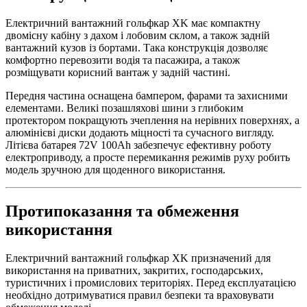
Електричний вантажний гольфкар XK має компактну
двомісну кабіну з дахом і лобовим склом, а також задній
вантажний кузов із бортами. Така конструкція дозволяє
комфортно перевозити водія та пасажира, а також
розміщувати корисний вантаж у задній частині.
Передня частина оснащена бампером, фарами та захисними
елементами. Великі позашляхові шини з глибоким
протектором покращують зчеплення на нерівних поверхнях, а
алюмінієві диски додають міцності та сучасного вигляду.
Літієва батарея 72V 100Ah забезпечує ефективну роботу
електроприводу, а просте перемикання режимів руху робить
модель зручною для щоденного використання.
Протипоказання та обмеження
використання
Електричний вантажний гольфкар XK призначений для
використання на приватних, закритих, господарських,
туристичних і промислових територіях. Перед експлуатацією
необхідно дотримуватися правил безпеки та враховувати