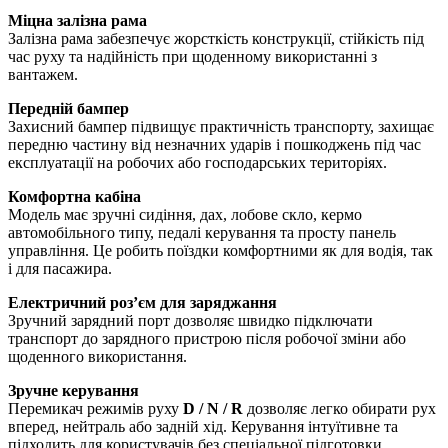
Міцна залізна рама
Залізна рама забезпечує жорсткість конструкції, стійкість під
час руху та надійність при щоденному використанні з
вантажем.
Передній бампер
Захисний бампер підвищує практичність транспорту, захищає
передню частину від незначних ударів і пошкоджень під час
експлуатації на робочих або господарських територіях.
Комфортна кабіна
Модель має зручні сидіння, дах, лобове скло, кермо
автомобільного типу, педалі керування та просту панель
управління. Це робить поїздки комфортними як для водія, так
і для пасажира.
Електричний роз’єм для заряджання
Зручний зарядний порт дозволяє швидко підключати
транспорт до зарядного пристрою після робочої зміни або
щоденного використання.
Зручне керування
Перемикач режимів руху
D / N / R
дозволяє легко обирати рух
вперед, нейтраль або задній хід. Керування інтуїтивне та
підходить для користувачів без спеціальної підготовки.