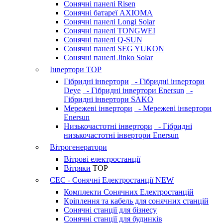
Сонячні панелі Risen
Сонячні батареї AXIOMA
Сонячні панелі Longi Solar
Сонячні панелі TONGWEI
Сонячні панелі Q-SUN
Сонячні панелі SEG YUKON
Сонячні панелі Jinko Solar
Інвертори
TOP
Гібридні інвертори
- Гібридні інвертори
Deye
- Гібридні інвертори Enersun
-
Гібридні інвертори SAKO
Мережеві інвертори
- Мережеві інвертори
Enersun
Низькочастотні інвертори
- Гібридні
низькочастотні інвертори Enersun
Вітрогенератори
Вітрові електростанції
Вітряки
TOP
СЕС - Сонячні Електростанції
NEW
Комплекти Сонячних Електростанцій
Кріплення та кабель для сонячних станцій
Сонячні станції для бізнесу
Сонячні станції для будинків