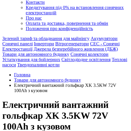
Контакти
Кредитування під 0% на встановлення сонячних
електростанцій
Про нас
Оплата та доставка, повернення та обмін
Положення про конфіденційність
Зелений тариф та обладнання для майнінгу
Акумулятори
Сонячні панелі
Інвертори
Вітрогенератори
СЕС - Сонячні
Електростанції
Джерела безперебійного живлення (ДБЖ)
Товари для автономного будинку
Сонячні колектори
Устаткування для бойлерних
Світлодіодне освітлення
Теплові
насоси
Твердопаливні котли
Головна
Товари для автономного будинку
Електричний вантажний гольфкар XK 3.5KW 72V
100Ah з кузовом
Електричний вантажний
гольфкар XK 3.5KW 72V
100Ah з кузовом