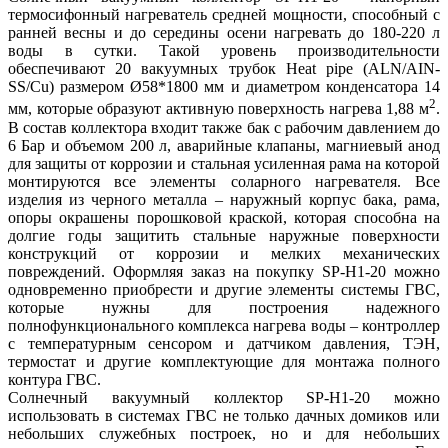
термосифонный нагреватель средней мощности, способный с
ранней весны и до середины осени нагревать до 180-220 л
воды в сутки. Такой уровень производительности
обеспечивают 20 вакуумных трубок Heat pipe (ALN/AIN-
SS/Cu) размером Ø58*1800 мм и диаметром конденсатора 14
2
мм, которые образуют активную поверхность нагрева 1,88 м
.
В состав коллектора входит также бак с рабочим давлением до
6 Бар и объемом 200 л, аварийные клапаны, магниевый анод
для защиты от коррозии и стальная усиленная рама на которой
монтируются все элементы соларного нагревателя. Все
изделия из черного металла – наружный корпус бака, рама,
опоры окрашены порошковой краской, которая способна на
долгие годы защитить стальные наружные поверхности
конструкций от коррозии и мелких механических
повреждений. Оформляя заказ на покупку SP-H1-20 можно
одновременно приобрести и другие элементы системы ГВС,
которые нужны для построения надежного
полнофункционального комплекса нагрева воды – контроллер
с температурным сенсором и датчиком давления, ТЭН,
термостат и другие комплектующие для монтажа полного
контура ГВС.
Солнечный вакуумный коллектор SP-H1-20 можно
использовать в системах ГВС не только дачных домиков или
небольших служебных построек, но и для небольших