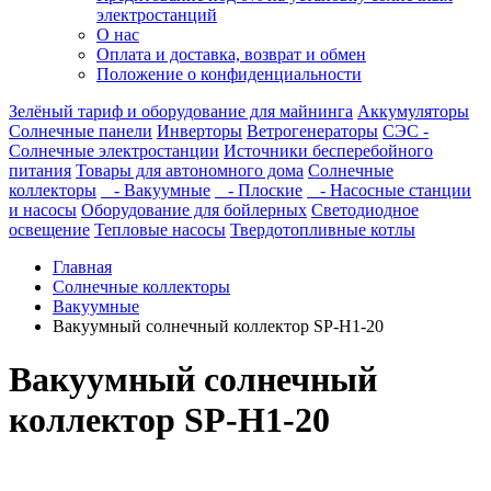
электростанций
О нас
Оплата и доставка, возврат и обмен
Положение о конфиденциальности
Зелёный тариф и оборудование для майнинга
Аккумуляторы
Солнечные панели
Инверторы
Ветрогенераторы
СЭС -
Солнечные электростанции
Источники бесперебойного
питания
Товары для автономного дома
Солнечные
коллекторы
- Вакуумные
- Плоские
- Насосные станции
и насосы
Оборудование для бойлерных
Светодиодное
освещение
Тепловые насосы
Твердотопливные котлы
Главная
Солнечные коллекторы
Вакуумные
Вакуумный солнечный коллектор SP-H1-20
Вакуумный солнечный
коллектор SP-H1-20