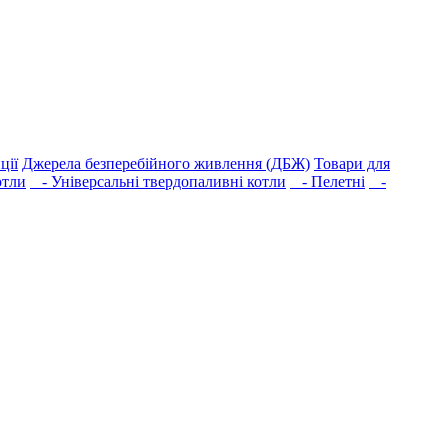
ції
Джерела безперебійного живлення (ДБЖ)
Товари для
отли
- Універсальні твердопаливні котли
- Пелетні
-