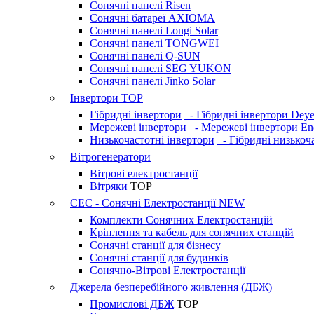
Сонячні панелі Risen
Сонячні батареї AXIOMA
Сонячні панелі Longi Solar
Сонячні панелі TONGWEI
Сонячні панелі Q-SUN
Сонячні панелі SEG YUKON
Сонячні панелі Jinko Solar
Інвертори
TOP
Гібридні інвертори
- Гібридні інвертори Dey
Мережеві інвертори
- Мережеві інвертори En
Низькочастотні інвертори
- Гібридні низькоча
Вітрогенератори
Вітрові електростанції
Вітряки
TOP
СЕС - Сонячні Електростанції
NEW
Комплекти Сонячних Електростанцій
Кріплення та кабель для сонячних станцій
Сонячні станції для бізнесу
Сонячні станції для будинків
Сонячно-Вітрові Електростанції
Джерела безперебійного живлення (ДБЖ)
Промислові ДБЖ
TOP