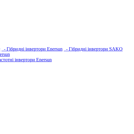
e
- Гібридні інвертори Enersun
- Гібридні інвертори SAKO
ersun
стотні інвертори Enersun