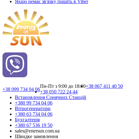
Якщо немає зв'язку пишіть в Viber
Пн-Пт з 9:00 до 18:00
+38 067 411 40 50
+38 099 734 04 06
+38 050 722 24 44
Встановлення Сонячних Cтанцій
+380 99 734 04 06
Вітрогенератори
+380 63 734 04 06
Бухгалтерія
+380 67 536 19 50
sales@enersun.com.ua
Швидке замовлення