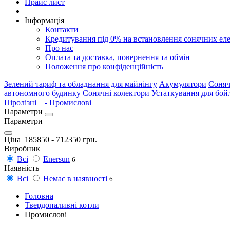
Прайс лист
Інформація
Контакти
Кредитування під 0% на встановлення сонячних ел
Про нас
Оплата та доставка, повернення та обмін
Положення про конфіденційність
Зелений тариф та обладнання для майнінгу
Акумулятори
Соняч
автономного будинку
Сонячні колектори
Устаткування для бой
Піролізні
- Промислові
Параметри
Параметри
Ціна
185850
-
712350
грн.
Виробник
Всі
Enersun
6
Наявність
Всі
Немає в наявності
6
Головна
Твердопаливні котли
Промислові