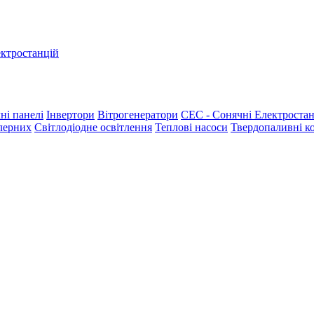
ектростанцій
ні панелі
Інвертори
Вітрогенератори
СЕС - Сонячні Електростан
лерних
Світлодіодне освітлення
Теплові насоси
Твердопаливні к