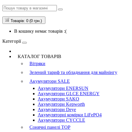
Товарів: 0 (0 грн.)
В кошику немає товарів :(
Категорії
КАТАЛОГ ТОВАРІВ
Вітряки
Зелений тариф та обладнання для майнінгу
Акумулятори
SALE
Акумулятори ENERSUN
Акумулятори GLCE ENERGY
Акумулятори SAKO
Акумулятори Kepworth
Акумулятори Deye
Акумуляторні комірки LiFePO4
Акумулятори CYCCLE
Сонячні панелі
TOP