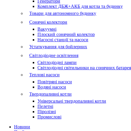
Генератори
Комплект ДБЖ+АКБ для котла та будинку
Товари для автономного будинку
Сонячні колектори
Вакуумні
Плоский сонячний колектор
Насосні станції та насоси
Устаткування для бойлерних
Світлодіодне освітлення
Світлодіодні лампи
Світлодіодні світильники на сонячних батаре
Теплові насоси
Повітряні насоси
Водяні насоси
Твердопаливні котли
Універсальні твердопаливні котли
Пелетні
Піролізні
Промислові
Новини