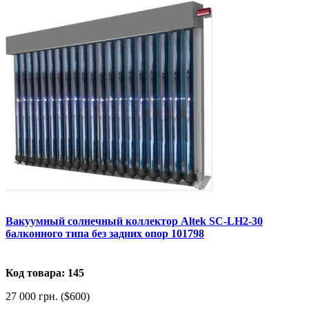
Вакуумный солнечный коллектор Altek SC-LH2-30
балконного типа без задних опор 101798
Код товара: 145
27 000 грн. ($600)