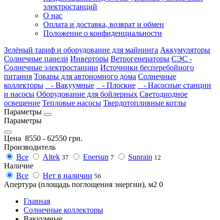
электростанций
О нас
Оплата и доставка, возврат и обмен
Положение о конфиденциальности
Зелёный тариф и оборудование для майнинга
Аккумуляторы
Солнечные панели
Инверторы
Ветрогенераторы
СЭС -
Солнечные электростанции
Источники бесперебойного
питания
Товары для автономного дома
Солнечные
коллекторы
- Вакуумные
- Плоские
- Насосные станции
и насосы
Оборудование для бойлерных
Светодиодное
освещение
Тепловые насосы
Твердотопливные котлы
Параметры
Параметры
Цена
8550
-
62550
грн.
Производитель
Все
Altek
Enersun
Sunrain
37
7
12
Наличие
Все
Нет в наличии
56
Апертура (площадь поглощения энергии), м2
0
Главная
Солнечные коллекторы
Вакуумные