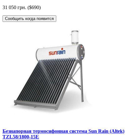
31 050 грн. ($690)
Сообщить когда появится
Безнапорная термосифонная система Sun Rain (Altek)
TZL58/1800-15E