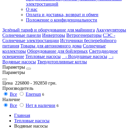
электростанций
О нас
Оплата и доставка, возврат и обмен
Положение о конфиденциальности
Зелёный тариф и оборудование для майнинга
Аккумуляторы
Солнечные панели
Инверторы
Ветрогенераторы
СЭС -
Солнечные электростанции
Источники бесперебойного
питания
Товары для автономного дома
Солнечные
коллекторы
Оборудование для бойлерных
Светодиодное
освещение
Тепловые насосы
- Воздушные насосы
-
Водяные насосы
Твердотопливные котлы
Параметры
Параметры
Цена
226800
-
392850
грн.
Производитель
Все
Enersun
6
Наличие
Все
Нет в наличии
6
Главная
Тепловые насосы
Водяные насосы