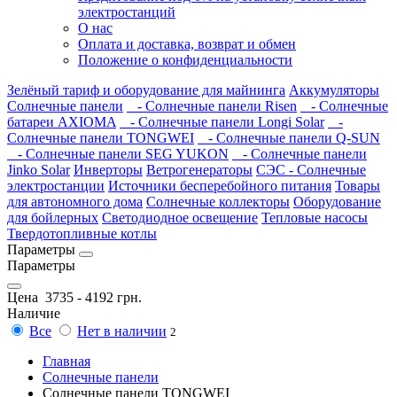
электростанций
О нас
Оплата и доставка, возврат и обмен
Положение о конфиденциальности
Зелёный тариф и оборудование для майнинга
Аккумуляторы
Солнечные панели
- Солнечные панели Risen
- Солнечные
батареи AXIOMA
- Солнечные панели Longi Solar
-
Солнечные панели TONGWEI
- Солнечные панели Q-SUN
- Солнечные панели SEG YUKON
- Солнечные панели
Jinko Solar
Инверторы
Ветрогенераторы
СЭС - Солнечные
электростанции
Источники бесперебойного питания
Товары
для автономного дома
Солнечные коллекторы
Оборудование
для бойлерных
Светодиодное освещение
Тепловые насосы
Твердотопливные котлы
Параметры
Параметры
Цена
3735
-
4192
грн.
Наличие
Все
Нет в наличии
2
Главная
Солнечные панели
Солнечные панели TONGWEI