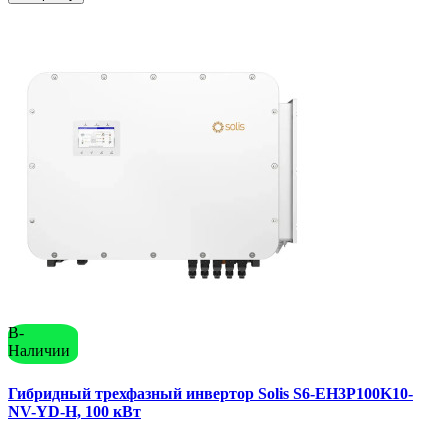
В-
Наличии
Гибридный трехфазный инвертор Solis S6-EH3P100K10-
NV-YD-H, 100 кВт