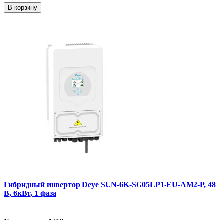
В корзину
Гибридный инвертор Deye SUN-6K-SG05LP1-EU-AM2-Р, 48
В, 6кВт, 1 фаза