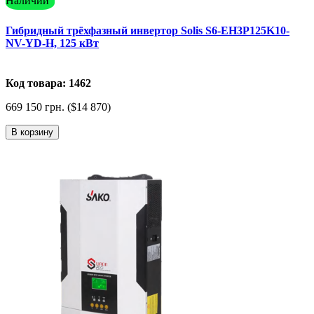
Наличии
Гибридный трёхфазный инвертор Solis S6-EH3P125K10-
NV-YD-H, 125 кВт
Код товара: 1462
669 150 грн. ($14 870)
В корзину