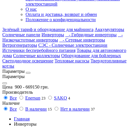
электростанций
О нас
Оплата и доставка, возврат и обмен
Положение о конфиденциальности
Зелёный тариф и оборудование для майнинга
Аккумуляторы
Солнечные панели
Инверторы
- Гибридные инверторы
-
Низкочастотные инверторы
- Сетевые инверторы
Ветрогенераторы
СЭС - Солнечные электростанции
Источники бесперебойного питания
Товары для автономного
дома
Солнечные коллекторы
Оборудование для бойлерных
Светодиодное освещение
Тепловые насосы
Твердотопливные
котлы
Параметры
Параметры
Цена
900
-
669150
грн.
Производитель
Все
Enersun
SAKO
23
4
Наличие
Все
В наличии
Нет в наличии
15
37
Главная
Инверторы