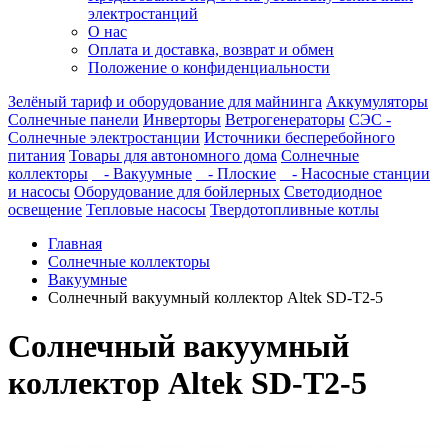
электростанций
О нас
Оплата и доставка, возврат и обмен
Положение о конфиденциальности
Зелёный тариф и оборудование для майнинга
Аккумуляторы
Солнечные панели
Инверторы
Ветрогенераторы
СЭС -
Солнечные электростанции
Источники бесперебойного
питания
Товары для автономного дома
Солнечные
коллекторы
- Вакуумные
- Плоские
- Насосные станции
и насосы
Оборудование для бойлерных
Светодиодное
освещение
Тепловые насосы
Твердотопливные котлы
Главная
Солнечные коллекторы
Вакуумные
Солнечный вакуумный коллектор Altek SD-T2-5
Солнечный вакуумный
коллектор Altek SD-T2-5