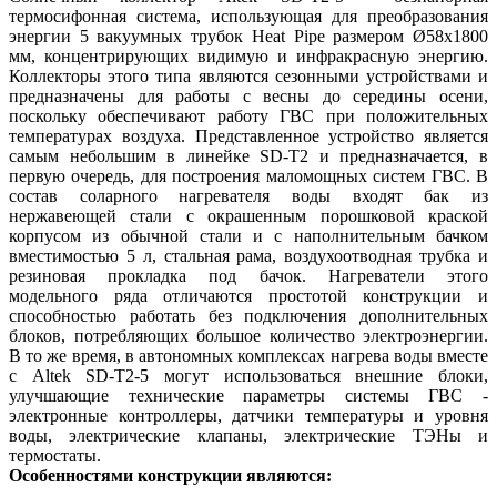
термосифонная система, использующая для преобразования
энергии 5 вакуумных трубок Heat Pipe размером Ø58х1800
мм, концентрирующих видимую и инфракрасную энергию.
Коллекторы этого типа являются сезонными устройствами и
предназначены для работы с весны до середины осени,
поскольку обеспечивают работу ГВС при положительных
температурах воздуха. Представленное устройство является
самым небольшим в линейке SD-T2 и предназначается, в
первую очередь, для построения маломощных систем ГВС. В
состав соларного нагревателя воды входят бак из
нержавеющей стали с окрашенным порошковой краской
корпусом из обычной стали и с наполнительным бачком
вместимостью 5 л, стальная рама, воздухоотводная трубка и
резиновая прокладка под бачок. Нагреватели этого
модельного ряда отличаются простотой конструкции и
способностью работать без подключения дополнительных
блоков, потребляющих большое количество электроэнергии.
В то же время, в автономных комплексах нагрева воды вместе
с Altek SD-T2-5 могут использоваться внешние блоки,
улучшающие технические параметры системы ГВС -
электронные контроллеры, датчики температуры и уровня
воды, электрические клапаны, электрические ТЭНы и
термостаты.
Особенностями конструкции являются: