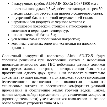
5 вакуумных трубок ALN/AIN-SS/Cu Ø58*1800 мм с
2
полезной площадью 0,5 м
, обеспечивающих нагрев 50
л воды даже при отсутствии прямого солнечного света;
внутренний бак из пищевой нержавеющей стали;
наружный бак (корпус) из черного металла с
порошковой покраской, стойкой к атмосферным
явлениям и перепадам температур;
наполнительный бачок 5 л;
усиленная рама с порошковой покраской;
комплект стальных опор для установки на плоских
крышах.
Солнечный вакуумный коллектор Altek SD-T2-5 будет
хорошим решением при построении систем с небольшой
производительностью для ГВС небольших дачных домиков
или других жилых построек, в которых люди бывают на
протяжении одного двух дней. Они позволят значительно
сократить текущие расходы, а при высоком уровне инсоляции
(естественного освещения) и полностью исключить
финансовые затраты на обеспечение комфортных условий
проживания и обеспечение жилья горячей водой. Также,
данная модель найдет применение при увеличении мощности
(производительности) уже имеющихся комплексов на основе
более мощных устройств типа SD-T2.