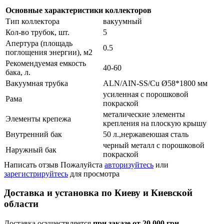
Основные характеристики коллекторов
Тип коллектора
вакуумный
Кол-во трубок, шт.
5
Апертура (площадь
0.5
поглощения энергии), м2
Рекомендуемая емкость
40-60
бака, л.
Вакуумная трубка
ALN/AIN-SS/Cu Ø58*1800 мм
усиленная с порошковой
Рама
покраской
металические элементы
Элементы крепежа
крепления на плоскую крышу
Внутренний бак
50 л.,нержавеюшая сталь
черный металл с порошковой
Наружный бак
покраской
Написать отзыв
Пожалуйста
авторизуйтесь
или
зарегистрируйтесь
для просмотра
Доставка и установка по Киеву и Киевской
области
Доставка осуществляется
при заказе от 20 000 грн
.