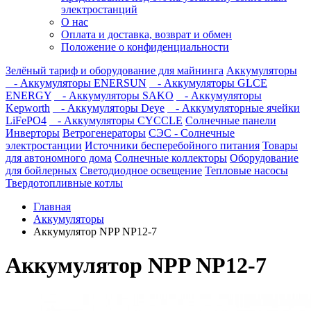
электростанций
О нас
Оплата и доставка, возврат и обмен
Положение о конфиденциальности
Зелёный тариф и оборудование для майнинга
Аккумуляторы
- Аккумуляторы ENERSUN
- Аккумуляторы GLCE
ENERGY
- Аккумуляторы SAKO
- Аккумуляторы
Kepworth
- Аккумуляторы Deye
- Аккумуляторные ячейки
LiFePO4
- Аккумуляторы CYCCLE
Солнечные панели
Инверторы
Ветрогенераторы
СЭС - Солнечные
электростанции
Источники бесперебойного питания
Товары
для автономного дома
Солнечные коллекторы
Оборудование
для бойлерных
Светодиодное освещение
Тепловые насосы
Твердотопливные котлы
Главная
Аккумуляторы
Аккумулятор NPP NP12-7
Аккумулятор NPP NP12-7