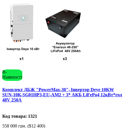
В-
Наявності
Комплект ДБЖ "PowerMax-30", Інвертор Deye 10KW
SUN-10K-SG01HP3-EU-AM2 + 3* АКБ LiFePo4 12кВт*год
48V 250A
Код товара: 1321
558 000 грн. ($12 400)