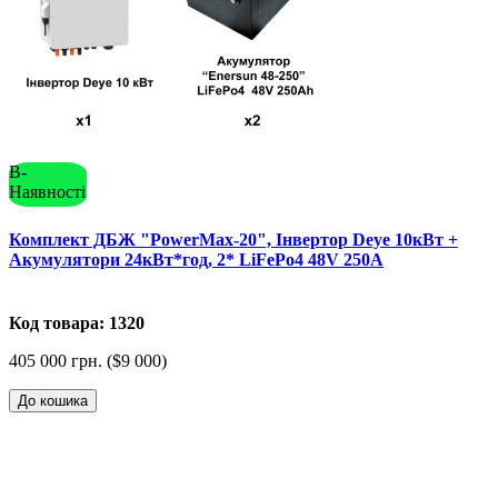
В-
Наявності
Комплект ДБЖ "PowerMax-20", Інвертор Deye 10кВт +
Акумулятори 24кВт*год, 2* LiFePo4 48V 250A
Код товара: 1320
405 000 грн. ($9 000)
До кошика