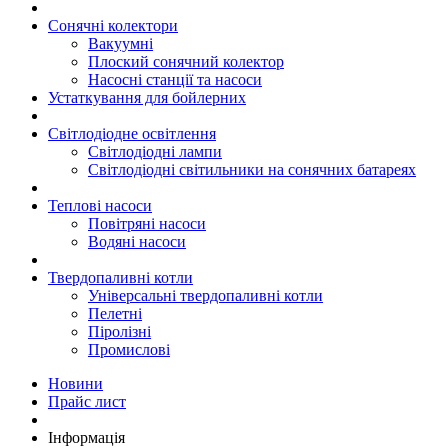
Сонячні колектори
Вакуумні
Плоский сонячний колектор
Насосні станції та насоси
Устаткування для бойлерних
Світлодіодне освітлення
Світлодіодні лампи
Світлодіодні світильники на сонячних батареях
Теплові насоси
Повітряні насоси
Водяні насоси
Твердопаливні котли
Універсальні твердопаливні котли
Пелетні
Піролізні
Промислові
Новини
Прайс лист
Інформація