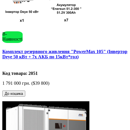
В-
Наявності
Комплект резервного живлення "PowerMax 105" (Інвертор
Deye 50 кВт + 7x АКБ по 15кВт*год)
Код товара: 2051
1 791 000 грн. ($39 800)
До кошика