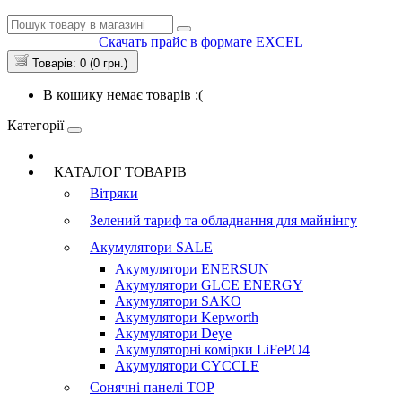
Скачать прайс в формате EXCEL
Товарів: 0 (0 грн.)
В кошику немає товарів :(
Категорії
КАТАЛОГ ТОВАРІВ
Вітряки
Зелений тариф та обладнання для майнінгу
Акумулятори
SALE
Акумулятори ENERSUN
Акумулятори GLCE ENERGY
Акумулятори SAKO
Акумулятори Kepworth
Акумулятори Deye
Акумуляторні комірки LiFePO4
Акумулятори CYCCLE
Сонячні панелі
TOP