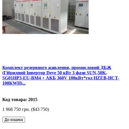
Комплект резервного живлення, промисловий ДБЖ
(Гібридний Інвертор Deye 50 кВт 3 фази SUN-50K-
SG01HP3-EU-BM4 + АКБ 360V 108кВт*год HZEB-HCT-
108KWH)...
Код товара: 2015
1 968 750 грн. ($43 750)
До кошика