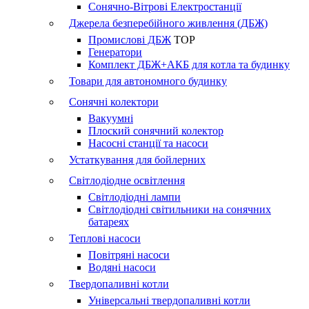
Сонячно-Вітрові Електростанції
Джерела безперебійного живлення (ДБЖ)
Промислові ДБЖ
TOP
Генератори
Комплект ДБЖ+АКБ для котла та будинку
Товари для автономного будинку
Сонячні колектори
Вакуумні
Плоский сонячний колектор
Насосні станції та насоси
Устаткування для бойлерних
Світлодіодне освітлення
Світлодіодні лампи
Світлодіодні світильники на сонячних
батареях
Теплові насоси
Повітряні насоси
Водяні насоси
Твердопаливні котли
Універсальні твердопаливні котли