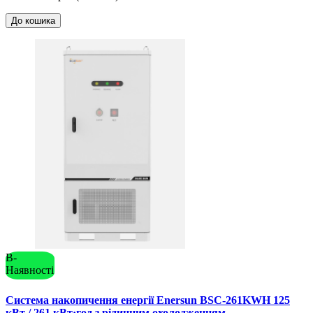
До кошика
В-
Наявності
Система накопичення енергії Enersun BSC-261KWH 125
кВт / 261 кВт·год з рідинним охолодженням