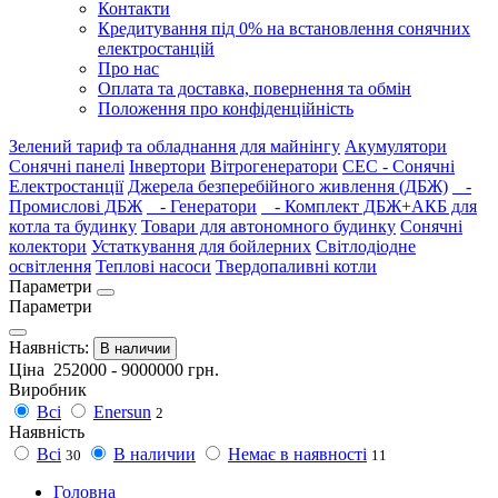
Контакти
Кредитування під 0% на встановлення сонячних
електростанцій
Про нас
Оплата та доставка, повернення та обмін
Положення про конфіденційність
Зелений тариф та обладнання для майнінгу
Акумулятори
Сонячні панелі
Інвертори
Вітрогенератори
СЕС - Сонячні
Електростанції
Джерела безперебійного живлення (ДБЖ)
-
Промислові ДБЖ
- Генератори
- Комплект ДБЖ+АКБ для
котла та будинку
Товари для автономного будинку
Сонячні
колектори
Устаткування для бойлерних
Світлодіодне
освітлення
Теплові насоси
Твердопаливні котли
Параметри
Параметри
Наявність:
В наличии
Ціна
252000
-
9000000
грн.
Виробник
Всі
Enersun
2
Наявність
Всі
В наличии
Немає в наявності
30
11
Головна