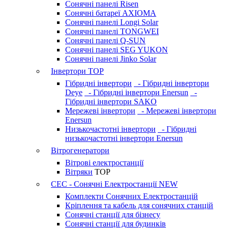
Сонячні панелі Risen
Сонячні батареї AXIOMA
Сонячні панелі Longi Solar
Сонячні панелі TONGWEI
Сонячні панелі Q-SUN
Сонячні панелі SEG YUKON
Сонячні панелі Jinko Solar
Інвертори
TOP
Гібридні інвертори
- Гібридні інвертори
Deye
- Гібридні інвертори Enersun
-
Гібридні інвертори SAKO
Мережеві інвертори
- Мережеві інвертори
Enersun
Низькочастотні інвертори
- Гібридні
низькочастотні інвертори Enersun
Вітрогенератори
Вітрові електростанції
Вітряки
TOP
СЕС - Сонячні Електростанції
NEW
Комплекти Сонячних Електростанцій
Кріплення та кабель для сонячних станцій
Сонячні станції для бізнесу
Сонячні станції для будинків