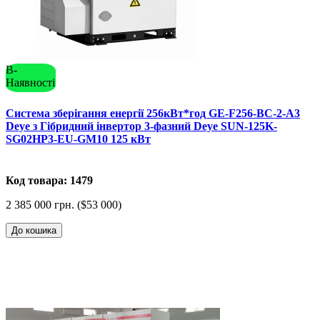
В-
Наявності
Система зберігання енергії 256кВт*год GE-F256-BC-2-A3
Deye з Гібридний інвертор 3-фазний Deye SUN-125K-
SG02HP3-EU-GM10 125 кВт
Код товара: 1479
2 385 000 грн. ($53 000)
До кошика