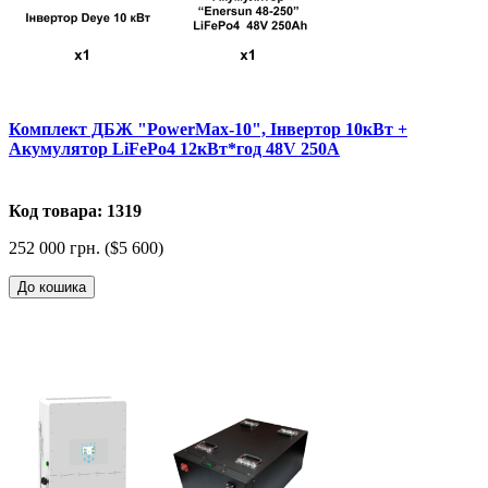
Комплект ДБЖ "PowerMax-10", Інвертор 10кВт +
Акумулятор LiFePo4 12кВт*год 48V 250A
Код товара: 1319
252 000 грн. ($5 600)
До кошика