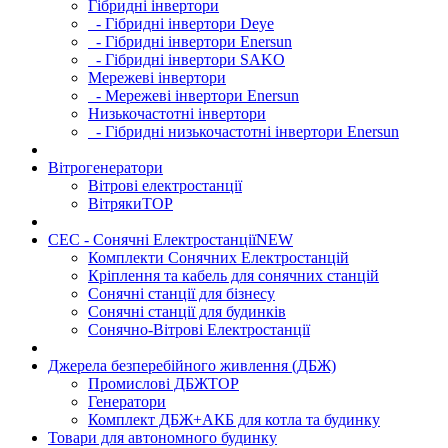
Гібридні інвертори
- Гібридні інвертори Deye
- Гібридні інвертори Enersun
- Гібридні інвертори SAKO
Мережеві інвертори
- Мережеві інвертори Enersun
Низькочастотні інвертори
- Гібридні низькочастотні інвертори Enersun
Вітрогенератори
Вітрові електростанції
Вітряки
TOP
СЕС - Сонячні Електростанції
NEW
Комплекти Сонячних Електростанцій
Кріплення та кабель для сонячних станцій
Сонячні станції для бізнесу
Сонячні станції для будинків
Сонячно-Вітрові Електростанції
Джерела безперебійного живлення (ДБЖ)
Промислові ДБЖ
TOP
Генератори
Комплект ДБЖ+АКБ для котла та будинку
Товари для автономного будинку