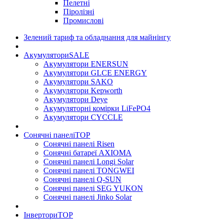
Пелетні
Піролізні
Промислові
Зелений тариф та обладнання для майнінгу
Акумулятори
SALE
Акумулятори ENERSUN
Акумулятори GLCE ENERGY
Акумулятори SAKO
Акумулятори Kepworth
Акумулятори Deye
Акумуляторні комірки LiFePO4
Акумулятори CYCCLE
Сонячні панелі
TOP
Сонячні панелі Risen
Сонячні батареї AXIOMA
Сонячні панелі Longi Solar
Сонячні панелі TONGWEI
Сонячні панелі Q-SUN
Сонячні панелі SEG YUKON
Сонячні панелі Jinko Solar
Інвертори
TOP