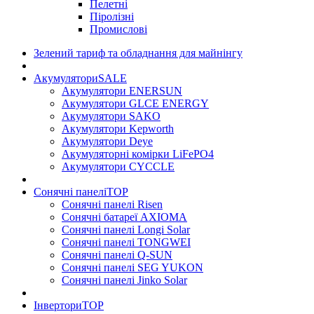
Пелетні
Піролізні
Промислові
Зелений тариф та обладнання для майнінгу
Акумулятори
SALE
Акумулятори ENERSUN
Акумулятори GLCE ENERGY
Акумулятори SAKO
Акумулятори Kepworth
Акумулятори Deye
Акумуляторні комірки LiFePO4
Акумулятори CYCCLE
Сонячні панелі
TOP
Сонячні панелі Risen
Сонячні батареї AXIOMA
Сонячні панелі Longi Solar
Сонячні панелі TONGWEI
Сонячні панелі Q-SUN
Сонячні панелі SEG YUKON
Сонячні панелі Jinko Solar
Інвертори
TOP