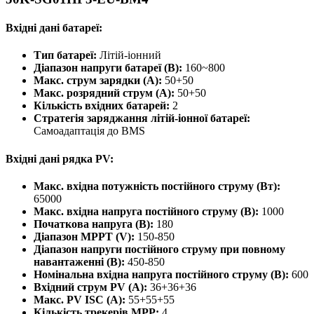
Вхідні дані батареї:
Тип батареї:
Літій-іонний
Діапазон напруги батареї (В):
160~800
Макс. струм зарядки (A):
50+50
Макс. розрядний струм (A):
50+50
Кількість вхідних батарей:
2
Стратегія заряджання літій-іонної батареї:
Самоадаптація до BMS
Вхідні дані рядка PV:
Макс. вхідна потужність постійного струму (Вт):
65000
Макс. вхідна напруга постійного струму (В):
1000
Початкова напруга (В):
180
Діапазон MPPT (V):
150-850
Діапазон напруги постійного струму при повному
навантаженні (В):
450-850
Номінальна вхідна напруга постійного струму (В):
600
Вхідний струм PV (A):
36+36+36
Макс. PV ISC (A):
55+55+55
Кількість трекерів MPP:
4