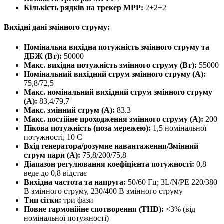
Кількість рядків на трекер MPP:
2+2+2
Вихідні дані змінного струму:
Номінальна вихідна потужність змінного струму та
ДБЖ (Вт):
50000
Макс. вихідна потужність змінного струму (Вт):
55000
Номінальний вихідний струм змінного струму (A):
75,8/72,5
Макс. номінальний вихідний струм змінного струму
(A):
83,4/79,7
Макс. змінний струм (A):
83.3
Макс. постійне проходження змінного струму (A):
200
Пікова потужність (поза мережею):
1,5 номінальної
потужності, 10 С
Вхід генератора/розумне навантаження/Змінний
струм пари (A):
75,8/200/75,8
Діапазон регулювання коефіцієнта потужності:
0,8
веде до 0,8 відстає
Вихідна частота та напруга:
50/60 Гц; 3L/N/PE 220/380
В змінного струму, 230/400 В змінного струму
Тип сітки:
три фази
Повне гармонійне спотворення (THD):
<3% (від
номінальної потужності)