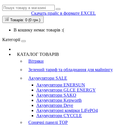
Скачать прайс в формате EXCEL
Товарів: 0 (0 грн.)
В кошику немає товарів :(
Категорії
КАТАЛОГ ТОВАРІВ
Вітряки
Зелений тариф та обладнання для майнінгу
Акумулятори
SALE
Акумулятори ENERSUN
Акумулятори GLCE ENERGY
Акумулятори SAKO
Акумулятори Kepworth
Акумулятори Deye
Акумуляторні комірки LiFePO4
Акумулятори CYCCLE
Сонячні панелі
TOP