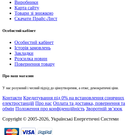
Виробники
Карта сайту
Товари зі знижкою
Скачати Прайс-Лист
Особистий кабінет
Особистий кабінет
Історія замовлень
Закладки
Розсилка новин
Повернення товару
Про наш магазин
У нас розумний і чесний підхід до ціноутворення, а отже, демократичні ціни.
Контакти
Кредитування під 0% на встановлення сонячних
електростанцій
Про нас
Оплата та доставка, повернення та
обмін
Положення про конфіденційність
Зворотній зв’язок
Copyright © 2005-2026, Українські Енергетичні Системи