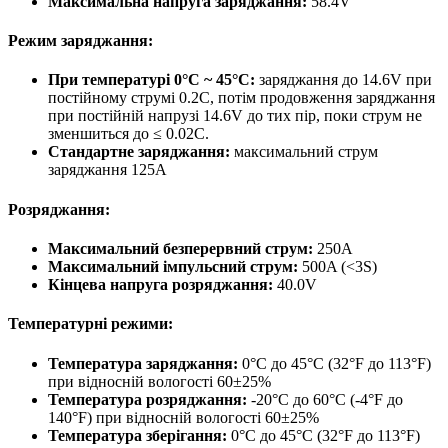
Максимальна напруга заряджання:
58.4V
Режим заряджання:
При температурі 0°C ~ 45°C:
заряджання до 14.6V при
постійному струмі 0.2C, потім продовження заряджання
при постійній напрузі 14.6V до тих пір, поки струм не
зменшиться до ≤ 0.02C.
Стандартне заряджання:
максимальний струм
заряджання 125A
Розряджання:
Максимальний безперервний струм:
250A
Максимальний імпульсний струм:
500A (<3S)
Кінцева напруга розряджання:
40.0V
Температурні режими:
Температура заряджання:
0°C до 45°C (32°F до 113°F)
при відносній вологості 60±25%
Температура розряджання:
-20°C до 60°C (-4°F до
140°F) при відносній вологості 60±25%
Температура зберігання:
0°C до 45°C (32°F до 113°F)