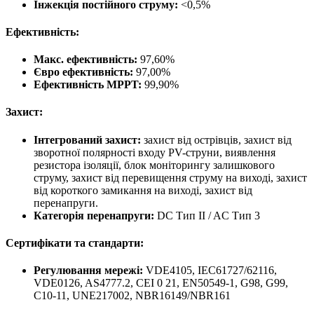
Інжекція постійного струму:
<0,5%
Ефективність:
Макс. ефективність:
97,60%
Євро ефективність:
97,00%
Ефективність MPPT:
99,90%
Захист:
Інтегрований захист:
захист від острівців, захист від
зворотної полярності входу PV-струни, виявлення
резистора ізоляції, блок моніторингу залишкового
струму, захист від перевищення струму на виході, захист
від короткого замикання на виході, захист від
перенапруги.
Категорія перенапруги:
DC Тип II / AC Тип 3
Сертифікати та стандарти:
Регулювання мережі:
VDE4105, IEC61727/62116,
VDE0126, AS4777.2, CEI 0 21, EN50549-1, G98, G99,
C10-11, UNE217002, NBR16149/NBR161