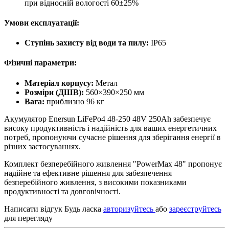
при відносній вологості 60±25%
Умови експлуатації:
Ступінь захисту від води та пилу:
IP65
Фізичні параметри:
Матеріал корпусу:
Метал
Розміри (ДШВ):
560×390×250 мм
Вага:
приблизно 96 кг
Акумулятор Enersun LiFePo4 48-250 48V 250Ah забезпечує
високу продуктивність і надійність для ваших енергетичних
потреб, пропонуючи сучасне рішення для зберігання енергії в
різних застосуваннях.
Комплект безперебійного живлення "PowerMax 48" пропонує
надійне та ефективне рішення для забезпечення
безперебійного живлення, з високими показниками
продуктивності та довговічності.
Написати відгук
Будь ласка
авторизуйтесь
або
зареєструйтесь
для перегляду