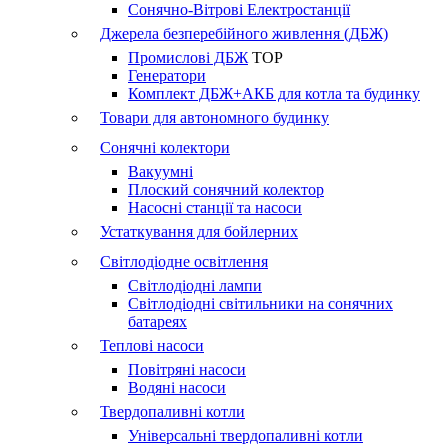
Сонячно-Вітрові Електростанції
Джерела безперебійного живлення (ДБЖ)
Промислові ДБЖ
TOP
Генератори
Комплект ДБЖ+АКБ для котла та будинку
Товари для автономного будинку
Сонячні колектори
Вакуумні
Плоский сонячний колектор
Насосні станції та насоси
Устаткування для бойлерних
Світлодіодне освітлення
Світлодіодні лампи
Світлодіодні світильники на сонячних
батареях
Теплові насоси
Повітряні насоси
Водяні насоси
Твердопаливні котли
Універсальні твердопаливні котли