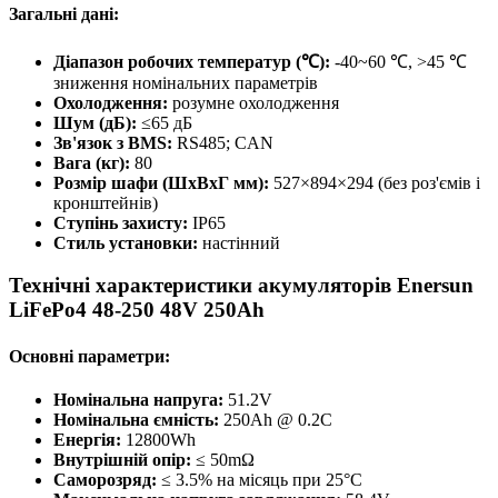
Загальні дані:
Діапазон робочих температур (℃):
-40~60 ℃, >45 ℃
зниження номінальних параметрів
Охолодження:
розумне охолодження
Шум (дБ):
≤65 дБ
Зв'язок з BMS:
RS485; CAN
Вага (кг):
80
Розмір шафи (ШxВxГ мм):
527×894×294 (без роз'ємів і
кронштейнів)
Ступінь захисту:
IP65
Стиль установки:
настінний
Технічні характеристики акумуляторів Enersun
LiFePo4 48-250 48V 250Ah
Основні параметри:
Номінальна напруга:
51.2V
Номінальна ємність:
250Ah @ 0.2C
Енергія:
12800Wh
Внутрішній опір:
≤ 50mΩ
Саморозряд:
≤ 3.5% на місяць при 25°C