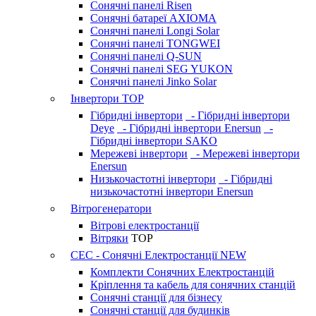
Сонячні панелі Risen
Сонячні батареї AXIOMA
Сонячні панелі Longi Solar
Сонячні панелі TONGWEI
Сонячні панелі Q-SUN
Сонячні панелі SEG YUKON
Сонячні панелі Jinko Solar
Інвертори
TOP
Гібридні інвертори
- Гібридні інвертори
Deye
- Гібридні інвертори Enersun
-
Гібридні інвертори SAKO
Мережеві інвертори
- Мережеві інвертори
Enersun
Низькочастотні інвертори
- Гібридні
низькочастотні інвертори Enersun
Вітрогенератори
Вітрові електростанції
Вітряки
TOP
СЕС - Сонячні Електростанції
NEW
Комплекти Сонячних Електростанцій
Кріплення та кабель для сонячних станцій
Сонячні станції для бізнесу
Сонячні станції для будинків