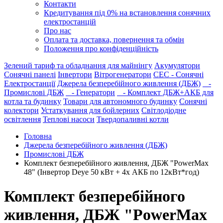
Контакти
Кредитування під 0% на встановлення сонячних
електростанцій
Про нас
Оплата та доставка, повернення та обмін
Положення про конфіденційність
Зелений тариф та обладнання для майнінгу
Акумулятори
Сонячні панелі
Інвертори
Вітрогенератори
СЕС - Сонячні
Електростанції
Джерела безперебійного живлення (ДБЖ)
-
Промислові ДБЖ
- Генератори
- Комплект ДБЖ+АКБ для
котла та будинку
Товари для автономного будинку
Сонячні
колектори
Устаткування для бойлерних
Світлодіодне
освітлення
Теплові насоси
Твердопаливні котли
Головна
Джерела безперебійного живлення (ДБЖ)
Промислові ДБЖ
Комплект безперебійного живлення, ДБЖ "PowerMax
48" (Інвертор Deye 50 кВт + 4x АКБ по 12кВт*год)
Комплект безперебійного
живлення, ДБЖ "PowerMax