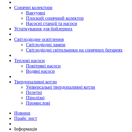
Сонячні колектори
Вакуумні
Плоский сонячний колектор
Насосні станції та насоси
Устаткування для бойлерних
Світлодіодне освітлення
Світлодіодні лампи
Світлодіодні світильники на сонячних батареях
Теплові насоси
Повітряні насоси
Водяні насоси
Твердопаливні котли
Універсальні твердопаливні котли
Пелетні
Піролізні
Промислові
Новини
Прайс лист
Інформація