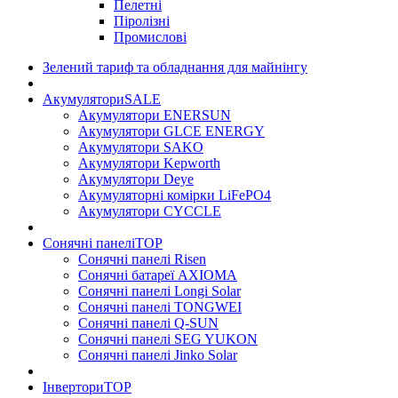
Пелетні
Піролізні
Промислові
Зелений тариф та обладнання для майнінгу
Акумулятори
SALE
Акумулятори ENERSUN
Акумулятори GLCE ENERGY
Акумулятори SAKO
Акумулятори Kepworth
Акумулятори Deye
Акумуляторні комірки LiFePO4
Акумулятори CYCCLE
Сонячні панелі
TOP
Сонячні панелі Risen
Сонячні батареї AXIOMA
Сонячні панелі Longi Solar
Сонячні панелі TONGWEI
Сонячні панелі Q-SUN
Сонячні панелі SEG YUKON
Сонячні панелі Jinko Solar
Інвертори
TOP