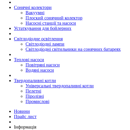
Сонячні колектори
Вакуумні
Плоский сонячний колектор
Насосні станції та насоси
Устаткування для бойлерних
Світлодіодне освітлення
Світлодіодні лампи
Світлодіодні світильники на сонячних батареях
Теплові насоси
Повітряні насоси
Водяні насоси
Твердопаливні котли
Універсальні твердопаливні котли
Пелетні
Піролізні
Промислові
Новини
Прайс лист
Інформація