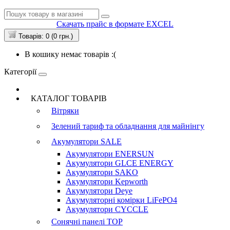
Скачать прайс в формате EXCEL
Товарів: 0 (0 грн.)
В кошику немає товарів :(
Категорії
КАТАЛОГ ТОВАРІВ
Вітряки
Зелений тариф та обладнання для майнінгу
Акумулятори
SALE
Акумулятори ENERSUN
Акумулятори GLCE ENERGY
Акумулятори SAKO
Акумулятори Kepworth
Акумулятори Deye
Акумуляторні комірки LiFePO4
Акумулятори CYCCLE
Сонячні панелі
TOP