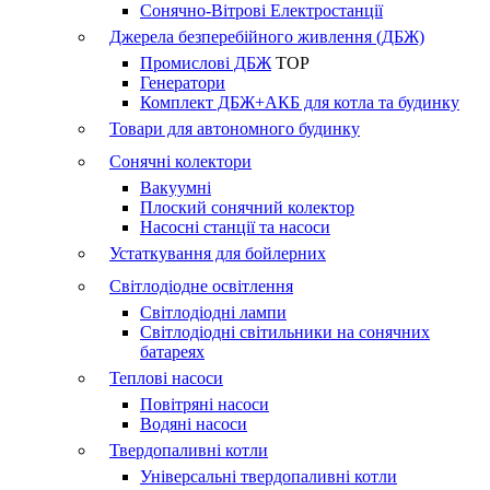
Сонячно-Вітрові Електростанції
Джерела безперебійного живлення (ДБЖ)
Промислові ДБЖ
TOP
Генератори
Комплект ДБЖ+АКБ для котла та будинку
Товари для автономного будинку
Сонячні колектори
Вакуумні
Плоский сонячний колектор
Насосні станції та насоси
Устаткування для бойлерних
Світлодіодне освітлення
Світлодіодні лампи
Світлодіодні світильники на сонячних
батареях
Теплові насоси
Повітряні насоси
Водяні насоси
Твердопаливні котли
Універсальні твердопаливні котли