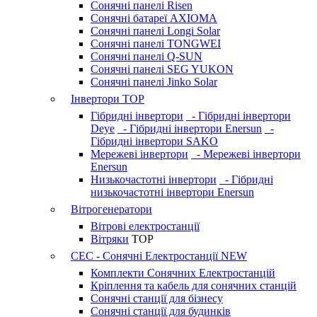
Сонячні панелі Risen
Сонячні батареї AXIOMA
Сонячні панелі Longi Solar
Сонячні панелі TONGWEI
Сонячні панелі Q-SUN
Сонячні панелі SEG YUKON
Сонячні панелі Jinko Solar
Інвертори
TOP
Гібридні інвертори
- Гібридні інвертори
Deye
- Гібридні інвертори Enersun
-
Гібридні інвертори SAKO
Мережеві інвертори
- Мережеві інвертори
Enersun
Низькочастотні інвертори
- Гібридні
низькочастотні інвертори Enersun
Вітрогенератори
Вітрові електростанції
Вітряки
TOP
СЕС - Сонячні Електростанції
NEW
Комплекти Сонячних Електростанцій
Кріплення та кабель для сонячних станцій
Сонячні станції для бізнесу
Сонячні станції для будинків