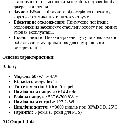
автономність та зменшити залежність від зовнішніх
джерел живлення.
Захист:
Вбудовані захисти від острівного режиму,
короткого замикання та витоку струму.
Ефективне охолодження:
Примусове повітряне
охолодження забезпечує стабільну роботу при різних
умовах експлуатації.
Екологічність:
Низький рівень шуму та вологозахист
роблять систему придатною для внутрішнього
використання.
Основні характеристики:
Battery
Модель:
60kW 130kWh
Кількість модулів:
12
Тип елементів:
Літієві батареї
Номінальна напруга:
614.4Vdc
Робоча напруга:
537.6-700.8Vdc
Номінальна енергія:
127.2kWh
Циклічне життя:
>=3000 циклів при 80%DOD, 25°C
Гарантія:
5 років (3 роки для PCS)
AC Output Data