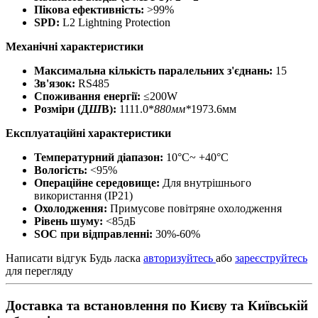
Пікова ефективність:
>99%
SPD:
L2 Lightning Protection
Механічні характеристики
Максимальна кількість паралельних з'єднань:
15
Зв'язок:
RS485
Споживання енергії:
≤200W
Розміри (Д
Ш
В):
1111.0*
880мм*
1973.6мм
Експлуатаційні характеристики
Температурний діапазон:
10°C~ +40°C
Вологість:
<95%
Операційне середовище:
Для внутрішнього
використання (IP21)
Охолодження:
Примусове повітряне охолодження
Рівень шуму:
<85дБ
SOC при відправленні:
30%-60%
Написати відгук
Будь ласка
авторизуйтесь
або
зареєструйтесь
для перегляду
Доставка та встановлення по Києву та Київській