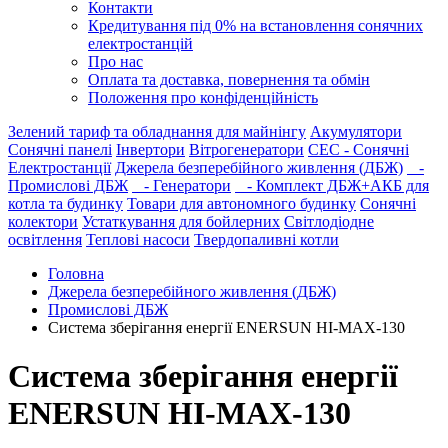
Контакти
Кредитування під 0% на встановлення сонячних
електростанцій
Про нас
Оплата та доставка, повернення та обмін
Положення про конфіденційність
Зелений тариф та обладнання для майнінгу
Акумулятори
Сонячні панелі
Інвертори
Вітрогенератори
СЕС - Сонячні
Електростанції
Джерела безперебійного живлення (ДБЖ)
-
Промислові ДБЖ
- Генератори
- Комплект ДБЖ+АКБ для
котла та будинку
Товари для автономного будинку
Сонячні
колектори
Устаткування для бойлерних
Світлодіодне
освітлення
Теплові насоси
Твердопаливні котли
Головна
Джерела безперебійного живлення (ДБЖ)
Промислові ДБЖ
Система зберігання енергії ENERSUN HI-MAX-130
Система зберігання енергії
ENERSUN HI-MAX-130