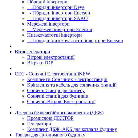
Гібридні інвертори
- Гібридні інвертори Deye
- Гібридні інвертори Enersun
- Гібридні інвертори SAKO
Мережеві інвертори
- Мережеві інвертори Enersun
Низькочастотні інвертори
- Гібридні низькочастотні інвертори Enersun
Вітрогенератори
Вітрові електростанції
Вітряки
TOP
СЕС - Сонячні Електростанції
NEW
Комплекти Сонячних Електростанцій
Кріплення та кабель для сонячних станцій
Сонячні станції для бізнесу
Сонячні станції для будинків
Сонячно-Вітрові Електростанції
Джерела безперебійного живлення (ДБЖ)
Промислові ДБЖ
TOP
Генератори
Комплект ДБЖ+АКБ для котла та будинку
Товари для автономного будинку