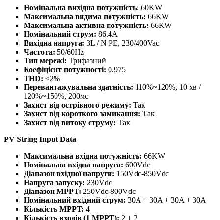
Номінальна вихідна потужність:
60KW
Максимальна видима потужність:
66KW
Максимальна активна потужність:
66KW
Номінальний струм:
86.4A
Вихідна напруга:
3L / N PE, 230/400Vac
Частота:
50/60Hz
Тип мережі:
Трифазний
Коефіцієнт потужності:
0.975
THD:
<2%
Перевантажувальна здатність:
110%~120%, 10 хв /
120%~150%, 200мс
Захист від острівного режиму:
Так
Захист від короткого замикання:
Так
Захист від витоку струму:
Так
PV String Input Data
Максимальна вхідна потужність:
66KW
Номінальна вхідна напруга:
600Vdc
Діапазон вхідної напруги:
150Vdc-850Vdc
Напруга запуску:
230Vdc
Діапазон MPPT:
250Vdc-800Vdc
Номінальний вхідний струм:
30A + 30A + 30A + 30A
Кількість MPPT:
4
Кількість входів (1 MPPT):
2 + 2