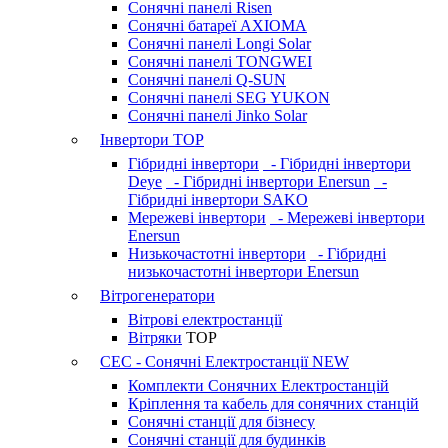
Сонячні панелі Risen
Сонячні батареї AXIOMA
Сонячні панелі Longi Solar
Сонячні панелі TONGWEI
Сонячні панелі Q-SUN
Сонячні панелі SEG YUKON
Сонячні панелі Jinko Solar
Інвертори
TOP
Гібридні інвертори
- Гібридні інвертори
Deye
- Гібридні інвертори Enersun
-
Гібридні інвертори SAKO
Мережеві інвертори
- Мережеві інвертори
Enersun
Низькочастотні інвертори
- Гібридні
низькочастотні інвертори Enersun
Вітрогенератори
Вітрові електростанції
Вітряки
TOP
СЕС - Сонячні Електростанції
NEW
Комплекти Сонячних Електростанцій
Кріплення та кабель для сонячних станцій
Сонячні станції для бізнесу
Сонячні станції для будинків