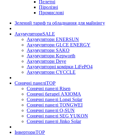
Пелетні
Піролізні
Промислові
Зелений тариф та обладнання для майнінгу
Акумулятори
SALE
Акумулятори ENERSUN
Акумулятори GLCE ENERGY
Акумулятори SAKO
Акумулятори Kepworth
Акумулятори Deye
Акумуляторні комірки LiFePO4
Акумулятори CYCCLE
Сонячні панелі
TOP
Сонячні панелі Risen
Сонячні батареї AXIOMA
Сонячні панелі Longi Solar
Сонячні панелі TONGWEI
Сонячні панелі Q-SUN
Сонячні панелі SEG YUKON
Сонячні панелі Jinko Solar
Інвертори
TOP