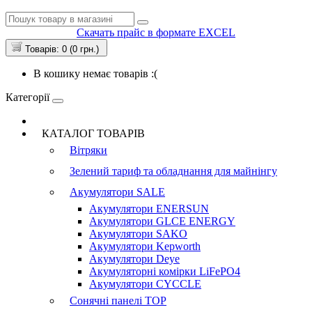
Скачать прайс в формате EXCEL
Товарів: 0 (0 грн.)
В кошику немає товарів :(
Категорії
КАТАЛОГ ТОВАРІВ
Вітряки
Зелений тариф та обладнання для майнінгу
Акумулятори
SALE
Акумулятори ENERSUN
Акумулятори GLCE ENERGY
Акумулятори SAKO
Акумулятори Kepworth
Акумулятори Deye
Акумуляторні комірки LiFePO4
Акумулятори CYCCLE
Сонячні панелі
TOP