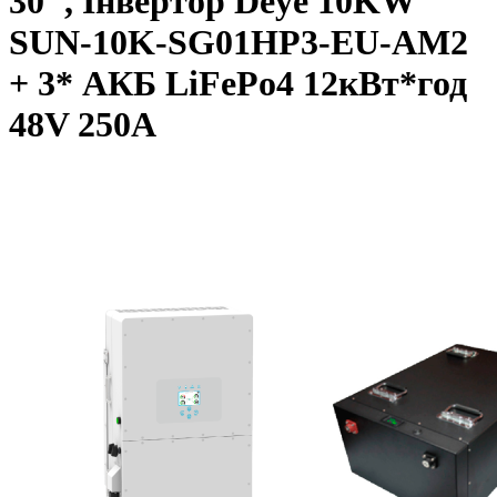
30", Інвертор Deye 10KW
SUN-10K-SG01HP3-EU-AM2
+ 3* АКБ LiFePo4 12кВт*год
48V 250A