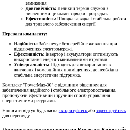
замикання.
Довговічність:
Великий термін служби з
численними циклами зарядки і розрядки.
Ефективність:
Швидка зарядка і стабільна робота
для тривалого забезпечення енергії.
Переваги комплекту:
Надійність:
Забезпечує безперебійне живлення при
відключеннях електромережі.
Ефективність:
Інвертор і акумулятори оптимізують
використання енергії з мінімальними втратами.
Універсальність:
Підходить для використання в
житлових і комерційних приміщеннях, де необхідна
стабільна енергетична підтримка.
Комплект "PowerMax-30" є відмінним рішенням для
забезпечення надійного і стабільного електропостачання,
пропонуючи ефективний і зручний спосіб управління
енергетичними ресурсами.
Написати відгук
Будь ласка
авторизуйтесь
або
зареєструйтесь
для перегляду
Доставка та встановлення по Києву та Київській