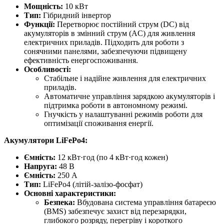
Мощність:
10 кВт
Тип:
Гібридний інвертор
Функції:
Перетворює постійний струм (DC) від
акумуляторів в змінний струм (AC) для живлення
електричних приладів. Підходить для роботи з
сонячними панелями, забезпечуючи підвищену
ефективність енергоспоживання.
Особливості:
Стабільне і надійне живлення для електричних
приладів.
Автоматичне управління зарядкою акумуляторів і
підтримка роботи в автономному режимі.
Гнучкість у налаштуванні режимів роботи для
оптимізації споживання енергії.
Акумулятори LiFePo4:
Ємність:
12 кВт·год (по 4 кВт·год кожен)
Напруга:
48 В
Ємність:
250 А
Тип:
LiFePo4 (літій-залізо-фосфат)
Основні характеристики:
Безпека:
Вбудована система управління батареєю
(BMS) забезпечує захист від перезарядки,
глибокого розряду, перегріву і короткого