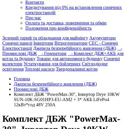
Контакти
Кредитування під 0% на встановлення сонячних
електростанцій
Про нас
Оплата та доставка, повернення та обмін
Положення про конфіденційність
Зелений тариф та обладнання для майнінгу
Акумулятори
Сонячні панелі
Інвертори
Вітрогенератори
СЕС - Сонячні
Електростанції
Джерела безперебійного живлення (ДБЖ)
-
Промислові ДБЖ
- Генератори
- Комплект ДБЖ+АКБ для
котла та будинку
Товари для автономного будинку
Сонячні
колектори
Устаткування для бойлерних
Світлодіодне
освітлення
Теплові насоси
Твердопаливні котли
Головна
Джерела безперебійного живлення (ДБЖ)
Промислові ДБЖ
Комплект ДБЖ "PowerMax-30", Інвертор Deye 10KW
SUN-10K-SG01HP3-EU-AM2 + 3* АКБ LiFePo4
12кВт*год 48V 250A
Комплект ДБЖ "PowerMax-