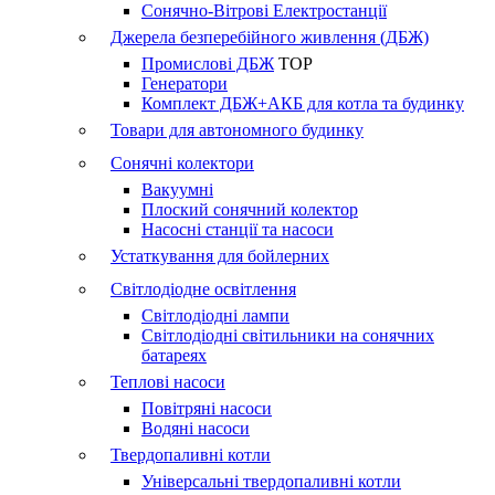
Сонячно-Вітрові Електростанції
Джерела безперебійного живлення (ДБЖ)
Промислові ДБЖ
TOP
Генератори
Комплект ДБЖ+АКБ для котла та будинку
Товари для автономного будинку
Сонячні колектори
Вакуумні
Плоский сонячний колектор
Насосні станції та насоси
Устаткування для бойлерних
Світлодіодне освітлення
Світлодіодні лампи
Світлодіодні світильники на сонячних
батареях
Теплові насоси
Повітряні насоси
Водяні насоси
Твердопаливні котли
Універсальні твердопаливні котли