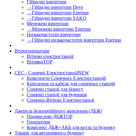
Гібридні інвертори
- Гібридні інвертори Deye
- Гібридні інвертори Enersun
- Гібридні інвертори SAKO
Мережеві інвертори
- Мережеві інвертори Enersun
Низькочастотні інвертори
- Гібридні низькочастотні інвертори Enersun
Вітрогенератори
Вітрові електростанції
Вітряки
TOP
СЕС - Сонячні Електростанції
NEW
Комплекти Сонячних Електростанцій
Кріплення та кабель для сонячних станцій
Сонячні станції для бізнесу
Сонячні станції для будинків
Сонячно-Вітрові Електростанції
Джерела безперебійного живлення (ДБЖ)
Промислові ДБЖ
TOP
Генератори
Комплект ДБЖ+АКБ для котла та будинку
Товари для автономного будинку