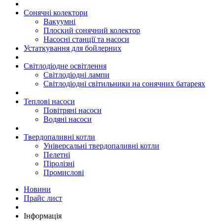
Сонячні колектори
Вакуумні
Плоский сонячний колектор
Насосні станції та насоси
Устаткування для бойлерних
Світлодіодне освітлення
Світлодіодні лампи
Світлодіодні світильники на сонячних батареях
Теплові насоси
Повітряні насоси
Водяні насоси
Твердопаливні котли
Універсальні твердопаливні котли
Пелетні
Піролізні
Промислові
Новини
Прайс лист
Інформація