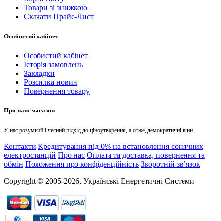
Товари зі знижкою
Скачати Прайс-Лист
Особистий кабінет
Особистий кабінет
Історія замовлень
Закладки
Розсилка новин
Повернення товару
Про наш магазин
У нас розумний і чесний підхід до ціноутворення, а отже, демократичні ціни.
Контакти
Кредитування під 0% на встановлення сонячних
електростанцій
Про нас
Оплата та доставка, повернення та
обмін
Положення про конфіденційність
Зворотній зв’язок
Copyright © 2005-2026, Українські Енергетичні Системи