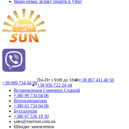
Якщо немає зв'язку пишіть в Viber
Пн-Пт з 9:00 до 18:00
+38 067 411 40 50
+38 099 734 04 06
+38 050 722 24 44
Встановлення Сонячних Cтанцій
+380 99 734 04 06
Вітрогенератори
+380 63 734 04 06
Бухгалтерія
+380 67 536 19 50
sales@enersun.com.ua
Швидке замовлення