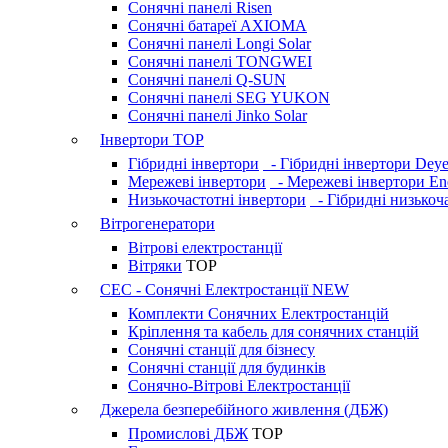
Сонячні панелі Risen
Сонячні батареї AXIOMA
Сонячні панелі Longi Solar
Сонячні панелі TONGWEI
Сонячні панелі Q-SUN
Сонячні панелі SEG YUKON
Сонячні панелі Jinko Solar
Інвертори
TOP
Гібридні інвертори
- Гібридні інвертори Dey
Мережеві інвертори
- Мережеві інвертори En
Низькочастотні інвертори
- Гібридні низькоча
Вітрогенератори
Вітрові електростанції
Вітряки
TOP
СЕС - Сонячні Електростанції
NEW
Комплекти Сонячних Електростанцій
Кріплення та кабель для сонячних станцій
Сонячні станції для бізнесу
Сонячні станції для будинків
Сонячно-Вітрові Електростанції
Джерела безперебійного живлення (ДБЖ)
Промислові ДБЖ
TOP