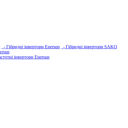
e
- Гібридні інвертори Enersun
- Гібридні інвертори SAKO
ersun
стотні інвертори Enersun