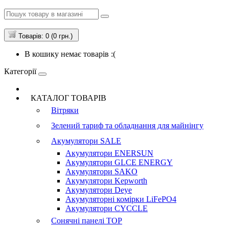
Товарів: 0 (0 грн.)
В кошику немає товарів :(
Категорії
КАТАЛОГ ТОВАРІВ
Вітряки
Зелений тариф та обладнання для майнінгу
Акумулятори
SALE
Акумулятори ENERSUN
Акумулятори GLCE ENERGY
Акумулятори SAKO
Акумулятори Kepworth
Акумулятори Deye
Акумуляторні комірки LiFePO4
Акумулятори CYCCLE
Сонячні панелі
TOP