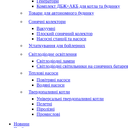
Генератори
Комплект ДБЖ+АКБ для котла та будинку
Товари для автономного будинку
Сонячні колектори
Вакуумні
Плоский сонячний колектор
Насосні станції та насоси
Устаткування для бойлерних
Світлодіодне освітлення
Світлодіодні лампи
Світлодіодні світильники на сонячних батаре
Теплові насоси
Повітряні насоси
Водяні насоси
Твердопаливні котли
Універсальні твердопаливні котли
Пелетні
Піролізні
Промислові
Новини