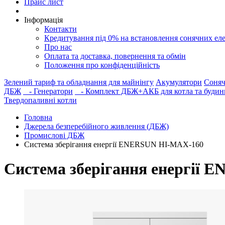
Прайс лист
Інформація
Контакти
Кредитування під 0% на встановлення сонячних ел
Про нас
Оплата та доставка, повернення та обмін
Положення про конфіденційність
Зелений тариф та обладнання для майнінгу
Акумулятори
Соняч
ДБЖ
- Генератори
- Комплект ДБЖ+АКБ для котла та будин
Твердопаливні котли
Головна
Джерела безперебійного живлення (ДБЖ)
Промислові ДБЖ
Система зберігання енергії ENERSUN HI-MAX-160
Система зберігання енергії