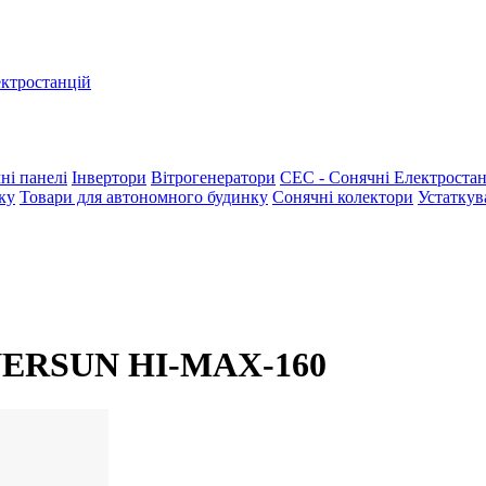
ектростанцій
ні панелі
Інвертори
Вітрогенератори
СЕС - Сонячні Електростан
ку
Товари для автономного будинку
Сонячні колектори
Устаткув
 ENERSUN HI-MAX-160