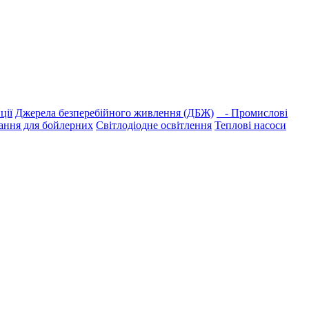
ції
Джерела безперебійного живлення (ДБЖ)
- Промислові
ання для бойлерних
Світлодіодне освітлення
Теплові насоси