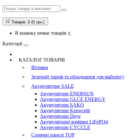
Товарів: 0 (0 грн.)
В кошику немає товарів :(
Категорії
КАТАЛОГ ТОВАРІВ
Вітряки
Зелений тариф та обладнання для майнінгу
Акумулятори
SALE
Акумулятори ENERSUN
Акумулятори GLCE ENERGY
Акумулятори SAKO
Акумулятори Kepworth
Акумулятори Deye
Акумуляторні комірки LiFePO4
Акумулятори CYCCLE
Сонячні панелі
TOP