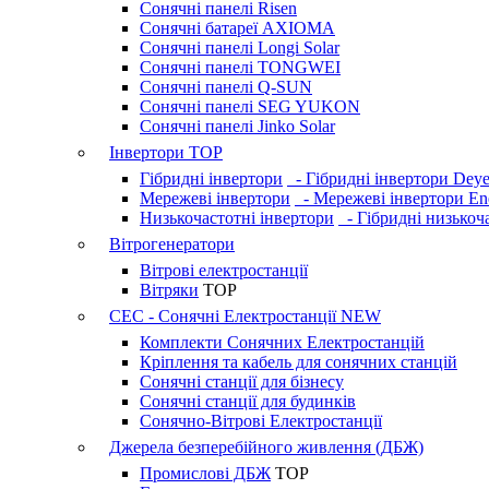
Сонячні панелі Risen
Сонячні батареї AXIOMA
Сонячні панелі Longi Solar
Сонячні панелі TONGWEI
Сонячні панелі Q-SUN
Сонячні панелі SEG YUKON
Сонячні панелі Jinko Solar
Інвертори
TOP
Гібридні інвертори
- Гібридні інвертори Dey
Мережеві інвертори
- Мережеві інвертори En
Низькочастотні інвертори
- Гібридні низькоча
Вітрогенератори
Вітрові електростанції
Вітряки
TOP
СЕС - Сонячні Електростанції
NEW
Комплекти Сонячних Електростанцій
Кріплення та кабель для сонячних станцій
Сонячні станції для бізнесу
Сонячні станції для будинків
Сонячно-Вітрові Електростанції
Джерела безперебійного живлення (ДБЖ)
Промислові ДБЖ
TOP