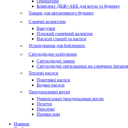
Генератори
Комплект ДБЖ+АКБ для котла та будинку
Товари для автономного будинку
Сонячні колектори
Вакуумні
Плоский сонячний колектор
Насосні станції та насоси
Устаткування для бойлерних
Світлодіодне освітлення
Світлодіодні лампи
Світлодіодні світильники на сонячних батаре
Теплові насоси
Повітряні насоси
Водяні насоси
Твердопаливні котли
Універсальні твердопаливні котли
Пелетні
Піролізні
Промислові
Новини