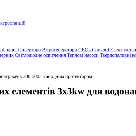
ектростанцій
ні панелі
Інвертори
Вітрогенератори
СЕС - Сонячні Електростан
лерних
Світлодіодне освітлення
Теплові насоси
Твердопаливні к
нагрівачів 300-500л з анодним протектором
х елементів 3х3kw для водонаг