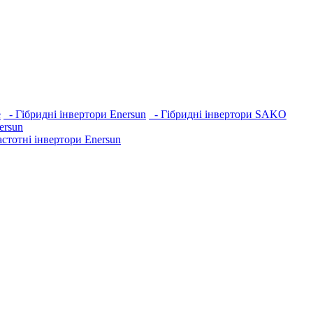
e
- Гібридні інвертори Enersun
- Гібридні інвертори SAKO
ersun
стотні інвертори Enersun