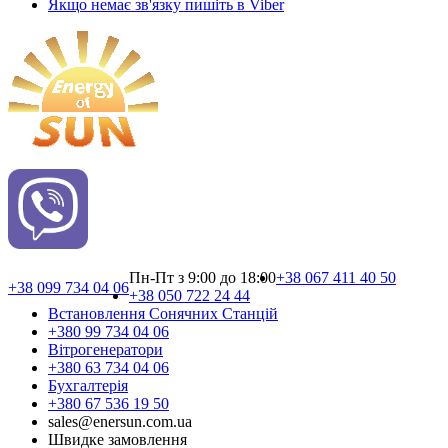
Якщо немає зв'язку пишіть в Viber
Пн-Пт з 9:00 до 18:00
+38 067 411 40 50
+38 099 734 04 06
+38 050 722 24 44
Встановлення Сонячних Cтанцій
+380 99 734 04 06
Вітрогенератори
+380 63 734 04 06
Бухгалтерія
+380 67 536 19 50
sales@enersun.com.ua
Швидке замовлення