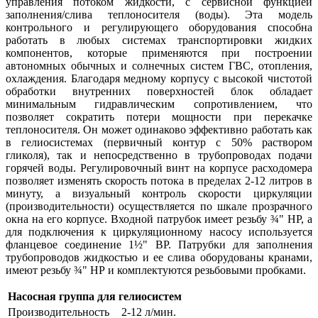
управления потоком жидкости, с сервисной функцией
заполнения/слива теплоносителя (воды). Эта модель
контрольного и регулирующего оборудования способна
работать в любых системах транспортировки жидких
компонентов, которые применяются при построении
автономных обычных и солнечных систем ГВС, отопления,
охлаждения. Благодаря медному корпусу с высокой чистотой
обработки внутренних поверхностей блок обладает
минимальным гидравлическим сопротивлением, что
позволяет сократить потери мощности при перекачке
теплоносителя. Он может одинаково эффективно работать как
в гелиосистемах (первичный контур с 50% раствором
гликоля), так и непосредственно в трубопроводах подачи
горячей воды. Регулировочный винт на корпусе расходомера
позволяет изменять скорость потока в пределах 2-12 литров в
минуту, а визуальный контроль скорости циркуляции
(производительности) осуществляется по шкале прозрачного
окна на его корпусе. Входной патрубок имеет резьбу ¾" НР, а
для подключения к циркуляционному насосу используется
фланцевое соединение 1½" ВР. Патрубки для заполнения
трубопроводов жидкостью и ее слива оборудованы кранами,
имеют резьбу ¾" НР и комплектуются резьбовыми пробками.
Насосная группа для гелиосистем
Производительность
2-12 л/мин.