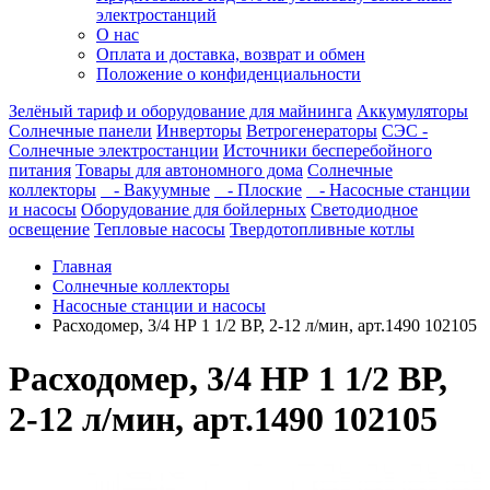
электростанций
О нас
Оплата и доставка, возврат и обмен
Положение о конфиденциальности
Зелёный тариф и оборудование для майнинга
Аккумуляторы
Солнечные панели
Инверторы
Ветрогенераторы
СЭС -
Солнечные электростанции
Источники бесперебойного
питания
Товары для автономного дома
Солнечные
коллекторы
- Вакуумные
- Плоские
- Насосные станции
и насосы
Оборудование для бойлерных
Светодиодное
освещение
Тепловые насосы
Твердотопливные котлы
Главная
Солнечные коллекторы
Насосные станции и насосы
Расходомер, 3/4 НР 1 1/2 ВР, 2-12 л/мин, арт.1490 102105
Расходомер, 3/4 НР 1 1/2 ВР,
2-12 л/мин, арт.1490 102105