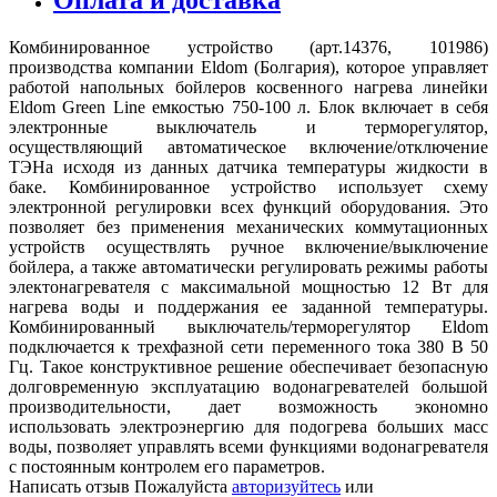
Комбинированное устройство (арт.14376, 101986)
производства компании Eldom (Болгария), которое управляет
работой напольных бойлеров косвенного нагрева линейки
Eldom Green Line емкостью 750-100 л. Блок включает в себя
электронные выключатель и терморегулятор,
осуществляющий автоматическое включение/отключение
ТЭНа исходя из данных датчика температуры жидкости в
баке. Комбинированное устройство использует схему
электронной регулировки всех функций оборудования. Это
позволяет без применения механических коммутационных
устройств осуществлять ручное включение/выключение
бойлера, а также автоматически регулировать режимы работы
электонагревателя с максимальной мощностью 12 Вт для
нагрева воды и поддержания ее заданной температуры.
Комбинированный выключатель/терморегулятор Eldom
подключается к трехфазной сети переменного тока 380 В 50
Гц. Такое конструктивное решение обеспечивает безопасную
долговременную эксплуатацию водонагревателей большой
производительности, дает возможность экономно
использовать электроэнергию для подогрева больших масс
воды, позволяет управлять всеми функциями водонагревателя
с постоянным контролем его параметров.
Написать отзыв
Пожалуйста
авторизуйтесь
или