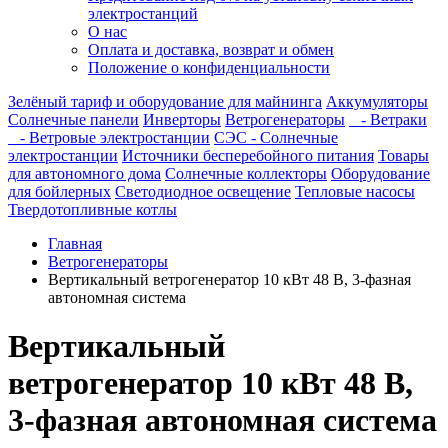
электростанций
О нас
Оплата и доставка, возврат и обмен
Положение о конфиденциальности
Зелёный тариф и оборудование для майнинга
Аккумуляторы
Солнечные панели
Инверторы
Ветрогенераторы
- Ветраки
- Ветровые электростанции
СЭС - Солнечные
электростанции
Источники бесперебойного питания
Товары
для автономного дома
Солнечные коллекторы
Оборудование
для бойлерных
Светодиодное освещение
Тепловые насосы
Твердотопливные котлы
Главная
Ветрогенераторы
Вертикальный ветрогенератор 10 кВт 48 В, 3-фазная
автономная система
Вертикальный
ветрогенератор 10 кВт 48 В,
3-фазная автономная система