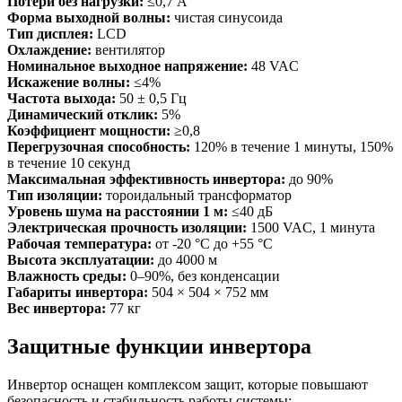
Потери без нагрузки:
≤0,7 А
Форма выходной волны:
чистая синусоида
Тип дисплея:
LCD
Охлаждение:
вентилятор
Номинальное выходное напряжение:
48 VAC
Искажение волны:
≤4%
Частота выхода:
50 ± 0,5 Гц
Динамический отклик:
5%
Коэффициент мощности:
≥0,8
Перегрузочная способность:
120% в течение 1 минуты, 150%
в течение 10 секунд
Максимальная эффективность инвертора:
до 90%
Тип изоляции:
тороидальный трансформатор
Уровень шума на расстоянии 1 м:
≤40 дБ
Электрическая прочность изоляции:
1500 VAC, 1 минута
Рабочая температура:
от -20 °C до +55 °C
Высота эксплуатации:
до 4000 м
Влажность среды:
0–90%, без конденсации
Габариты инвертора:
504 × 504 × 752 мм
Вес инвертора:
77 кг
Защитные функции инвертора
Инвертор оснащен комплексом защит, которые повышают
безопасность и стабильность работы системы: