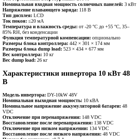
Номинальная входная мощность солнечных панелей:
3 кВт
Напряжение плавающего заряда:
118 В
Тип дисплея:
LCD
Ток покоя:
≤20 мА
Температура и влажность среды:
от -20 °C до +55 °C, 35–
85% RH, без конденсации
Функция температурной компенсации:
опционально
Размеры блока контроллера:
442 × 301 × 174 мм
Размеры блока dump load:
523 × 434 × 677 мм
Вес контроллера:
10 кг
Вес dump load:
26 кг
Характеристики инвертора 10 кВт 48
В
Модель инвертора:
DY-10kW 48V
Номинальная выходная мощность:
10 кВА
Номинальное напряжение аккумуляторной батареи:
48
VDC
Отключение при перенапряжении:
148 VDC
Восстановление после перенапряжения:
138 VDC
Отключение при низком напряжении:
134 VDC
Восстановление после низкого напряжения:
48 VDC