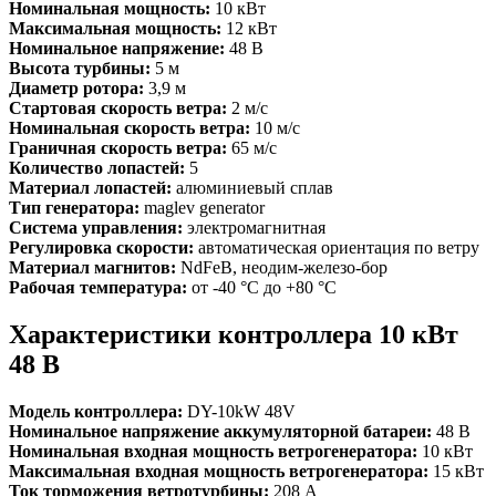
Номинальная мощность:
10 кВт
Максимальная мощность:
12 кВт
Номинальное напряжение:
48 В
Высота турбины:
5 м
Диаметр ротора:
3,9 м
Стартовая скорость ветра:
2 м/с
Номинальная скорость ветра:
10 м/с
Граничная скорость ветра:
65 м/с
Количество лопастей:
5
Материал лопастей:
алюминиевый сплав
Тип генератора:
maglev generator
Система управления:
электромагнитная
Регулировка скорости:
автоматическая ориентация по ветру
Материал магнитов:
NdFeB, неодим-железо-бор
Рабочая температура:
от -40 °C до +80 °C
Характеристики контроллера 10 кВт
48 В
Модель контроллера:
DY-10kW 48V
Номинальное напряжение аккумуляторной батареи:
48 В
Номинальная входная мощность ветрогенератора:
10 кВт
Максимальная входная мощность ветрогенератора:
15 кВт
Ток торможения ветротурбины:
208 А