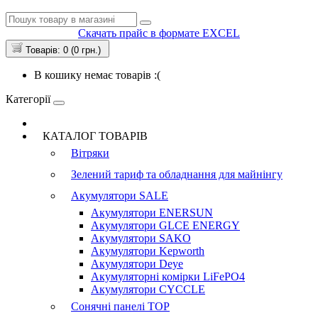
Скачать прайс в формате EXCEL
Товарів: 0 (0 грн.)
В кошику немає товарів :(
Категорії
КАТАЛОГ ТОВАРІВ
Вітряки
Зелений тариф та обладнання для майнінгу
Акумулятори
SALE
Акумулятори ENERSUN
Акумулятори GLCE ENERGY
Акумулятори SAKO
Акумулятори Kepworth
Акумулятори Deye
Акумуляторні комірки LiFePO4
Акумулятори CYCCLE
Сонячні панелі
TOP