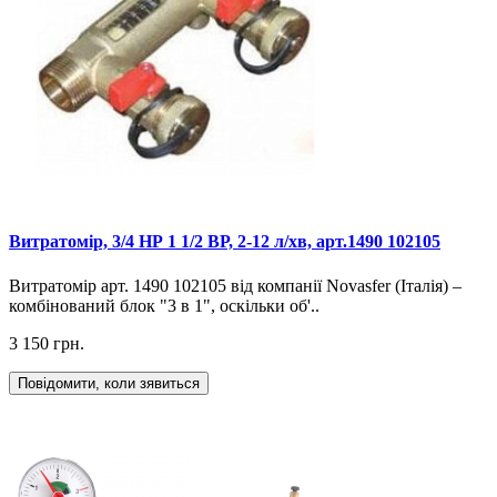
Витратомір, 3/4 НР 1 1/2 ВР, 2-12 л/хв, арт.1490 102105
Витратомір арт. 1490 102105 від компанії Novasfer (Італія) –
комбінований блок "3 в 1", оскільки об'..
3 150 грн.
Повідомити, коли зявиться