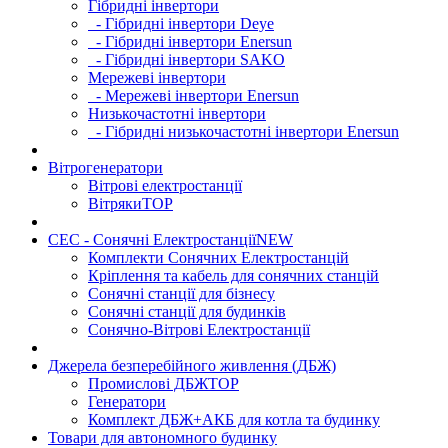
Гібридні інвертори
- Гібридні інвертори Deye
- Гібридні інвертори Enersun
- Гібридні інвертори SAKO
Мережеві інвертори
- Мережеві інвертори Enersun
Низькочастотні інвертори
- Гібридні низькочастотні інвертори Enersun
Вітрогенератори
Вітрові електростанції
Вітряки
TOP
СЕС - Сонячні Електростанції
NEW
Комплекти Сонячних Електростанцій
Кріплення та кабель для сонячних станцій
Сонячні станції для бізнесу
Сонячні станції для будинків
Сонячно-Вітрові Електростанції
Джерела безперебійного живлення (ДБЖ)
Промислові ДБЖ
TOP
Генератори
Комплект ДБЖ+АКБ для котла та будинку
Товари для автономного будинку