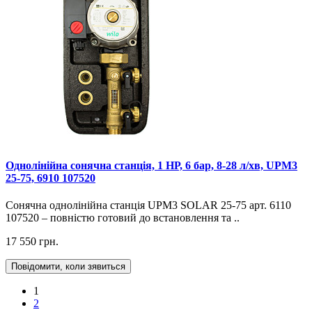
Однолінійна сонячна станція, 1 НР, 6 бар, 8-28 л/хв, UPM3
25-75, 6910 107520
Сонячна однолінійна станція UPM3 SOLAR 25-75 арт. 6110
107520 – повністю готовий до встановлення та ..
17 550 грн.
Повідомити, коли зявиться
1
2