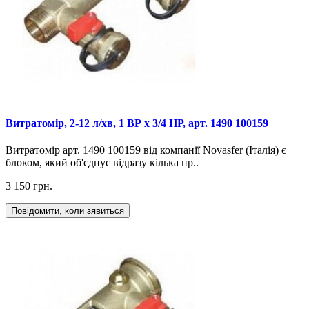
Витратомір, 2-12 л/хв, 1 ВР х 3/4 НР, арт. 1490 100159
Витратомір арт. 1490 100159 від компанії Novasfer (Італія) є
блоком, який об'єднує відразу кілька пр..
3 150 грн.
Повідомити, коли зявиться