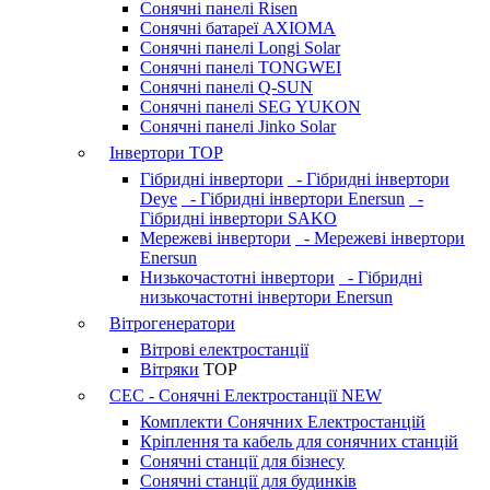
Сонячні панелі Risen
Сонячні батареї AXIOMA
Сонячні панелі Longi Solar
Сонячні панелі TONGWEI
Сонячні панелі Q-SUN
Сонячні панелі SEG YUKON
Сонячні панелі Jinko Solar
Інвертори
TOP
Гібридні інвертори
- Гібридні інвертори
Deye
- Гібридні інвертори Enersun
-
Гібридні інвертори SAKO
Мережеві інвертори
- Мережеві інвертори
Enersun
Низькочастотні інвертори
- Гібридні
низькочастотні інвертори Enersun
Вітрогенератори
Вітрові електростанції
Вітряки
TOP
СЕС - Сонячні Електростанції
NEW
Комплекти Сонячних Електростанцій
Кріплення та кабель для сонячних станцій
Сонячні станції для бізнесу
Сонячні станції для будинків