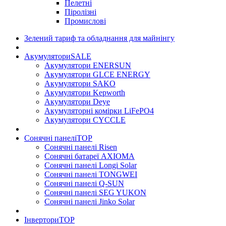
Пелетні
Піролізні
Промислові
Зелений тариф та обладнання для майнінгу
Акумулятори
SALE
Акумулятори ENERSUN
Акумулятори GLCE ENERGY
Акумулятори SAKO
Акумулятори Kepworth
Акумулятори Deye
Акумуляторні комірки LiFePO4
Акумулятори CYCCLE
Сонячні панелі
TOP
Сонячні панелі Risen
Сонячні батареї AXIOMA
Сонячні панелі Longi Solar
Сонячні панелі TONGWEI
Сонячні панелі Q-SUN
Сонячні панелі SEG YUKON
Сонячні панелі Jinko Solar
Інвертори
TOP