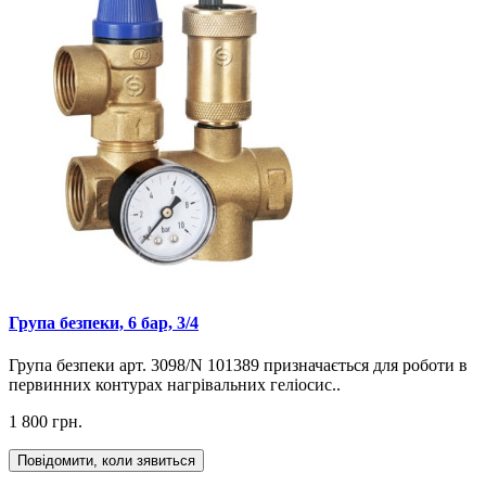
Група безпеки, 6 бар, 3/4
Група безпеки арт. 3098/N 101389 призначається для роботи в
первинних контурах нагрівальних геліосис..
1 800 грн.
Повідомити, коли зявиться