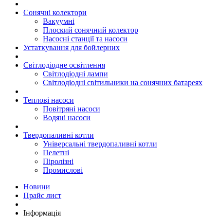
Сонячні колектори
Вакуумні
Плоский сонячний колектор
Насосні станції та насоси
Устаткування для бойлерних
Світлодіодне освітлення
Світлодіодні лампи
Світлодіодні світильники на сонячних батареях
Теплові насоси
Повітряні насоси
Водяні насоси
Твердопаливні котли
Універсальні твердопаливні котли
Пелетні
Піролізні
Промислові
Новини
Прайс лист
Інформація