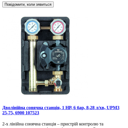
Повідомити, коли зявиться
Дволінійна сонячна станція, 1 НР, 6 бар, 8-28 л/хв, UPM3
25-75, 6900 107523
2-х лінійна сонячна станція – пристрій контролю та