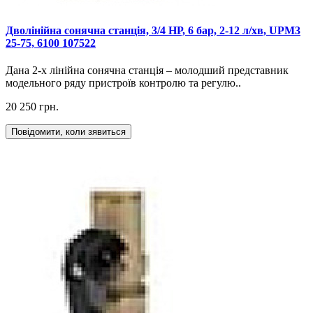
Дволінійна сонячна станція, 3/4 НР, 6 бар, 2-12 л/хв, UPM3
25-75, 6100 107522
Дана 2-х лінійна сонячна станція – молодший представник
модельного ряду пристроїв контролю та регулю..
20 250 грн.
Повідомити, коли зявиться