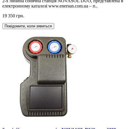
2-х лінійна сонячна станція NOVASOL DUO, представлена в
електронному каталозі www.enersun.com.ua – п..
19 350 грн.
Повідомити, коли зявиться