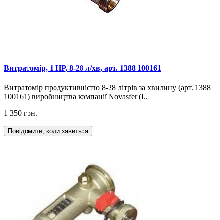
Витратомір, 1 НР, 8-28 л/хв, арт. 1388 100161
Витратомір продуктивністю 8-28 літрів за хвилину (арт. 1388
100161) виробництва компанії Novasfer (І..
1 350 грн.
Повідомити, коли зявиться