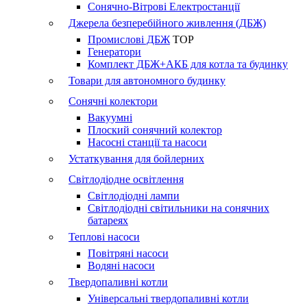
Сонячно-Вітрові Електростанції
Джерела безперебійного живлення (ДБЖ)
Промислові ДБЖ
TOP
Генератори
Комплект ДБЖ+АКБ для котла та будинку
Товари для автономного будинку
Сонячні колектори
Вакуумні
Плоский сонячний колектор
Насосні станції та насоси
Устаткування для бойлерних
Світлодіодне освітлення
Світлодіодні лампи
Світлодіодні світильники на сонячних
батареях
Теплові насоси
Повітряні насоси
Водяні насоси
Твердопаливні котли
Універсальні твердопаливні котли