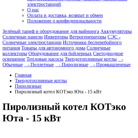
электростанций
О нас
Оплата и доставка, возврат и обмен
Положение о конфиденциальности
Зелёный тариф и оборудование для майнинга
Аккумуляторы
Солнечные панели
Инверторы
Ветрогенераторы
СЭС -
Солнечные электростанции
Источники бесперебойного
питания
Товары для автономного дома
Солнечные
коллекторы
Оборудование для бойлерных
Светодиодное
освещение
Тепловые насосы
Твердотопливные котлы
-
Обычные
- Пеллетные
- Пиролизные
- Промышленные
Главная
Твердотопливные котлы
Пиролизные
Пиролизный котел КОТэко Юта - 15 кВт
Пиролизный котел КОТэко
Юта - 15 кВт