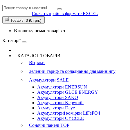
Скачать прайс в формате EXCEL
Товарів: 0 (0 грн.)
В кошику немає товарів :(
Категорії
КАТАЛОГ ТОВАРІВ
Вітряки
Зелений тариф та обладнання для майнінгу
Акумулятори
SALE
Акумулятори ENERSUN
Акумулятори GLCE ENERGY
Акумулятори SAKO
Акумулятори Kepworth
Акумулятори Deye
Акумуляторні комірки LiFePO4
Акумулятори CYCCLE
Сонячні панелі
TOP