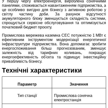
У першу чергу електроенергія, вироблена сонячними
панелями, споживається навантаженням підприємства, а
це особливо вигідно для бізнесу з активною роботою у
світлу частину доби. За рахунок відсутності
акумуляторного блоку зменшується складність системи,
спрощується сервісне обслуговування та оптимізується
початковий бюджет проєкту.
Промислова мережева наземна СЕС потужністю 1 МВт є
ефективним інструментом модернізації енергетичної
інфраструктури підприємства. Вона допомагає зробити
енергоспоживання більш прогнозованим, зменшує
залежність від тарифних коливань, покращує
енергоефективність об'єкта та підвищує інвестиційну
привабливість бізнесу.
Технічні характеристики
Параметр
Значення
Тип станції
Промислова сонячна
електростанція