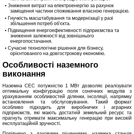
• Зниження витрат на електроенергію за рахунок
заміщення частини споживання власною генерацією.
• Гнучкість масштабування та модернізації у разі
збільшення потреб об'єкта.
• Підвищення енергоефективності підприємства та
зниження залежності від зовнішнього
енергопостачання.
• Сучасне технологічне рішення для бізнесу,
орієнтованого на довгострокову економію.
Особливості наземного
виконання
Наземна СЕС потужністю 1 МВт дозволяє реалізувати
оптимальну конфігурацію поля сонячних модулів з
урахуванням особливостей ділянки, інсоляції, напрямку
встановлення та обслуговування. Такий формат
особливо підходить для виробничих і аграрних
підприємств, які мають достатній земельний ресурс та
прагнуть отримати максимальну генерацію при високій
експлуатаційній зручності.
Порівняно з даховими рішеннями, наземна станція