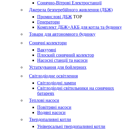
Сонячно-Вітрові Електростанції
Джерела безперебійного живлення (ДБЖ)
Промислові ДБЖ
TOP
Генератори
Комплект ДБЖ+АКБ для котла та будинку
Товари для автономного будинку
Сонячні колектори
Вакуумні
Плоский сонячний колектор
Насосні станції та насоси
Устаткування для бойлерних
Світлодіодне освітлення
Світлодіодні лампи
Світлодіодні світильники на сонячних
батареях
Теплові насоси
Повітряні насоси
Водяні насоси
Твердопаливні котли
Універсальні твердопаливні котли