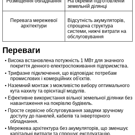
Розміщення обладнання
На окремій підготовленій
земельній ділянці
Перевага мережевої
Відсутність акумуляторів,
архітектури
спрощена структура
системи, нижчі витрати на
обслуговування
Переваги
• Висока встановлена потужність 1 МВт для значного
покриття денного електроспоживання підприємства.
• Трифазне підключення, що відповідає потребам
промислових і комерційних об'єктів.
• Наземний монтаж з можливістю вибору оптимального
кута нахилу та орієнтації модулів.
• Ефективне використання вільної земельної ділянки без
навантаження на покрівлю будівель.
• Просте сервісне обслуговування завдяки зручному
доступу до панелей, кабелів та інверторного
обладнання.
• Мережева архітектура без акумуляторів, що зменшує
капітальні витрати та спрощує експлуатацію.