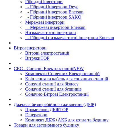
Гібридні інвертори
- Гібридні інвертори Deye
- Гібридні інвертори Enersun
- Гібридні інвертори SAKO
Мережеві інвертори
- Мережеві інвертори Enersun
Низькочастотні інвертори
- Гібридні низькочастотні інвертори Enersun
Вітрогенератори
Вітрові електростанції
Вітряки
TOP
СЕС - Сонячні Електростанції
NEW
Комплекти Сонячних Електростанцій
Кріплення та кабель для сонячних станцій
Сонячні станції для бізнесу
Сонячні станції для будинків
Сонячно-Вітрові Електростанції
Джерела безперебійного живлення (ДБЖ)
Промислові ДБЖ
TOP
Генератори
Комплект ДБЖ+АКБ для котла та будинку
Товари для автономного будинку