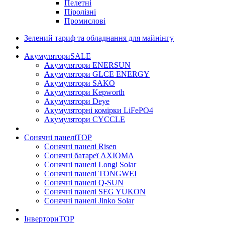
Пелетні
Піролізні
Промислові
Зелений тариф та обладнання для майнінгу
Акумулятори
SALE
Акумулятори ENERSUN
Акумулятори GLCE ENERGY
Акумулятори SAKO
Акумулятори Kepworth
Акумулятори Deye
Акумуляторні комірки LiFePO4
Акумулятори CYCCLE
Сонячні панелі
TOP
Сонячні панелі Risen
Сонячні батареї AXIOMA
Сонячні панелі Longi Solar
Сонячні панелі TONGWEI
Сонячні панелі Q-SUN
Сонячні панелі SEG YUKON
Сонячні панелі Jinko Solar
Інвертори
TOP