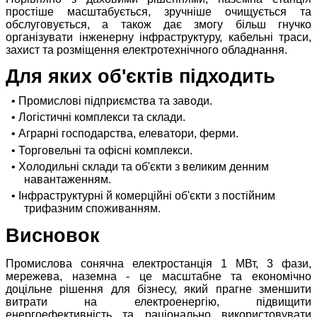
простіше масштабується, зручніше очищується та
обслуговується, а також дає змогу більш гнучко
організувати інженерну інфраструктуру, кабельні траси,
захист та розміщення електротехнічного обладнання.
Для яких об'єктів підходить
• Промислові підприємства та заводи.
• Логістичні комплекси та склади.
• Аграрні господарства, елеватори, ферми.
• Торговельні та офісні комплекси.
• Холодильні склади та об'єкти з великим денним
навантаженням.
• Інфраструктурні й комерційні об'єкти з постійним
трифазним споживанням.
Висновок
Промислова сонячна електростанція 1 МВт, 3 фази,
мережева, наземна - це масштабне та економічно
доцільне рішення для бізнесу, який прагне зменшити
витрати на електроенергію, підвищити
енергоефективність та раціонально використовувати