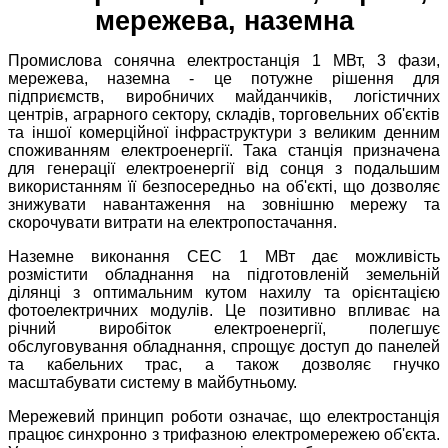
мережева, наземна
Промислова сонячна електростанція 1 МВт, 3 фази,
мережева, наземна - це потужне рішення для
підприємств, виробничих майданчиків, логістичних
центрів, аграрного сектору, складів, торговельних об'єктів
та іншої комерційної інфраструктури з великим денним
споживанням електроенергії. Така станція призначена
для генерації електроенергії від сонця з подальшим
використанням її безпосередньо на об'єкті, що дозволяє
знижувати навантаження на зовнішню мережу та
скорочувати витрати на електропостачання.
Наземне виконання СЕС 1 МВт дає можливість
розмістити обладнання на підготовленій земельній
ділянці з оптимальним кутом нахилу та орієнтацією
фотоелектричних модулів. Це позитивно впливає на
річний виробіток електроенергії, полегшує
обслуговування обладнання, спрощує доступ до панелей
та кабельних трас, а також дозволяє гнучко
масштабувати систему в майбутньому.
Мережевий принцип роботи означає, що електростанція
працює синхронно з трифазною електромережею об'єкта.