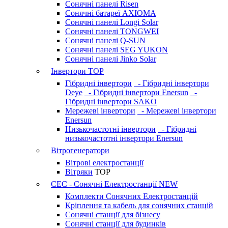
Сонячні панелі Risen
Сонячні батареї AXIOMA
Сонячні панелі Longi Solar
Сонячні панелі TONGWEI
Сонячні панелі Q-SUN
Сонячні панелі SEG YUKON
Сонячні панелі Jinko Solar
Інвертори
TOP
Гібридні інвертори
- Гібридні інвертори
Deye
- Гібридні інвертори Enersun
-
Гібридні інвертори SAKO
Мережеві інвертори
- Мережеві інвертори
Enersun
Низькочастотні інвертори
- Гібридні
низькочастотні інвертори Enersun
Вітрогенератори
Вітрові електростанції
Вітряки
TOP
СЕС - Сонячні Електростанції
NEW
Комплекти Сонячних Електростанцій
Кріплення та кабель для сонячних станцій
Сонячні станції для бізнесу
Сонячні станції для будинків