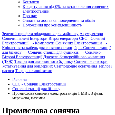
Контакти
Кредитування під 0% на встановлення сонячних
електростанцій
Про нас
Оплата та доставка, повернення та обмін
Положення про конфіденційність
Зелений тариф та обладнання для майнінгу
Акумулятори
Сонячні панелі
Інвертори
Вітрогенератори
СЕС - Сонячні
Електростанції
- Комплекти Сонячних Електростанцій
-
Кріплення та кабель для сонячних станцій
- Сонячні станції
для бізнесу
- Сонячні станції для будинків
- Сонячно-
Вітрові Електростанції
Джерела безперебійного живлення
(ДБЖ)
Товари для автономного будинку
Сонячні колектори
Устаткування для бойлерних
Світлодіодне освітлення
Теплові
насоси
Твердопаливні котли
Головна
СЕС - Сонячні Електростанції
Сонячні станції для бізнесу
Промислова сонячна електростанція 1 МВт, 3 фази,
мережева, наземна
Промислова сонячна