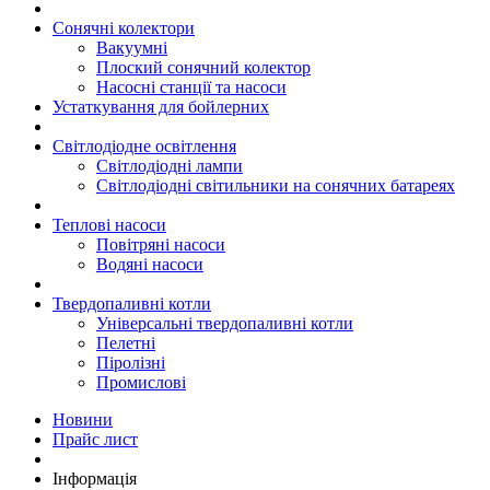
Сонячні колектори
Вакуумні
Плоский сонячний колектор
Насосні станції та насоси
Устаткування для бойлерних
Світлодіодне освітлення
Світлодіодні лампи
Світлодіодні світильники на сонячних батареях
Теплові насоси
Повітряні насоси
Водяні насоси
Твердопаливні котли
Універсальні твердопаливні котли
Пелетні
Піролізні
Промислові
Новини
Прайс лист
Інформація