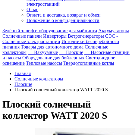
электростанций
О нас
Оплата и доставка, возврат и обмен
Положение о конфиденциальности
Зелёный тариф и оборудование для майнинга
Аккумуляторы
Солнечные панели
Инверторы
Ветрогенераторы
СЭС -
Солнечные электростанции
Источники бесперебойного
питания
Товары для автономного дома
Солнечные
коллекторы
- Вакуумные
- Плоские
- Насосные станции
и насосы
Оборудование для бойлерных
Светодиодное
освещение
Тепловые насосы
Твердотопливные котлы
Главная
Солнечные коллекторы
Плоские
Плоский солнечный коллектор WATT 2020 S
Плоский солнечный
коллектор WATT 2020 S