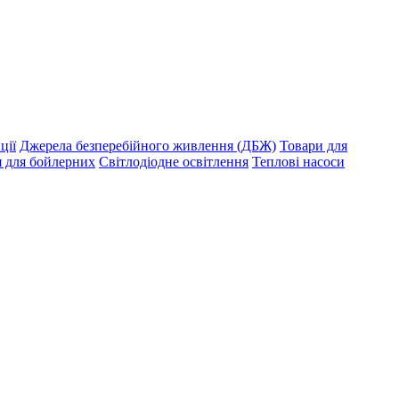
ції
Джерела безперебійного живлення (ДБЖ)
Товари для
я для бойлерних
Світлодіодне освітлення
Теплові насоси