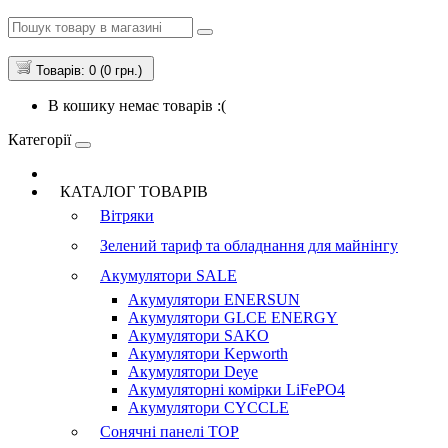
Товарів: 0 (0 грн.)
В кошику немає товарів :(
Категорії
КАТАЛОГ ТОВАРІВ
Вітряки
Зелений тариф та обладнання для майнінгу
Акумулятори
SALE
Акумулятори ENERSUN
Акумулятори GLCE ENERGY
Акумулятори SAKO
Акумулятори Kepworth
Акумулятори Deye
Акумуляторні комірки LiFePO4
Акумулятори CYCCLE
Сонячні панелі
TOP