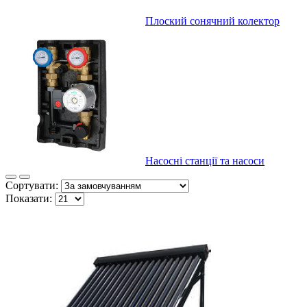
Плоский сонячний колектор
Насосні станції та насоси
Сортувати:
Показати: