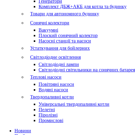
Генератори
Комплект ДБЖ+АКБ для котла та будинку
Товари для автономного будинку
Сонячні колектори
Вакуумні
Плоский сонячний колектор
Насосні станції та насоси
Устаткування для бойлерних
Світлодіодне освітлення
Світлодіодні лампи
Світлодіодні світильники на сонячних батаре
Теплові насоси
Повітряні насоси
Водяні насоси
Твердопаливні котли
Універсальні твердопаливні котли
Пелетні
Піролізні
Промислові
Новини