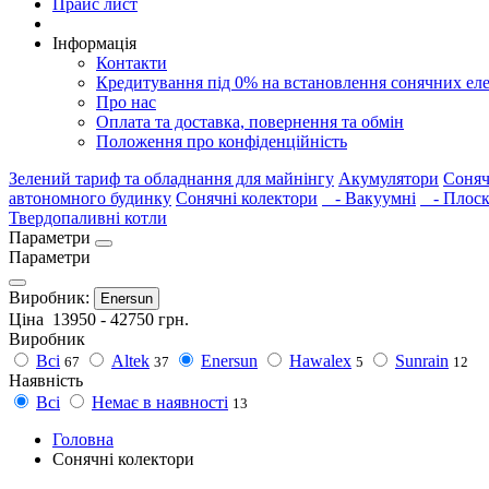
Прайс лист
Інформація
Контакти
Кредитування під 0% на встановлення сонячних ел
Про нас
Оплата та доставка, повернення та обмін
Положення про конфіденційність
Зелений тариф та обладнання для майнінгу
Акумулятори
Соняч
автономного будинку
Сонячні колектори
- Вакуумні
- Плоск
Твердопаливні котли
Параметри
Параметри
Виробник:
Enersun
Ціна
13950
-
42750
грн.
Виробник
Всі
Altek
Enersun
Hawalex
Sunrain
67
37
5
12
Наявність
Всі
Немає в наявності
13
Головна
Сонячні колектори