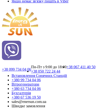
Якщо немає зв'язку пишіть в Viber
Пн-Пт з 9:00 до 18:00
+38 067 411 40 50
+38 099 734 04 06
+38 050 722 24 44
Встановлення Сонячних Cтанцій
+380 99 734 04 06
Вітрогенератори
+380 63 734 04 06
Бухгалтерія
+380 67 536 19 50
sales@enersun.com.ua
Швидке замовлення