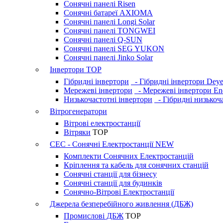
Сонячні панелі Risen
Сонячні батареї AXIOMA
Сонячні панелі Longi Solar
Сонячні панелі TONGWEI
Сонячні панелі Q-SUN
Сонячні панелі SEG YUKON
Сонячні панелі Jinko Solar
Інвертори
TOP
Гібридні інвертори
- Гібридні інвертори Dey
Мережеві інвертори
- Мережеві інвертори En
Низькочастотні інвертори
- Гібридні низькоча
Вітрогенератори
Вітрові електростанції
Вітряки
TOP
СЕС - Сонячні Електростанції
NEW
Комплекти Сонячних Електростанцій
Кріплення та кабель для сонячних станцій
Сонячні станції для бізнесу
Сонячні станції для будинків
Сонячно-Вітрові Електростанції
Джерела безперебійного живлення (ДБЖ)
Промислові ДБЖ
TOP