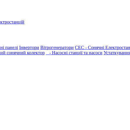
ектростанцій
ні панелі
Інвертори
Вітрогенератори
СЕС - Сонячні Електростан
ий сонячний колектор
- Насосні станції та насоси
Устаткуванн