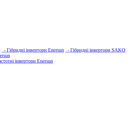
e
- Гібридні інвертори Enersun
- Гібридні інвертори SAKO
ersun
стотні інвертори Enersun