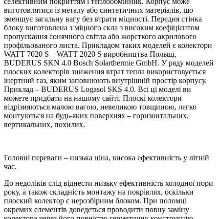
селективним покриттям і теплообмінник. Корпус може
виготовлятися із металу або синтетичних матеріалів, що
зменшує загальну вагу без втрати міцності. Передня стінка
блоку виготовлена з міцного скла з високим коефіцієнтом
пропускання сонячного світла або жорсткого акрилового
профільованого листа. Прикладом таких моделей є колектори
WATT 7020 S – WATT 2020 S виробництва Польщі,
BUDERUS SKN 4.0 Bosch Solarthermie GmbH. У ряду моделей
плоских колекторів зниження втрат тепла використовується
інертний газ, яким заповнюють внутрішній простір корпусу.
Приклад – BUDERUS Logasol SKS 4.0. Всі ці моделі ви
можете придбати на нашому сайті. Плоскі колектори
відрізняються малою вагою, невеликою товщиною, легко
монтуються на будь-яких поверхнях – горизонтальних,
вертикальних, похилих.
Головні переваги – низька ціна, висока ефективність у літній
час.
До недоліків слід віднести низьку ефективність холодної пори
року, а також складність монтажу на покрівлях, оскільки
плоский колектор є нерозбірним блоком. При поломці
окремих елементів доведеться проводити повну заміну
колектора через його повністю герметичну конструкцію.