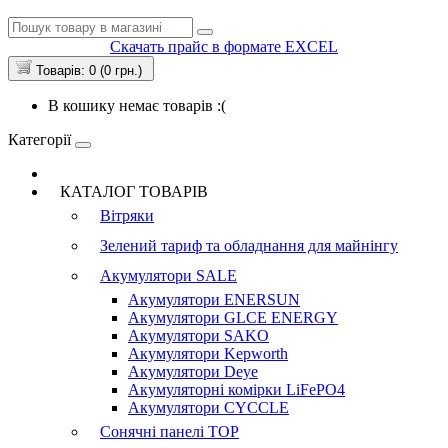
Скачать прайс в формате EXCEL
Товарів: 0 (0 грн.)
В кошику немає товарів :(
Категорії
КАТАЛОГ ТОВАРІВ
Вітряки
Зелений тариф та обладнання для майнінгу
Акумулятори
SALE
Акумулятори ENERSUN
Акумулятори GLCE ENERGY
Акумулятори SAKO
Акумулятори Kepworth
Акумулятори Deye
Акумуляторні комірки LiFePO4
Акумулятори CYCCLE
Сонячні панелі
TOP