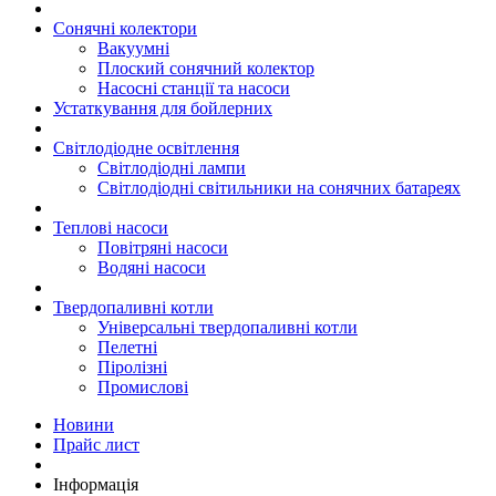
Сонячні колектори
Вакуумні
Плоский сонячний колектор
Насосні станції та насоси
Устаткування для бойлерних
Світлодіодне освітлення
Світлодіодні лампи
Світлодіодні світильники на сонячних батареях
Теплові насоси
Повітряні насоси
Водяні насоси
Твердопаливні котли
Універсальні твердопаливні котли
Пелетні
Піролізні
Промислові
Новини
Прайс лист
Інформація