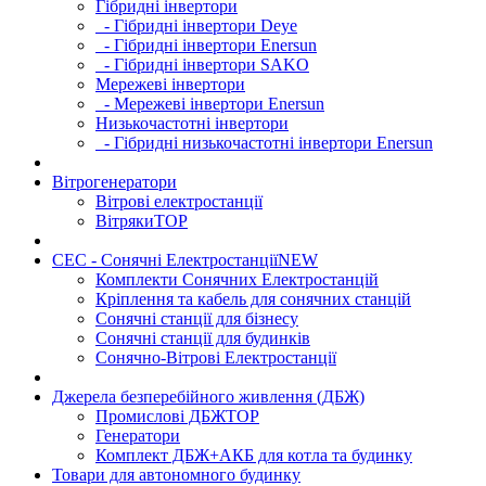
Гібридні інвертори
- Гібридні інвертори Deye
- Гібридні інвертори Enersun
- Гібридні інвертори SAKO
Мережеві інвертори
- Мережеві інвертори Enersun
Низькочастотні інвертори
- Гібридні низькочастотні інвертори Enersun
Вітрогенератори
Вітрові електростанції
Вітряки
TOP
СЕС - Сонячні Електростанції
NEW
Комплекти Сонячних Електростанцій
Кріплення та кабель для сонячних станцій
Сонячні станції для бізнесу
Сонячні станції для будинків
Сонячно-Вітрові Електростанції
Джерела безперебійного живлення (ДБЖ)
Промислові ДБЖ
TOP
Генератори
Комплект ДБЖ+АКБ для котла та будинку
Товари для автономного будинку