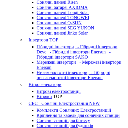
Сонячні панелі Risen
Сонячні батареї AXIOMA
Сонячні панелі Longi Solar
Сонячні панелі TONGWEI
Сонячні панелі Q-SUN
Сонячні панелі SEG YUKON
Сонячні панелі Jinko Solar
Інвертори
TOP
Гібридні інвертори
- Гібридні інвертори
Deye
- Гібридні інвертори Enersun
-
Гібридні інвертори SAKO
Мережеві інвертори
- Мережеві інвертори
Enersun
Низькочастотні інвертори
- Гібридні
низькочастотні інвертори Enersun
Вітрогенератори
Вітрові електростанції
Вітряки
TOP
СЕС - Сонячні Електростанції
NEW
Комплекти Сонячних Електростанцій
Кріплення та кабель для сонячних станцій
Сонячні станції для бізнесу
Сонячні станції для будинків