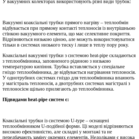
У вакуумних колекторах використовують різні види трубок:
Вакуумні коаксіальні трубки прямого нагріву – теплообмін
відбувається при прямому контакті теплоносія із внутрішньою
стінкою вакуумного елемента, що має селективне покриття.
Відрізняються низькою ціною, але можуть використовуватися
тільки в системах низького тиску і лише в теплу пору року.
Коаксіальні вакуумні трубки з системою heat-pipe складаються
з теплообмінника, заповненого рідиною з низькою
температурою кипіння. Трубка вставляється у спеціальне
гніздо теплообмінника, де відбувається нагрівання теплоносія.
У однотрубних системах гніздо для теплообмінника впаюють
у магістраль теплоносія, а двотрубних системах магістралі з
теплоносієм щільно прилягають до теплообмінника.
Підвидами heat-pipe систем є:
Коаксіальні трубки із системою U-type – оснащені
теплообмінником U-подібної форми. Ці моделі відрізняються
високою ефективністю, але складні у монтажі та не
передбачають заміну окремих елементів. Недоліками є висока