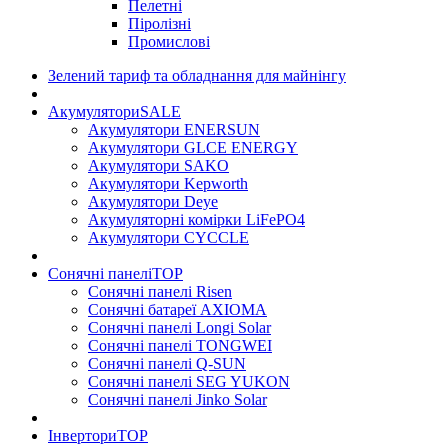
Пелетні
Піролізні
Промислові
Зелений тариф та обладнання для майнінгу
Акумулятори
SALE
Акумулятори ENERSUN
Акумулятори GLCE ENERGY
Акумулятори SAKO
Акумулятори Kepworth
Акумулятори Deye
Акумуляторні комірки LiFePO4
Акумулятори CYCCLE
Сонячні панелі
TOP
Сонячні панелі Risen
Сонячні батареї AXIOMA
Сонячні панелі Longi Solar
Сонячні панелі TONGWEI
Сонячні панелі Q-SUN
Сонячні панелі SEG YUKON
Сонячні панелі Jinko Solar
Інвертори
TOP