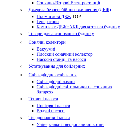
Сонячно-Вітрові Електростанції
Джерела безперебійного живлення (ДБЖ)
Промислові ДБЖ
TOP
Генератори
Комплект ДБЖ+АКБ для котла та будинку
Товари для автономного будинку
Сонячні колектори
Вакуумні
Плоский сонячний колектор
Насосні станції та насоси
Устаткування для бойлерних
Світлодіодне освітлення
Світлодіодні лампи
Світлодіодні світильники на сонячних
батареях
Теплові насоси
Повітряні насоси
Водяні насоси
Твердопаливні котли
Універсальні твердопаливні котли