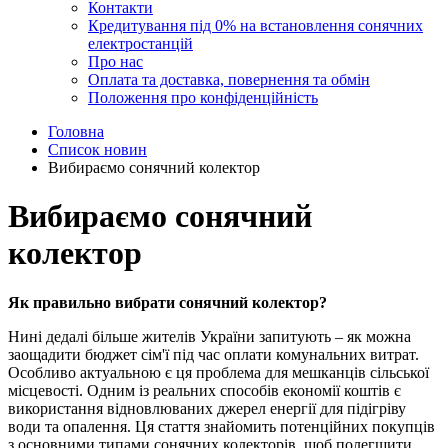
Контакти
Кредитування під 0% на встановлення сонячних
електростанцій
Про нас
Оплата та доставка, повернення та обмін
Положення про конфіденційність
Головна
Список новин
Вибираємо сонячний колектор
Вибираємо сонячний
колектор
Як правильно вибрати сонячний колектор?
Нині дедалі більше жителів України запитують – як можна
заощадити бюджет сім'ї під час оплати комунальних витрат.
Особливо актуальною є ця проблема для мешканців сільської
місцевості. Одним із реальних способів економії коштів є
використання відновлюваних джерел енергії для підігріву
води та опалення. Ця стаття знайомить потенційних покупців
з основними типами сонячних колекторів, щоб полегшити