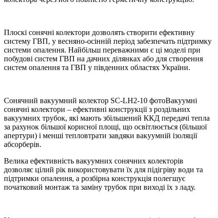
Плоскі сонячні колектори дозволять створити ефективну
систему ГВП, у весняно-осінній період забезпечать підтримку
системи опалення. Найбільш переважними є ці моделі при
побудові систем ГВП на дачних ділянках або для створення
систем опалення та ГВП у південних областях України.
Сонячний вакуумний колектор SC-LH2-10 фотоВакуумні
сонячні колектори – ефективні конструкції з роздільних
вакуумних трубок, які мають збільшений ККД передачі тепла
за рахунок більшої корисної площі, що освітлюється (більшої
апертури) і менші тепловтрати завдяки вакуумній ізоляції
абсорберів.
Велика ефективність вакуумних сонячних колекторів
дозволяє цілий рік використовувати їх для підігріву води та
підтримки опалення, а розбірна конструкція полегшує
початковий монтаж та заміну трубок при виході їх з ладу.