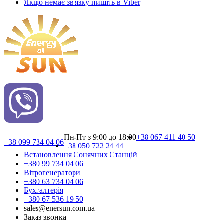
Якщо немає зв'язку пишіть в Viber
Пн-Пт з 9:00 до 18:00
+38 067 411 40 50
+38 099 734 04 06
+38 050 722 24 44
Встановлення Сонячних Cтанцій
+380 99 734 04 06
Вітрогенератори
+380 63 734 04 06
Бухгалтерія
+380 67 536 19 50
sales@enersun.com.ua
Заказ звонка