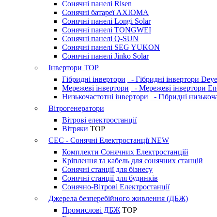
Сонячні панелі Risen
Сонячні батареї AXIOMA
Сонячні панелі Longi Solar
Сонячні панелі TONGWEI
Сонячні панелі Q-SUN
Сонячні панелі SEG YUKON
Сонячні панелі Jinko Solar
Інвертори
TOP
Гібридні інвертори
- Гібридні інвертори Dey
Мережеві інвертори
- Мережеві інвертори En
Низькочастотні інвертори
- Гібридні низькоча
Вітрогенератори
Вітрові електростанції
Вітряки
TOP
СЕС - Сонячні Електростанції
NEW
Комплекти Сонячних Електростанцій
Кріплення та кабель для сонячних станцій
Сонячні станції для бізнесу
Сонячні станції для будинків
Сонячно-Вітрові Електростанції
Джерела безперебійного живлення (ДБЖ)
Промислові ДБЖ
TOP