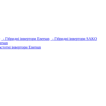
e
- Гібридні інвертори Enersun
- Гібридні інвертори SAKO
ersun
стотні інвертори Enersun