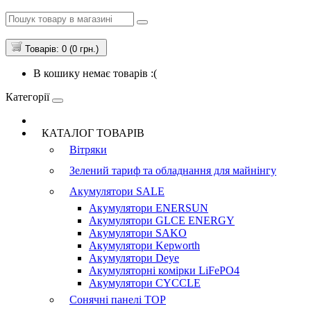
Товарів: 0 (0 грн.)
В кошику немає товарів :(
Категорії
КАТАЛОГ ТОВАРІВ
Вітряки
Зелений тариф та обладнання для майнінгу
Акумулятори
SALE
Акумулятори ENERSUN
Акумулятори GLCE ENERGY
Акумулятори SAKO
Акумулятори Kepworth
Акумулятори Deye
Акумуляторні комірки LiFePO4
Акумулятори CYCCLE
Сонячні панелі
TOP