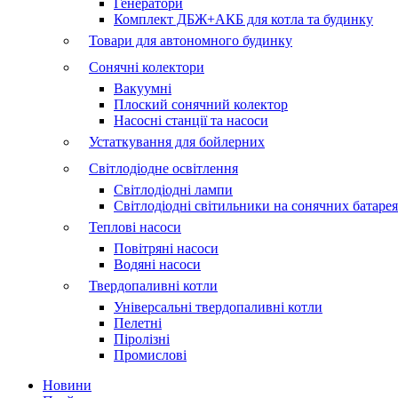
Генератори
Комплект ДБЖ+АКБ для котла та будинку
Товари для автономного будинку
Сонячні колектори
Вакуумні
Плоский сонячний колектор
Насосні станції та насоси
Устаткування для бойлерних
Світлодіодне освітлення
Світлодіодні лампи
Світлодіодні світильники на сонячних батаре
Теплові насоси
Повітряні насоси
Водяні насоси
Твердопаливні котли
Універсальні твердопаливні котли
Пелетні
Піролізні
Промислові
Новини