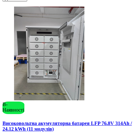
В-
Наявності
Високовольтна акумуляторна батарея LFP 76.8V 314Ah /
24.12 kWh (11 модулів)