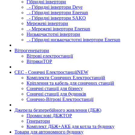
Гібридні інвертори
- Гібридні інвертори Deye
- Гібридні інвертори Enersun
- Гібридні інвертори SAKO
Мережеві інвертори
- Мережеві інвертори Enersun
Низькочастотні інвертори
- Гібридні низькочастотні інвертори Enersun
Вітрогенератори
Вітрові електростанції
Вітряки
TOP
СЕС - Сонячні Електростанції
NEW
Комплекти Сонячних Електростанцій
Кріплення та кабель для сонячних станцій
Сонячні станції для бізнесу
Сонячні станції для будинків
Сонячно-Вітрові Електростанції
Джерела безперебійного живлення (ДБЖ)
Промислові ДБЖ
TOP
Генератори
Комплект ДБЖ+АКБ для котла та будинку
Товари для автономного будинку