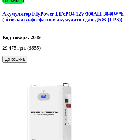
Наявності
Акумулятор FllyPower LiFePO4 12V/300AH, 3840W*h
(літій-залізо-фосфатний акумулятор для ДБЖ (UPS))
Код товара: 2049
29 475 грн. ($655)
До кошика