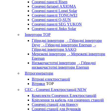
Сонячні панелі Risen
Сонячні батареї AXIOMA
Сонячні панелі Longi Solar
Сонячні панелі TONGWEI
Сонячні панелі Q-SUN
Сонячні панелі SEG YUKON
Сонячні панелі Jinko Solar
Інвертори
TOP
Гібридні інвертори
- Гібридні інвертори
Deye
- Гібридні інвертори Enersun
-
Гібридні інвертори SAKO
Мережеві інвертори
- Мережеві інвертори
Enersun
Низькочастотні інвертори
- Гібридні
низькочастотні інвертори Enersun
Вітрогенератори
Вітрові електростанції
Вітряки
TOP
СЕС - Сонячні Електростанції
NEW
Комплекти Сонячних Електростанцій
Кріплення та кабель для сонячних станцій
Сонячні станції для бізнесу
Сонячні станції для будинків