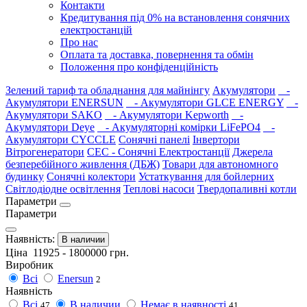
Контакти
Кредитування під 0% на встановлення сонячних
електростанцій
Про нас
Оплата та доставка, повернення та обмін
Положення про конфіденційність
Зелений тариф та обладнання для майнінгу
Акумулятори
-
Акумулятори ENERSUN
- Акумулятори GLCE ENERGY
-
Акумулятори SAKO
- Акумулятори Kepworth
-
Акумулятори Deye
- Акумуляторні комірки LiFePO4
-
Акумулятори CYCCLE
Сонячні панелі
Інвертори
Вітрогенератори
СЕС - Сонячні Електростанції
Джерела
безперебійного живлення (ДБЖ)
Товари для автономного
будинку
Сонячні колектори
Устаткування для бойлерних
Світлодіодне освітлення
Теплові насоси
Твердопаливні котли
Параметри
Параметри
Наявність:
В наличии
Ціна
11925
-
1800000
грн.
Виробник
Всі
Enersun
2
Наявність
Всі
В наличии
Немає в наявності
47
41