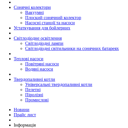
Сонячні колектори
Вакуумні
Плоский сонячний колектор
Насосні станції та насоси
Устаткування для бойлерних
Світлодіодне освітлення
Світлодіодні лампи
Світлодіодні світильники на сонячних батареях
Теплові насоси
Повітряні насоси
Водяні насоси
Твердопаливні котли
Універсальні твердопаливні котли
Пелетні
Піролізні
Промислові
Новини
Прайс лист
Інформація