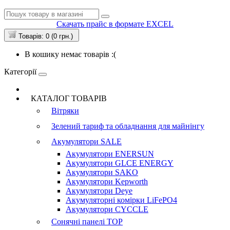
Скачать прайс в формате EXCEL
Товарів: 0 (0 грн.)
В кошику немає товарів :(
Категорії
КАТАЛОГ ТОВАРІВ
Вітряки
Зелений тариф та обладнання для майнінгу
Акумулятори
SALE
Акумулятори ENERSUN
Акумулятори GLCE ENERGY
Акумулятори SAKO
Акумулятори Kepworth
Акумулятори Deye
Акумуляторні комірки LiFePO4
Акумулятори CYCCLE
Сонячні панелі
TOP