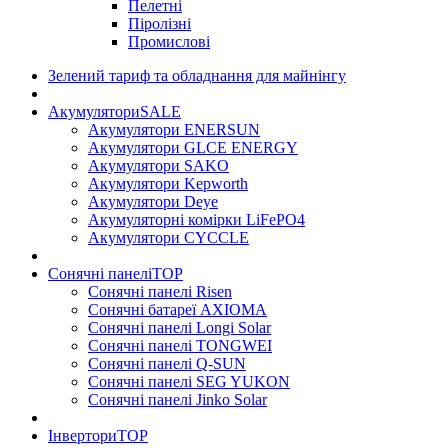
Пелетні
Піролізні
Промислові
Зелений тариф та обладнання для майнінгу
Акумулятори
SALE
Акумулятори ENERSUN
Акумулятори GLCE ENERGY
Акумулятори SAKO
Акумулятори Kepworth
Акумулятори Deye
Акумуляторні комірки LiFePO4
Акумулятори CYCCLE
Сонячні панелі
TOP
Сонячні панелі Risen
Сонячні батареї AXIOMA
Сонячні панелі Longi Solar
Сонячні панелі TONGWEI
Сонячні панелі Q-SUN
Сонячні панелі SEG YUKON
Сонячні панелі Jinko Solar
Інвертори
TOP