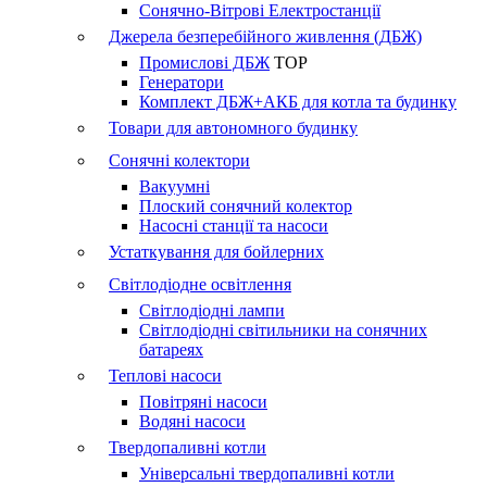
Сонячно-Вітрові Електростанції
Джерела безперебійного живлення (ДБЖ)
Промислові ДБЖ
TOP
Генератори
Комплект ДБЖ+АКБ для котла та будинку
Товари для автономного будинку
Сонячні колектори
Вакуумні
Плоский сонячний колектор
Насосні станції та насоси
Устаткування для бойлерних
Світлодіодне освітлення
Світлодіодні лампи
Світлодіодні світильники на сонячних
батареях
Теплові насоси
Повітряні насоси
Водяні насоси
Твердопаливні котли
Універсальні твердопаливні котли