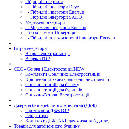
Гібридні інвертори
- Гібридні інвертори Deye
- Гібридні інвертори Enersun
- Гібридні інвертори SAKO
Мережеві інвертори
- Мережеві інвертори Enersun
Низькочастотні інвертори
- Гібридні низькочастотні інвертори Enersun
Вітрогенератори
Вітрові електростанції
Вітряки
TOP
СЕС - Сонячні Електростанції
NEW
Комплекти Сонячних Електростанцій
Кріплення та кабель для сонячних станцій
Сонячні станції для бізнесу
Сонячні станції для будинків
Сонячно-Вітрові Електростанції
Джерела безперебійного живлення (ДБЖ)
Промислові ДБЖ
TOP
Генератори
Комплект ДБЖ+АКБ для котла та будинку
Товари для автономного будинку