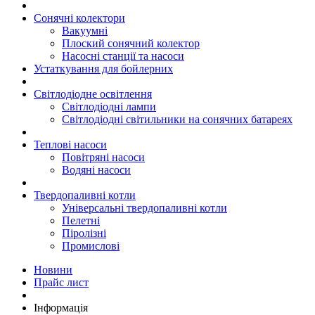
Сонячні колектори
Вакуумні
Плоский сонячний колектор
Насосні станції та насоси
Устаткування для бойлерних
Світлодіодне освітлення
Світлодіодні лампи
Світлодіодні світильники на сонячних батареях
Теплові насоси
Повітряні насоси
Водяні насоси
Твердопаливні котли
Універсальні твердопаливні котли
Пелетні
Піролізні
Промислові
Новини
Прайс лист
Інформація