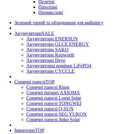
Пелетні
Піролізні
Промислові
Зелений тариф та обладнання для майнінгу
Акумулятори
SALE
Акумулятори ENERSUN
Акумулятори GLCE ENERGY
Акумулятори SAKO
Акумулятори Kepworth
Акумулятори Deye
Акумуляторні комірки LiFePO4
Акумулятори CYCCLE
Сонячні панелі
TOP
Сонячні панелі Risen
Сонячні батареї AXIOMA
Сонячні панелі Longi Solar
Сонячні панелі TONGWEI
Сонячні панелі Q-SUN
Сонячні панелі SEG YUKON
Сонячні панелі Jinko Solar
Інвертори
TOP