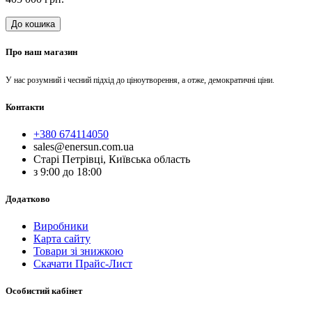
До кошика
Про наш магазин
У нас розумний і чесний підхід до ціноутворення, а отже, демократичні ціни.
Контакти
+380 674114050
sales@enersun.com.ua
Старі Петрівці, Київська область
з 9:00 до 18:00
Додатково
Виробники
Карта сайту
Товари зі знижкою
Скачати Прайс-Лист
Особистий кабінет