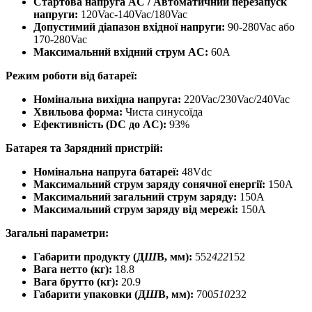
Стартова напруга AC / Автоматичний перезапуск
напруги:
120Vac-140Vac/180Vac
Допустимий діапазон вхідної напруги:
90-280Vac або
170-280Vac
Максимальний вхідний струм AC:
60A
Режим роботи від батареї:
Номінальна вихідна напруга:
220Vac/230Vac/240Vac
Хвильова форма:
Чиста синусоїда
Ефективність (DC до AC):
93%
Батарея та Зарядний пристрій:
Номінальна напруга батареї:
48Vdc
Максимальний струм заряду сонячної енергії:
150A
Максимальний загальний струм заряду:
150A
Максимальний струм заряду від мережі:
150A
Загальні параметри:
Габарити продукту (Д
Ш
В, мм):
552
422
152
Вага нетто (кг):
18.8
Вага брутто (кг):
20.9
Габарити упаковки (Д
Ш
В, мм):
700
510
232