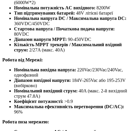
(6000W*2)
Номінальна потужність AC вихідного:
8200W
Тип підтримуваних батарей:
48V літієві батареї
Номінальна напруга DC / Максимальна напруга DC:
360VDC/450VDC
Стартова напруга / Початкова подача напруги:
80VDC
Діапазон напруги MPPT:
90-450VDC
Кількість MPPT трекерів / Максимальний вхідний
струм:
2/27A (макс. 40A)
Робота від Мережі:
Номінальна вихідна напруга:
220Vac/230Vac/240Vac,
однофазний
Діапазон вихідної напруги:
184V-265Vac або 195-253V
(вибірково)
Номінальний вихідний струм:
40A (макс. 2-й вихідний
струм 47.8A)
Коефіцієнт потужності:
>0.9
Максимальна ефективність перетворення (DC/AC):
96%
Робота поза мережею: