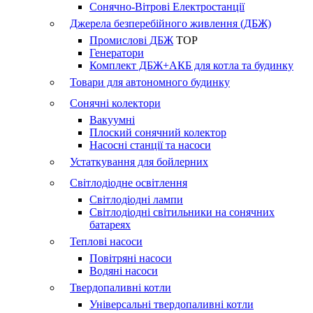
Сонячно-Вітрові Електростанції
Джерела безперебійного живлення (ДБЖ)
Промислові ДБЖ
TOP
Генератори
Комплект ДБЖ+АКБ для котла та будинку
Товари для автономного будинку
Сонячні колектори
Вакуумні
Плоский сонячний колектор
Насосні станції та насоси
Устаткування для бойлерних
Світлодіодне освітлення
Світлодіодні лампи
Світлодіодні світильники на сонячних
батареях
Теплові насоси
Повітряні насоси
Водяні насоси
Твердопаливні котли
Універсальні твердопаливні котли