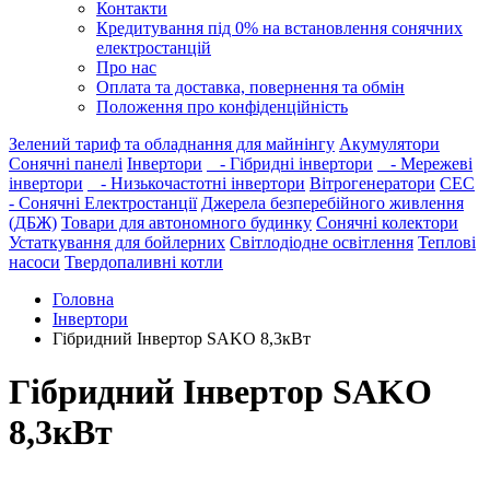
Контакти
Кредитування під 0% на встановлення сонячних
електростанцій
Про нас
Оплата та доставка, повернення та обмін
Положення про конфіденційність
Зелений тариф та обладнання для майнінгу
Акумулятори
Сонячні панелі
Інвертори
- Гібридні інвертори
- Мережеві
інвертори
- Низькочастотні інвертори
Вітрогенератори
СЕС
- Сонячні Електростанції
Джерела безперебійного живлення
(ДБЖ)
Товари для автономного будинку
Сонячні колектори
Устаткування для бойлерних
Світлодіодне освітлення
Теплові
насоси
Твердопаливні котли
Головна
Інвертори
Гібридний Інвертор SAKO 8,3кВт
Гібридний Інвертор SAKO
8,3кВт