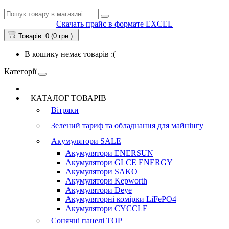
Скачать прайс в формате EXCEL
Товарів: 0 (0 грн.)
В кошику немає товарів :(
Категорії
КАТАЛОГ ТОВАРІВ
Вітряки
Зелений тариф та обладнання для майнінгу
Акумулятори
SALE
Акумулятори ENERSUN
Акумулятори GLCE ENERGY
Акумулятори SAKO
Акумулятори Kepworth
Акумулятори Deye
Акумуляторні комірки LiFePO4
Акумулятори CYCCLE
Сонячні панелі
TOP