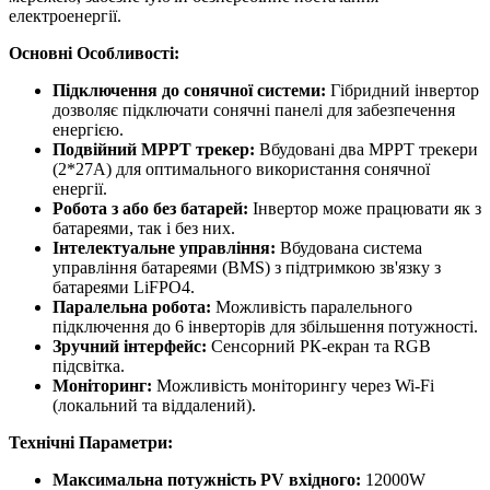
електроенергії.
Основні Особливості:
Підключення до сонячної системи:
Гібридний інвертор
дозволяє підключати сонячні панелі для забезпечення
енергією.
Подвійний MPPT трекер:
Вбудовані два MPPT трекери
(2*27A) для оптимального використання сонячної
енергії.
Робота з або без батарей:
Інвертор може працювати як з
батареями, так і без них.
Інтелектуальне управління:
Вбудована система
управління батареями (BMS) з підтримкою зв'язку з
батареями LiFPO4.
Паралельна робота:
Можливість паралельного
підключення до 6 інверторів для збільшення потужності.
Зручний інтерфейс:
Сенсорний РК-екран та RGB
підсвітка.
Моніторинг:
Можливість моніторингу через Wi-Fi
(локальний та віддалений).
Технічні Параметри:
Максимальна потужність PV вхідного:
12000W