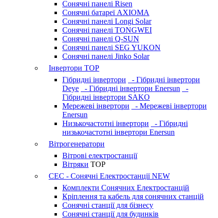
Сонячні панелі Risen
Сонячні батареї AXIOMA
Сонячні панелі Longi Solar
Сонячні панелі TONGWEI
Сонячні панелі Q-SUN
Сонячні панелі SEG YUKON
Сонячні панелі Jinko Solar
Інвертори
TOP
Гібридні інвертори
- Гібридні інвертори
Deye
- Гібридні інвертори Enersun
-
Гібридні інвертори SAKO
Мережеві інвертори
- Мережеві інвертори
Enersun
Низькочастотні інвертори
- Гібридні
низькочастотні інвертори Enersun
Вітрогенератори
Вітрові електростанції
Вітряки
TOP
СЕС - Сонячні Електростанції
NEW
Комплекти Сонячних Електростанцій
Кріплення та кабель для сонячних станцій
Сонячні станції для бізнесу
Сонячні станції для будинків