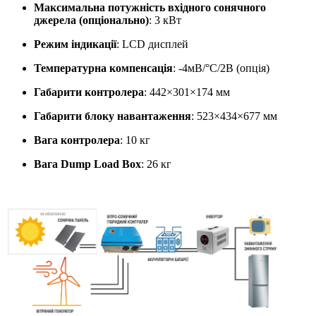
Максимальна потужність вхідного сонячного
джерела (опціонально)
: 3 кВт
Режим індикації
: LCD дисплей
Температурна компенсація
: -4мВ/°С/2В (опція)
Габарити контролера
: 442×301×174 мм
Габарити блоку навантаження
: 523×434×677 мм
Вага контролера
: 10 кг
Вага Dump Load Box
: 26 кг