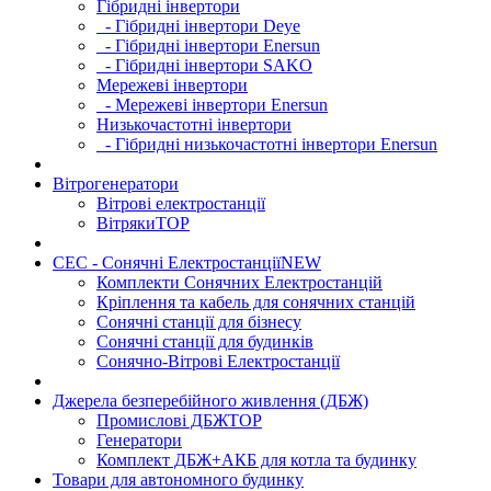
Гібридні інвертори
- Гібридні інвертори Deye
- Гібридні інвертори Enersun
- Гібридні інвертори SAKO
Мережеві інвертори
- Мережеві інвертори Enersun
Низькочастотні інвертори
- Гібридні низькочастотні інвертори Enersun
Вітрогенератори
Вітрові електростанції
Вітряки
TOP
СЕС - Сонячні Електростанції
NEW
Комплекти Сонячних Електростанцій
Кріплення та кабель для сонячних станцій
Сонячні станції для бізнесу
Сонячні станції для будинків
Сонячно-Вітрові Електростанції
Джерела безперебійного живлення (ДБЖ)
Промислові ДБЖ
TOP
Генератори
Комплект ДБЖ+АКБ для котла та будинку
Товари для автономного будинку