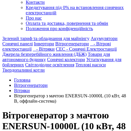
Контакти
Кредитування під 0% на встановлення сонячних
електростанцій
Про нас
Оплата та доставка, повернення та обмін
Положення про конфіденційність
Зелений тариф та обладнання для майнінгу
Акумулятори
Сонячні панелі
Інвертори
Вітрогенератори
- Вітрові
електростанції
- Вітряки
СЕС - Сонячні Електростанції
Джерела безперебійного живлення (ДБЖ)
Товари для
автономного будинку
Сонячні колектори
Устаткування для
бойлерних
Світлодіодне освітлення
Теплові насоси
Твердопаливні котли
Головна
Вітрогенератори
Вітряки
Вітрогенератор з мачтою ENERSUN-10000L (10 кВт, 48
В, оффлайн-система)
Вітрогенератор з мачтою
ENERSUN-10000L (10 кВт, 48