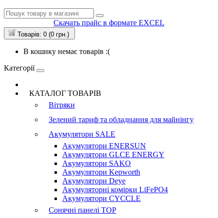
Скачать прайс в формате EXCEL
Товарів: 0 (0 грн.)
В кошику немає товарів :(
Категорії
КАТАЛОГ ТОВАРІВ
Вітряки
Зелений тариф та обладнання для майнінгу
Акумулятори
SALE
Акумулятори ENERSUN
Акумулятори GLCE ENERGY
Акумулятори SAKO
Акумулятори Kepworth
Акумулятори Deye
Акумуляторні комірки LiFePO4
Акумулятори CYCCLE
Сонячні панелі
TOP