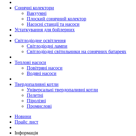
Сонячні колектори
Вакуумні
Плоский сонячний колектор
Насосні станції та насоси
Устаткування для бойлерних
Світлодіодне освітлення
Світлодіодні лампи
Світлодіодні світильники на сонячних батареях
Теплові насоси
Повітряні насоси
Водяні насоси
Твердопаливні котли
Універсальні твердопаливні котли
Пелетні
Піролізні
Промислові
Новини
Прайс лист
Інформація