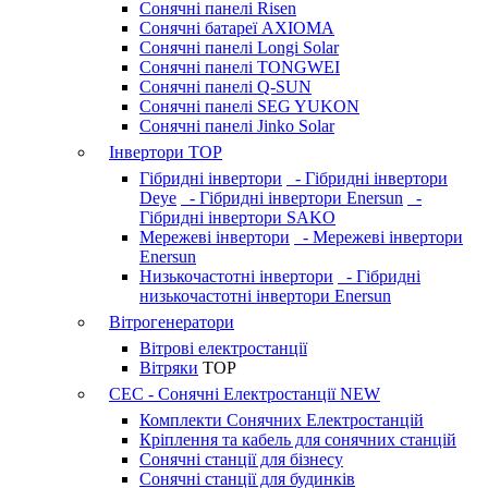
Сонячні панелі Risen
Сонячні батареї AXIOMA
Сонячні панелі Longi Solar
Сонячні панелі TONGWEI
Сонячні панелі Q-SUN
Сонячні панелі SEG YUKON
Сонячні панелі Jinko Solar
Інвертори
TOP
Гібридні інвертори
- Гібридні інвертори
Deye
- Гібридні інвертори Enersun
-
Гібридні інвертори SAKO
Мережеві інвертори
- Мережеві інвертори
Enersun
Низькочастотні інвертори
- Гібридні
низькочастотні інвертори Enersun
Вітрогенератори
Вітрові електростанції
Вітряки
TOP
СЕС - Сонячні Електростанції
NEW
Комплекти Сонячних Електростанцій
Кріплення та кабель для сонячних станцій
Сонячні станції для бізнесу
Сонячні станції для будинків