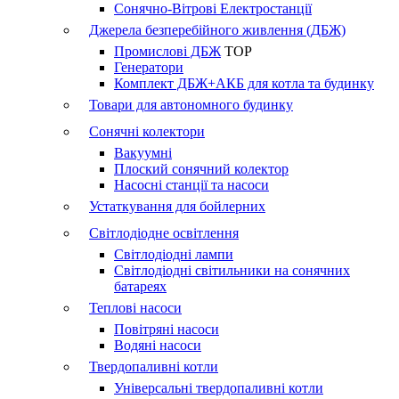
Сонячно-Вітрові Електростанції
Джерела безперебійного живлення (ДБЖ)
Промислові ДБЖ
TOP
Генератори
Комплект ДБЖ+АКБ для котла та будинку
Товари для автономного будинку
Сонячні колектори
Вакуумні
Плоский сонячний колектор
Насосні станції та насоси
Устаткування для бойлерних
Світлодіодне освітлення
Світлодіодні лампи
Світлодіодні світильники на сонячних
батареях
Теплові насоси
Повітряні насоси
Водяні насоси
Твердопаливні котли
Універсальні твердопаливні котли