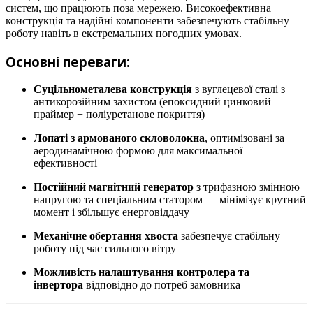
систем, що працюють поза мережею. Високоефективна
конструкція та надійні компоненти забезпечують стабільну
роботу навіть в екстремальних погодних умовах.
Основні переваги:
Суцільнометалева конструкція
з вуглецевої сталі з
антикорозійним захистом (епоксидний цинковий
праймер + поліуретанове покриття)
Лопаті з армованого скловолокна
, оптимізовані за
аеродинамічною формою для максимальної
ефективності
Постійний магнітний генератор
з трифазною змінною
напругою та спеціальним статором — мінімізує крутний
момент і збільшує енерговіддачу
Механічне обертання хвоста
забезпечує стабільну
роботу під час сильного вітру
Можливість налаштування контролера та
інвертора
відповідно до потреб замовника