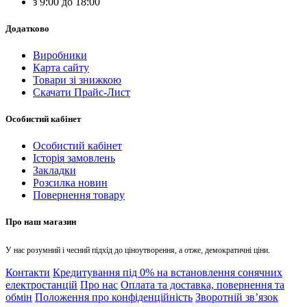
з 9:00 до 18:00
Додатково
Виробники
Карта сайту
Товари зі знижкою
Скачати Прайс-Лист
Особистий кабінет
Особистий кабінет
Історія замовлень
Закладки
Розсилка новин
Повернення товару
Про наш магазин
У нас розумний і чесний підхід до ціноутворення, а отже, демократичні ціни.
Контакти
Кредитування під 0% на встановлення сонячних
електростанцій
Про нас
Оплата та доставка, повернення та
обмін
Положення про конфіденційність
Зворотній зв’язок