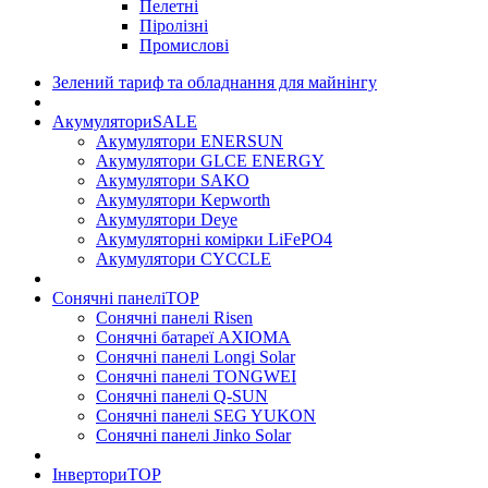
Пелетні
Піролізні
Промислові
Зелений тариф та обладнання для майнінгу
Акумулятори
SALE
Акумулятори ENERSUN
Акумулятори GLCE ENERGY
Акумулятори SAKO
Акумулятори Kepworth
Акумулятори Deye
Акумуляторні комірки LiFePO4
Акумулятори CYCCLE
Сонячні панелі
TOP
Сонячні панелі Risen
Сонячні батареї AXIOMA
Сонячні панелі Longi Solar
Сонячні панелі TONGWEI
Сонячні панелі Q-SUN
Сонячні панелі SEG YUKON
Сонячні панелі Jinko Solar
Інвертори
TOP