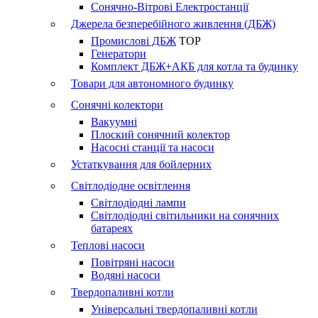
Сонячно-Вітрові Електростанції
Джерела безперебійного живлення (ДБЖ)
Промислові ДБЖ
TOP
Генератори
Комплект ДБЖ+АКБ для котла та будинку
Товари для автономного будинку
Сонячні колектори
Вакуумні
Плоский сонячний колектор
Насосні станції та насоси
Устаткування для бойлерних
Світлодіодне освітлення
Світлодіодні лампи
Світлодіодні світильники на сонячних
батареях
Теплові насоси
Повітряні насоси
Водяні насоси
Твердопаливні котли
Універсальні твердопаливні котли