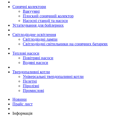
Сонячні колектори
Вакуумні
Плоский сонячний колектор
Насосні станції та насоси
Устаткування для бойлерних
Світлодіодне освітлення
Світлодіодні лампи
Світлодіодні світильники на сонячних батареях
Теплові насоси
Повітряні насоси
Водяні насоси
Твердопаливні котли
Універсальні твердопаливні котли
Пелетні
Піролізні
Промислові
Новини
Прайс лист
Інформація