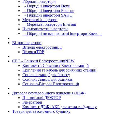
Гібридні інвертори
- Гібридні інвертори Deye
- Гібридні інвертори Enersun
- Гібридні інвертори SAKO
Мережеві інвертори
- Мережеві інвертори Enersun
Низькочастотні інвертори
- Гібридні низькочастотні інвертори Enersun
Вітрогенератори
Вітрові електростанції
Вітряки
TOP
СЕС - Сонячні Електростанції
NEW
Комплекти Сонячних Електростанцій
Кріплення та кабель для сонячних станцій
Сонячні станції для бізнесу
Сонячні станції для будинків
Сонячно-Вітрові Електростанції
Джерела безперебійного живлення (ДБЖ)
Промислові ДБЖ
TOP
Генератори
Комплект ДБЖ+АКБ для котла та будинку
Товари для автономного будинку