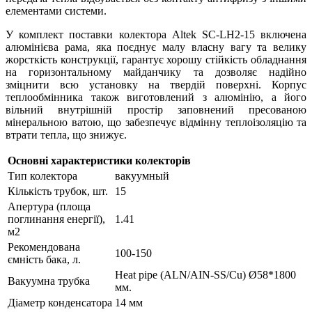
елементами системи.
У комплект поставки колектора Altek SC-LH2-15 включена
алюмінієва рама, яка поєднує малу власну вагу та велику
жорсткість конструкції, гарантує хорошу стійкість обладнання
на горизонтальному майданчику та дозволяє надійно
зміцнити всю установку на твердій поверхні. Корпус
теплообмінника також виготовлений з алюмінію, а його
вільний внутрішній простір заповнений пресованою
мінеральною ватою, що забезпечує відмінну теплоізоляцію та
втрати тепла, що знижує.
Основні характеристики колекторів
Тип колектора
вакуумный
Кількість трубок, шт.
15
Апертура (площа
поглинання енергії),
1.41
м2
Рекомендована
100-150
ємність бака, л.
Heat pipe (ALN/AIN-SS/Cu) Ø58*1800
Вакуумна трубка
мм.
Діаметр конденсатора
14 мм