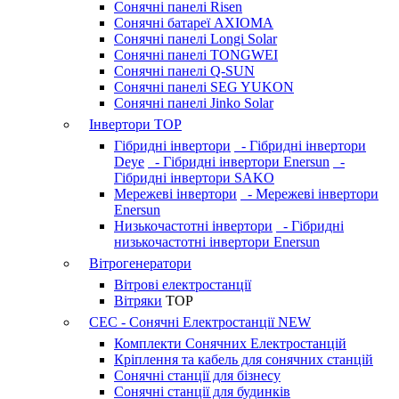
Сонячні панелі Risen
Сонячні батареї AXIOMA
Сонячні панелі Longi Solar
Сонячні панелі TONGWEI
Сонячні панелі Q-SUN
Сонячні панелі SEG YUKON
Сонячні панелі Jinko Solar
Інвертори
TOP
Гібридні інвертори
- Гібридні інвертори
Deye
- Гібридні інвертори Enersun
-
Гібридні інвертори SAKO
Мережеві інвертори
- Мережеві інвертори
Enersun
Низькочастотні інвертори
- Гібридні
низькочастотні інвертори Enersun
Вітрогенератори
Вітрові електростанції
Вітряки
TOP
СЕС - Сонячні Електростанції
NEW
Комплекти Сонячних Електростанцій
Кріплення та кабель для сонячних станцій
Сонячні станції для бізнесу
Сонячні станції для будинків