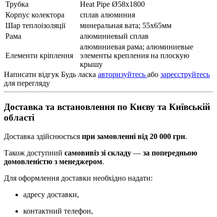
Трубка
Heat Pipe Ø58х1800
Корпус колектора
сплав алюминия
Шар теплоізоляції
минеральная вата; 55х65мм
Рама
алюминиевый сплав
алюминиевая рама; алюминиевые
Елементи кріплення
элементы крепления на плоскую
крышу
Написати відгук
Будь ласка
авторизуйтесь
або
зареєструйтесь
для перегляду
Доставка та встановлення по Києву та Київській
області
Доставка здійснюється
при замовленні від 20 000 грн
.
Також доступний
самовивіз зі складу
—
за попередньою
домовленістю з менеджером
.
Для оформлення доставки необхідно надати:
адресу доставки,
контактний телефон,