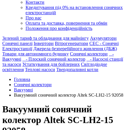
Контакти
Кредитування під 0% на встановлення сонячних
електростанцій
Про нас
Оплата та доставка, повернення та обмін
Положення про конфіденційність
Зелений тариф та обладнання для майнінгу
Акумулятори
Сонячні панелі
Інвертори
Вітрогенератори
СЕС - Сонячні
Електростанції
Джерела безперебійного живлення (ДБЖ)
Товари для автономного будинку
Сонячні колектори
-
Вакуумні
- Плоский сонячний колектор
- Насосні станції
та насоси
Устаткування для бойлерних
Світлодіодне
освітлення
Теплові насоси
Твердопаливні котли
Головна
Сонячні колектори
Вакуумні
Вакуумний сонячний колектор Altek SC-LH2-15 92058
Вакуумний сонячний
колектор Altek SC-LH2-15