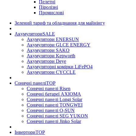
Пелетні
Піролізні
Промислові
Зелений тариф та обладнання для майнінгу
Акумулятори
SALE
Акумулятори ENERSUN
Акумулятори GLCE ENERGY
Акумулятори SAKO
Акумулятори Kepworth
Акумулятори Deye
Акумуляторні комірки LiFePO4
Акумулятори CYCCLE
Сонячні панелі
TOP
Сонячні панелі Risen
Сонячні батареї AXIOMA
Сонячні панелі Longi Solar
Сонячні панелі TONGWEI
Сонячні панелі Q-SUN
Сонячні панелі SEG YUKON
Сонячні панелі Jinko Solar
Інвертори
TOP