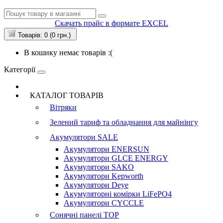
Скачать прайс в формате EXCEL
Товарів: 0 (0 грн.)
В кошику немає товарів :(
Категорії
КАТАЛОГ ТОВАРІВ
Вітряки
Зелений тариф та обладнання для майнінгу
Акумулятори
SALE
Акумулятори ENERSUN
Акумулятори GLCE ENERGY
Акумулятори SAKO
Акумулятори Kepworth
Акумулятори Deye
Акумуляторні комірки LiFePO4
Акумулятори CYCCLE
Сонячні панелі
TOP