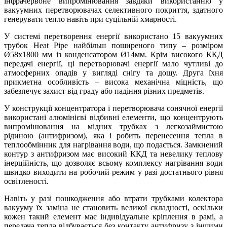
інфрачервоне випромінювання завдяки використанню у
вакуумних перетворювачах селективного покриття, здатного
генерувати тепло навіть при суцільній хмарності.
У системі перетворення енергії використано 15 вакуумних
трубок Heat Pipe найбільш поширеного типу – розміром
Ø58х1800 мм із конденсатором Ø14мм. Крім високого ККД
передачі енергії, ці перетворювачі енергії мало чутливі до
атмосферних опадів у вигляді снігу та дощу. Друга їхня
прикметна особливість – висока механічна міцність, що
забезпечує захист від граду або падіння різних предметів.
У конструкції концентратора і перетворювача сонячної енергії
використані алюмінієві відбивні елементи, що концентрують
випромінювання на мідних трубках з легкозаймистою
рідиною (антифризом), яка і робить перенесення тепла в
теплообмінник для нагрівання води, що подається. Замкнений
контур з антифризом має високий ККД та невелику теплову
інерційність, що дозволяє всьому комплексу нагрівання води
швидко виходити на робочий режим у разі достатнього рівня
освітленості.
Навіть у разі пошкодження або втрати трубками колектора
вакууму їх заміна не становить великої складності, оскільки
кожен такий елемент має індивідуальне кріплення в рамі, а
передача тепла відбувається без контакту антифризу з іншими