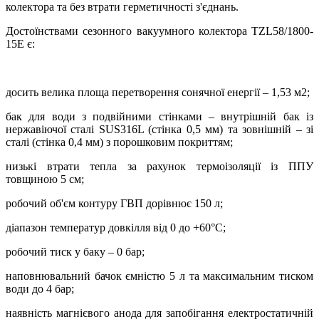
колектора та без втрати герметичності з'єднань.
Достоїнствами сезонного вакуумного колектора TZL58/1800-
15E є:
досить велика площа перетворення сонячної енергії – 1,53 м2;
бак для води з подвійними стінками – внутрішній бак із
нержавіючої сталі SUS316L (стінка 0,5 мм) та зовнішній – зі
сталі (стінка 0,4 мм) з порошковим покриттям;
низькі втрати тепла за рахунок термоізоляції із ППУ
товщиною 5 см;
робочий об'єм контуру ГВП дорівнює 150 л;
діапазон температур довкілля від 0 до +60°C;
робочий тиск у баку – 0 бар;
наповнювальний бачок ємністю 5 л та максимальним тиском
води до 4 бар;
наявність магнієвого анода для запобігання електростатичній