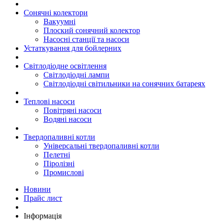
Сонячні колектори
Вакуумні
Плоский сонячний колектор
Насосні станції та насоси
Устаткування для бойлерних
Світлодіодне освітлення
Світлодіодні лампи
Світлодіодні світильники на сонячних батареях
Теплові насоси
Повітряні насоси
Водяні насоси
Твердопаливні котли
Універсальні твердопаливні котли
Пелетні
Піролізні
Промислові
Новини
Прайс лист
Інформація