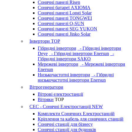
Сонячні панелі Risen
Сонячні батареї AXIOMA
Сонячні панелі Longi Solar
Сонячні панелі TONGWEI
Сонячні панелі Q-SUN
Сонячні панелі SEG YUKON
Сонячні панелі Jinko Solar
Інвертори
TOP
Гібридні інвертори
- Гібридні інвертори
Deye
- Гібридні інвертори Enersun
-
Гібридні інвертори SAKO
Мережеві інвертори
- Мережеві інвертори
Enersun
Низькочастотні інвертори
- Гібридні
низькочастотні інвертори Enersun
Вітрогенератори
Вітрові електростанції
Вітряки
TOP
СЕС - Сонячні Електростанції
NEW
Комплекти Сонячних Електростанцій
Кріплення та кабель для сонячних станцій
Сонячні станції для бізнесу
Сонячні станції для будинків