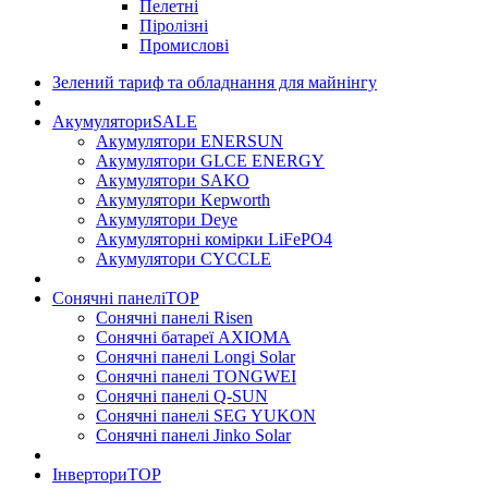
Пелетні
Піролізні
Промислові
Зелений тариф та обладнання для майнінгу
Акумулятори
SALE
Акумулятори ENERSUN
Акумулятори GLCE ENERGY
Акумулятори SAKO
Акумулятори Kepworth
Акумулятори Deye
Акумуляторні комірки LiFePO4
Акумулятори CYCCLE
Сонячні панелі
TOP
Сонячні панелі Risen
Сонячні батареї AXIOMA
Сонячні панелі Longi Solar
Сонячні панелі TONGWEI
Сонячні панелі Q-SUN
Сонячні панелі SEG YUKON
Сонячні панелі Jinko Solar
Інвертори
TOP