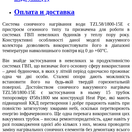
Оплата и доставка
Система сонячного нагрівання води TZL58/1800-15E є
пристроєм сезонного типу та призначена для роботи в
системах ГВП невеликих будинків у теплу пору року.
Конструктивні особливості даної моделі вакуумного
колектора дозволяють використовувати його в діапазоні
температури навколишнього повітря від 0 до +60°С.
Він знайде застосування в невеликих за продуктивністю
системах ГВП, що визначає його основну сферу використання
– дачні будиночки, в яких у літній період одночасно проживає
одна чи дві особи. Сталеві опори дають можливість
встановити його на будь-якій твердій горизонтальній
поверхні. Достоїнством сонячного вакуумного нагрівача
TZL58/1800-15E є застосування в ньому 15 трубок
типорозміру Ø58х1800 мм конструкції Heat Pipe, які мають
підвищений ККД перетворення і добре працюють навіть при
повністю затягнутому хмарами небі, оскільки перетворюють
енергію інфрачервоного. Ще одна перевага використання цих
вакуумних трубок – висока ремонтопридатність, адже навіть у
разі пошкодження однієї або кількох з них, можна проводити
заміну нагрівальних сонячних елементів без демонтажу всього