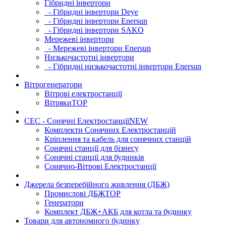
Гібридні інвертори
- Гібридні інвертори Deye
- Гібридні інвертори Enersun
- Гібридні інвертори SAKO
Мережеві інвертори
- Мережеві інвертори Enersun
Низькочастотні інвертори
- Гібридні низькочастотні інвертори Enersun
Вітрогенератори
Вітрові електростанції
Вітряки
TOP
СЕС - Сонячні Електростанції
NEW
Комплекти Сонячних Електростанцій
Кріплення та кабель для сонячних станцій
Сонячні станції для бізнесу
Сонячні станції для будинків
Сонячно-Вітрові Електростанції
Джерела безперебійного живлення (ДБЖ)
Промислові ДБЖ
TOP
Генератори
Комплект ДБЖ+АКБ для котла та будинку
Товари для автономного будинку