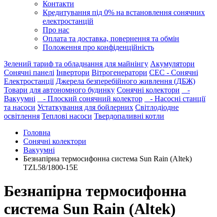
Контакти
Кредитування під 0% на встановлення сонячних
електростанцій
Про нас
Оплата та доставка, повернення та обмін
Положення про конфіденційність
Зелений тариф та обладнання для майнінгу
Акумулятори
Сонячні панелі
Інвертори
Вітрогенератори
СЕС - Сонячні
Електростанції
Джерела безперебійного живлення (ДБЖ)
Товари для автономного будинку
Сонячні колектори
-
Вакуумні
- Плоский сонячний колектор
- Насосні станції
та насоси
Устаткування для бойлерних
Світлодіодне
освітлення
Теплові насоси
Твердопаливні котли
Головна
Сонячні колектори
Вакуумні
Безнапірна термосифонна система Sun Rain (Altek)
TZL58/1800-15E
Безнапірна термосифонна
система Sun Rain (Altek)