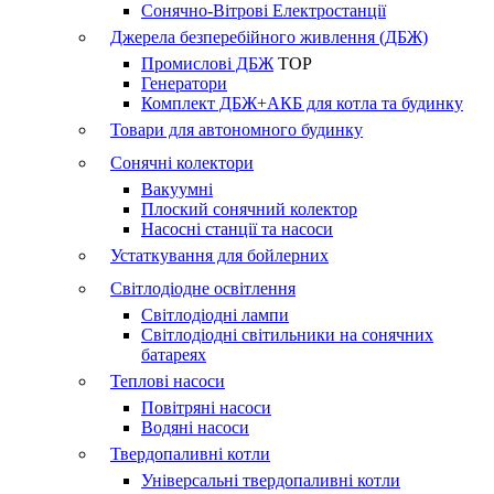
Сонячно-Вітрові Електростанції
Джерела безперебійного живлення (ДБЖ)
Промислові ДБЖ
TOP
Генератори
Комплект ДБЖ+АКБ для котла та будинку
Товари для автономного будинку
Сонячні колектори
Вакуумні
Плоский сонячний колектор
Насосні станції та насоси
Устаткування для бойлерних
Світлодіодне освітлення
Світлодіодні лампи
Світлодіодні світильники на сонячних
батареях
Теплові насоси
Повітряні насоси
Водяні насоси
Твердопаливні котли
Універсальні твердопаливні котли