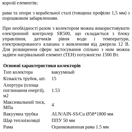
корозії елементів;
рама та опори з корабельної сталі (товщина профілю 1,5 мм) з
порошковим забарвленням.
При необхідності разом з колектором можна використовувати
електронний контролер SR500, що складається з блоку
управління, датчиків рівня води і температури,
електрокерованого клапана з живленням від джерела 12 В.
Для розширення сфери застосування спільно з ним можна
задіяти нагрівальний елемент (ТЕН) потужністю 1500 Вт.
Основні характеристики колекторів
Тип колектора
вакуумный
Кількість трубок, шт.
15
Апертура (площа
поглинання енергії),
1.53
м2
Максимальний тиск,
4
МПа
Вакуумна трубка
ALN/AIN-SS/Cu Ø58*1800 мм
Шар теплоізоляції
ППУ 50 мм
Рама
Оцинкованнная рама 1.5 мм