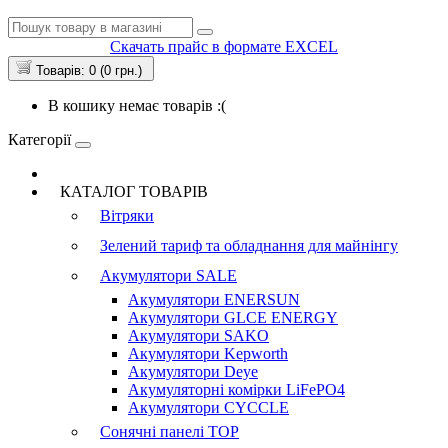
Скачать прайс в формате EXCEL
Товарів: 0 (0 грн.)
В кошику немає товарів :(
Категорії
КАТАЛОГ ТОВАРІВ
Вітряки
Зелений тариф та обладнання для майнінгу
Акумулятори
SALE
Акумулятори ENERSUN
Акумулятори GLCE ENERGY
Акумулятори SAKO
Акумулятори Kepworth
Акумулятори Deye
Акумуляторні комірки LiFePO4
Акумулятори CYCCLE
Сонячні панелі
TOP