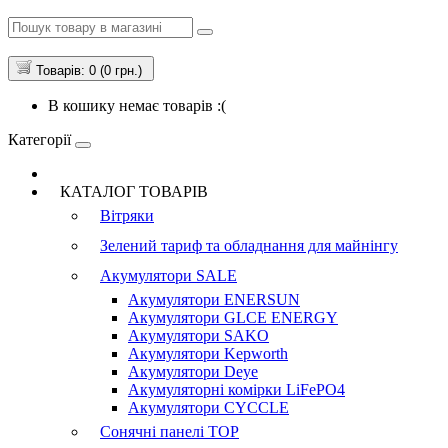
Товарів: 0 (0 грн.)
В кошику немає товарів :(
Категорії
КАТАЛОГ ТОВАРІВ
Вітряки
Зелений тариф та обладнання для майнінгу
Акумулятори
SALE
Акумулятори ENERSUN
Акумулятори GLCE ENERGY
Акумулятори SAKO
Акумулятори Kepworth
Акумулятори Deye
Акумуляторні комірки LiFePO4
Акумулятори CYCCLE
Сонячні панелі
TOP