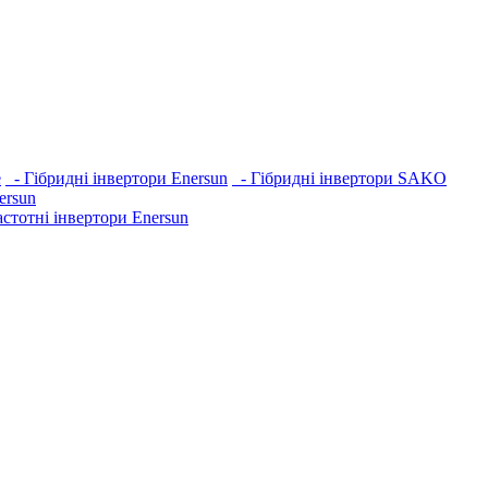
e
- Гібридні інвертори Enersun
- Гібридні інвертори SAKO
ersun
стотні інвертори Enersun