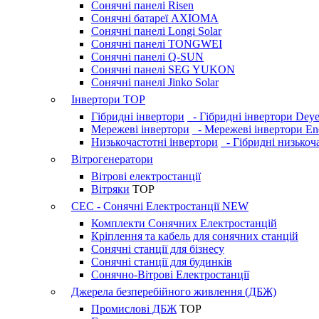
Сонячні панелі Risen
Сонячні батареї AXIOMA
Сонячні панелі Longi Solar
Сонячні панелі TONGWEI
Сонячні панелі Q-SUN
Сонячні панелі SEG YUKON
Сонячні панелі Jinko Solar
Інвертори
TOP
Гібридні інвертори
- Гібридні інвертори Dey
Мережеві інвертори
- Мережеві інвертори En
Низькочастотні інвертори
- Гібридні низькоча
Вітрогенератори
Вітрові електростанції
Вітряки
TOP
СЕС - Сонячні Електростанції
NEW
Комплекти Сонячних Електростанцій
Кріплення та кабель для сонячних станцій
Сонячні станції для бізнесу
Сонячні станції для будинків
Сонячно-Вітрові Електростанції
Джерела безперебійного живлення (ДБЖ)
Промислові ДБЖ
TOP