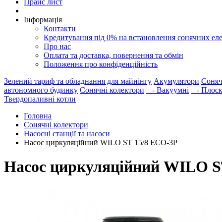
Прайс лист
Інформація
Контакти
Кредитування під 0% на встановлення сонячних ел
Про нас
Оплата та доставка, повернення та обмін
Положення про конфіденційність
Зелений тариф та обладнання для майнінгу
Акумулятори
Соняч
автономного будинку
Сонячні колектори
- Вакуумні
- Плоск
Твердопаливні котли
Головна
Сонячні колектори
Насосні станції та насоси
Насос циркуляційний WILO ST 15/8 ECO-3P
Насос циркуляційний WILO S