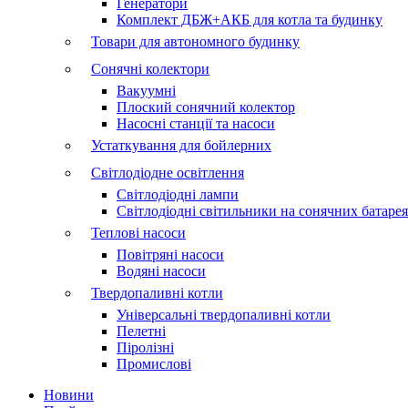
Генератори
Комплект ДБЖ+АКБ для котла та будинку
Товари для автономного будинку
Сонячні колектори
Вакуумні
Плоский сонячний колектор
Насосні станції та насоси
Устаткування для бойлерних
Світлодіодне освітлення
Світлодіодні лампи
Світлодіодні світильники на сонячних батаре
Теплові насоси
Повітряні насоси
Водяні насоси
Твердопаливні котли
Універсальні твердопаливні котли
Пелетні
Піролізні
Промислові
Новини