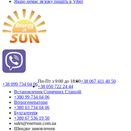
Якщо немає зв'язку пишіть в Viber
Пн-Пт з 9:00 до 18:00
+38 067 411 40 50
+38 099 734 04 06
+38 050 722 24 44
Встановлення Сонячних Cтанцій
+380 99 734 04 06
Вітрогенератори
+380 63 734 04 06
Бухгалтерія
+380 67 536 19 50
sales@enersun.com.ua
Швидке замовлення