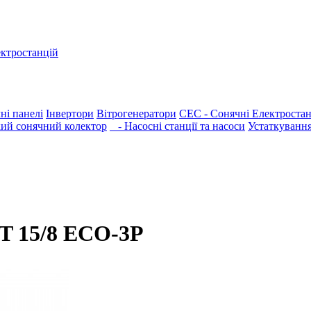
ектростанцій
ні панелі
Інвертори
Вітрогенератори
СЕС - Сонячні Електростан
ий сонячний колектор
- Насосні станції та насоси
Устаткуванн
T 15/8 ECO-3P