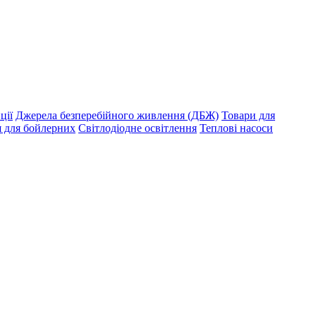
ції
Джерела безперебійного живлення (ДБЖ)
Товари для
я для бойлерних
Світлодіодне освітлення
Теплові насоси