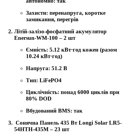
автономно: так
Захисти: перенапруга, коротке
замикання, перегрів
Літій-залізо-фосфатний акумулятор
Enersun-WM-100
– 2 шт
Ємність: 5.12 кВт·год кожен (разом
10.24 кВт·год)
Напруга: 51.2 В
Тип: LiFePO4
Циклічність: понад 6000 циклів при
80% DOD
Вбудований BMS: так
Сонячна Панель 435 Вт Longi Solar LR5-
54HTH-435M
– 23 шт