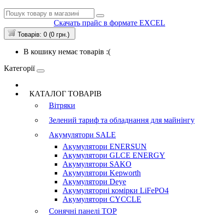
Скачать прайс в формате EXCEL
Товарів: 0 (0 грн.)
В кошику немає товарів :(
Категорії
КАТАЛОГ ТОВАРІВ
Вітряки
Зелений тариф та обладнання для майнінгу
Акумулятори
SALE
Акумулятори ENERSUN
Акумулятори GLCE ENERGY
Акумулятори SAKO
Акумулятори Kepworth
Акумулятори Deye
Акумуляторні комірки LiFePO4
Акумулятори CYCCLE
Сонячні панелі
TOP