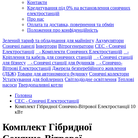
Контакти
Кредитування під 0% на встановлення сонячних
електростанцій
Про нас
Оплата та доставка, повернення та обмін
Положення про конфіденційність
Зелений тариф та обладнання для майнінгу
Акумулятори
Сонячні панелі
Інвертори
Вітрогенератори
СЕС - Сонячні
Електростанції
- Комплекти Сонячних Електростанцій
-
Кріплення та кабель для сонячних станцій
- Сонячні станції
для бізнесу
- Сонячні станції для будинків
- Сонячно-
Вітрові Електростанції
Джерела безперебійного живлення
(ДБЖ)
Товари для автономного будинку
Сонячні колектори
Устаткування для бойлерних
Світлодіодне освітлення
Теплові
насоси
Твердопаливні котли
Головна
СЕС - Сонячні Електростанції
Комплект Гібридної Сонячно-Вітрової Електростанції 10
кВт
Комплект Гібридної