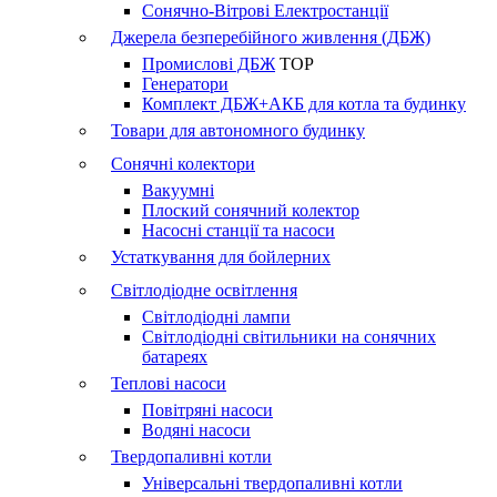
Сонячно-Вітрові Електростанції
Джерела безперебійного живлення (ДБЖ)
Промислові ДБЖ
TOP
Генератори
Комплект ДБЖ+АКБ для котла та будинку
Товари для автономного будинку
Сонячні колектори
Вакуумні
Плоский сонячний колектор
Насосні станції та насоси
Устаткування для бойлерних
Світлодіодне освітлення
Світлодіодні лампи
Світлодіодні світильники на сонячних
батареях
Теплові насоси
Повітряні насоси
Водяні насоси
Твердопаливні котли
Універсальні твердопаливні котли