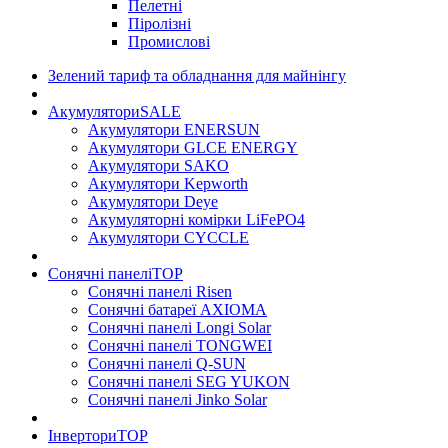
Пелетні
Піролізні
Промислові
Зелений тариф та обладнання для майнінгу
Акумулятори
SALE
Акумулятори ENERSUN
Акумулятори GLCE ENERGY
Акумулятори SAKO
Акумулятори Kepworth
Акумулятори Deye
Акумуляторні комірки LiFePO4
Акумулятори CYCCLE
Сонячні панелі
TOP
Сонячні панелі Risen
Сонячні батареї AXIOMA
Сонячні панелі Longi Solar
Сонячні панелі TONGWEI
Сонячні панелі Q-SUN
Сонячні панелі SEG YUKON
Сонячні панелі Jinko Solar
Інвертори
TOP