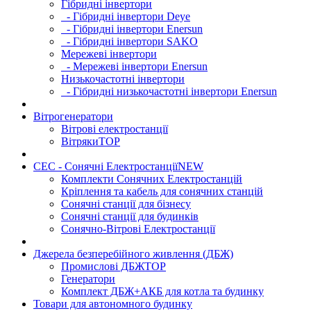
Гібридні інвертори
- Гібридні інвертори Deye
- Гібридні інвертори Enersun
- Гібридні інвертори SAKO
Мережеві інвертори
- Мережеві інвертори Enersun
Низькочастотні інвертори
- Гібридні низькочастотні інвертори Enersun
Вітрогенератори
Вітрові електростанції
Вітряки
TOP
СЕС - Сонячні Електростанції
NEW
Комплекти Сонячних Електростанцій
Кріплення та кабель для сонячних станцій
Сонячні станції для бізнесу
Сонячні станції для будинків
Сонячно-Вітрові Електростанції
Джерела безперебійного живлення (ДБЖ)
Промислові ДБЖ
TOP
Генератори
Комплект ДБЖ+АКБ для котла та будинку
Товари для автономного будинку