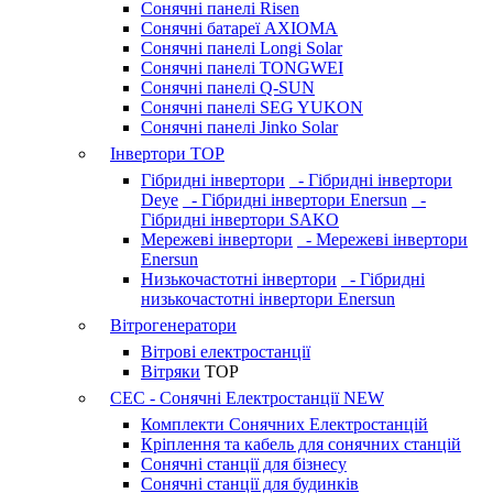
Сонячні панелі Risen
Сонячні батареї AXIOMA
Сонячні панелі Longi Solar
Сонячні панелі TONGWEI
Сонячні панелі Q-SUN
Сонячні панелі SEG YUKON
Сонячні панелі Jinko Solar
Інвертори
TOP
Гібридні інвертори
- Гібридні інвертори
Deye
- Гібридні інвертори Enersun
-
Гібридні інвертори SAKO
Мережеві інвертори
- Мережеві інвертори
Enersun
Низькочастотні інвертори
- Гібридні
низькочастотні інвертори Enersun
Вітрогенератори
Вітрові електростанції
Вітряки
TOP
СЕС - Сонячні Електростанції
NEW
Комплекти Сонячних Електростанцій
Кріплення та кабель для сонячних станцій
Сонячні станції для бізнесу
Сонячні станції для будинків