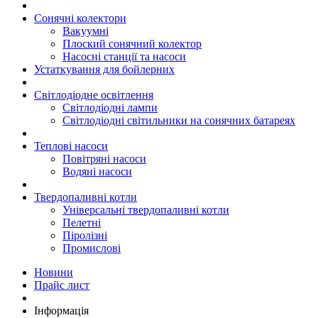
Сонячні колектори
Вакуумні
Плоский сонячний колектор
Насосні станції та насоси
Устаткування для бойлерних
Світлодіодне освітлення
Світлодіодні лампи
Світлодіодні світильники на сонячних батареях
Теплові насоси
Повітряні насоси
Водяні насоси
Твердопаливні котли
Універсальні твердопаливні котли
Пелетні
Піролізні
Промислові
Новини
Прайс лист
Інформація