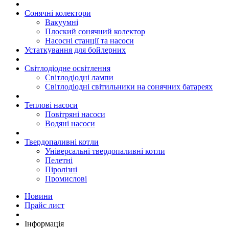
Сонячні колектори
Вакуумні
Плоский сонячний колектор
Насосні станції та насоси
Устаткування для бойлерних
Світлодіодне освітлення
Світлодіодні лампи
Світлодіодні світильники на сонячних батареях
Теплові насоси
Повітряні насоси
Водяні насоси
Твердопаливні котли
Універсальні твердопаливні котли
Пелетні
Піролізні
Промислові
Новини
Прайс лист
Інформація