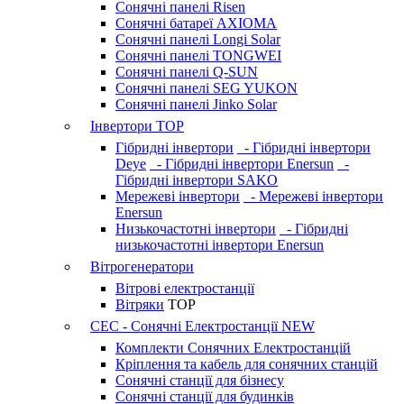
Сонячні панелі Risen
Сонячні батареї AXIOMA
Сонячні панелі Longi Solar
Сонячні панелі TONGWEI
Сонячні панелі Q-SUN
Сонячні панелі SEG YUKON
Сонячні панелі Jinko Solar
Інвертори
TOP
Гібридні інвертори
- Гібридні інвертори
Deye
- Гібридні інвертори Enersun
-
Гібридні інвертори SAKO
Мережеві інвертори
- Мережеві інвертори
Enersun
Низькочастотні інвертори
- Гібридні
низькочастотні інвертори Enersun
Вітрогенератори
Вітрові електростанції
Вітряки
TOP
СЕС - Сонячні Електростанції
NEW
Комплекти Сонячних Електростанцій
Кріплення та кабель для сонячних станцій
Сонячні станції для бізнесу
Сонячні станції для будинків