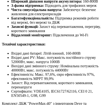
Широкий діапазон напруги акумулятора:
160-800В
3-фазна підтримка:
Підходить для трифазних мереж
Чиста синусоїдальна напруга:
Забезпечує безпечне
живлення для електроприладів
Багатофункціональність:
Підтримка режимів роботи
від мережі, без мережі та ДБЖ
Захисні функції:
Захист від перевантаження, перегріву,
короткого замикання
Віддалений моніторинг:
Підключення до Wi-Fi
Технічні характеристики:
Вхідні дані батареї: Літій-іонний, 160-800В
Вхідні дані PV: Макс. потужність постійного струму
52000Вт, макс. напруга 1000В
Вихідні дані змінного струму: Номінальна потужність
40000Вт, макс. потужність 44000Вт
Ефективність: Макс. 97,6%, євро ефективність 97%,
ефективність MPPT 99,9%
Захист: Від перевантаження, короткого замикання,
перенапруги
Сертифікати: VDE4105, IEC61727/62116, CEI 0 21,
EN50549-1, G98, G99
Комплект ДБЖ "PowerMax-40" з інвертором Deye та