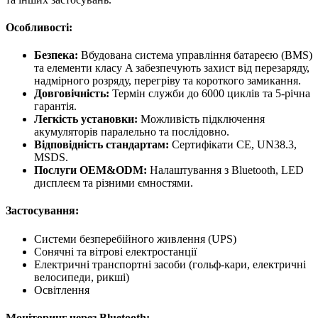
Особливості:
Безпека:
Вбудована система управління батареєю (BMS)
та елементи класу A забезпечують захист від перезаряду,
надмірного розряду, перегріву та короткого замикання.
Довговічність:
Термін служби до 6000 циклів та 5-річна
гарантія.
Легкість установки:
Можливість підключення
акумуляторів паралельно та послідовно.
Відповідність стандартам:
Сертифікати СЕ, UN38.3,
MSDS.
Послуги OEM&ODM:
Налаштування з Bluetooth, LED
дисплеєм та різними ємностями.
Застосування:
Системи безперебійного живлення (UPS)
Сонячні та вітрові електростанції
Електричні транспортні засоби (гольф-кари, електричні
велосипеди, рикші)
Освітлення
Моніторинг через Bluetooth: