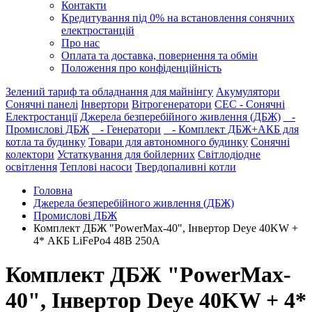
Контакти
Кредитування під 0% на встановлення сонячних
електростанцій
Про нас
Оплата та доставка, повернення та обмін
Положення про конфіденційність
Зелений тариф та обладнання для майнінгу
Акумулятори
Сонячні панелі
Інвертори
Вітрогенератори
СЕС - Сонячні
Електростанції
Джерела безперебійного живлення (ДБЖ)
-
Промислові ДБЖ
- Генератори
- Комплект ДБЖ+АКБ для
котла та будинку
Товари для автономного будинку
Сонячні
колектори
Устаткування для бойлерних
Світлодіодне
освітлення
Теплові насоси
Твердопаливні котли
Головна
Джерела безперебійного живлення (ДБЖ)
Промислові ДБЖ
Комплект ДБЖ "PowerMax-40", Інвертор Deye 40KW +
4* АКБ LiFePo4 48В 250А
Комплект ДБЖ "PowerMax-
40", Інвертор Deye 40KW + 4*