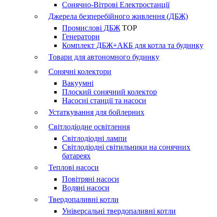
Сонячно-Вітрові Електростанції
Джерела безперебійного живлення (ДБЖ)
Промислові ДБЖ
TOP
Генератори
Комплект ДБЖ+АКБ для котла та будинку
Товари для автономного будинку
Сонячні колектори
Вакуумні
Плоский сонячний колектор
Насосні станції та насоси
Устаткування для бойлерних
Світлодіодне освітлення
Світлодіодні лампи
Світлодіодні світильники на сонячних
батареях
Теплові насоси
Повітряні насоси
Водяні насоси
Твердопаливні котли
Універсальні твердопаливні котли