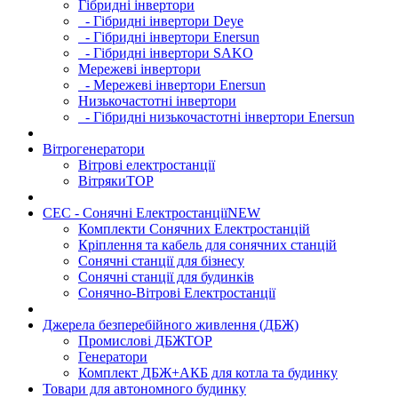
Гібридні інвертори
- Гібридні інвертори Deye
- Гібридні інвертори Enersun
- Гібридні інвертори SAKO
Мережеві інвертори
- Мережеві інвертори Enersun
Низькочастотні інвертори
- Гібридні низькочастотні інвертори Enersun
Вітрогенератори
Вітрові електростанції
Вітряки
TOP
СЕС - Сонячні Електростанції
NEW
Комплекти Сонячних Електростанцій
Кріплення та кабель для сонячних станцій
Сонячні станції для бізнесу
Сонячні станції для будинків
Сонячно-Вітрові Електростанції
Джерела безперебійного живлення (ДБЖ)
Промислові ДБЖ
TOP
Генератори
Комплект ДБЖ+АКБ для котла та будинку
Товари для автономного будинку