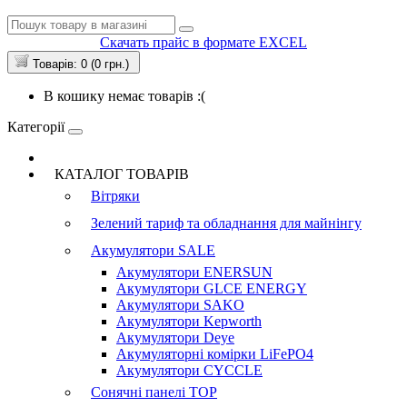
Скачать прайс в формате EXCEL
Товарів: 0 (0 грн.)
В кошику немає товарів :(
Категорії
КАТАЛОГ ТОВАРІВ
Вітряки
Зелений тариф та обладнання для майнінгу
Акумулятори
SALE
Акумулятори ENERSUN
Акумулятори GLCE ENERGY
Акумулятори SAKO
Акумулятори Kepworth
Акумулятори Deye
Акумуляторні комірки LiFePO4
Акумулятори CYCCLE
Сонячні панелі
TOP