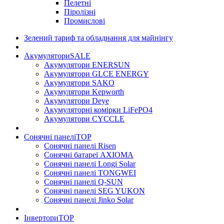
Пелетні
Піролізні
Промислові
Зелений тариф та обладнання для майнінгу
Акумулятори
SALE
Акумулятори ENERSUN
Акумулятори GLCE ENERGY
Акумулятори SAKO
Акумулятори Kepworth
Акумулятори Deye
Акумуляторні комірки LiFePO4
Акумулятори CYCCLE
Сонячні панелі
TOP
Сонячні панелі Risen
Сонячні батареї AXIOMA
Сонячні панелі Longi Solar
Сонячні панелі TONGWEI
Сонячні панелі Q-SUN
Сонячні панелі SEG YUKON
Сонячні панелі Jinko Solar
Інвертори
TOP