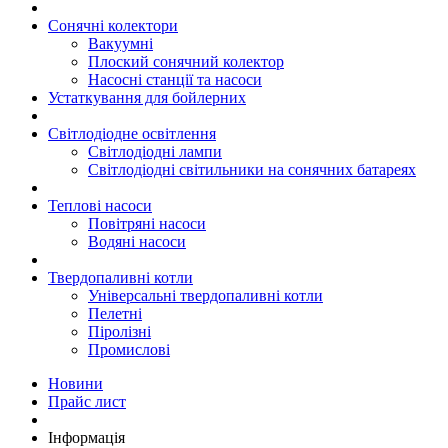
Сонячні колектори
Вакуумні
Плоский сонячний колектор
Насосні станції та насоси
Устаткування для бойлерних
Світлодіодне освітлення
Світлодіодні лампи
Світлодіодні світильники на сонячних батареях
Теплові насоси
Повітряні насоси
Водяні насоси
Твердопаливні котли
Універсальні твердопаливні котли
Пелетні
Піролізні
Промислові
Новини
Прайс лист
Інформація