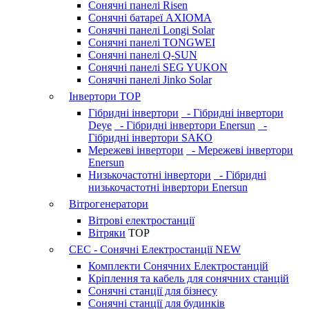
Сонячні панелі Risen
Сонячні батареї AXIOMA
Сонячні панелі Longi Solar
Сонячні панелі TONGWEI
Сонячні панелі Q-SUN
Сонячні панелі SEG YUKON
Сонячні панелі Jinko Solar
Інвертори
TOP
Гібридні інвертори
- Гібридні інвертори
Deye
- Гібридні інвертори Enersun
-
Гібридні інвертори SAKO
Мережеві інвертори
- Мережеві інвертори
Enersun
Низькочастотні інвертори
- Гібридні
низькочастотні інвертори Enersun
Вітрогенератори
Вітрові електростанції
Вітряки
TOP
СЕС - Сонячні Електростанції
NEW
Комплекти Сонячних Електростанцій
Кріплення та кабель для сонячних станцій
Сонячні станції для бізнесу
Сонячні станції для будинків