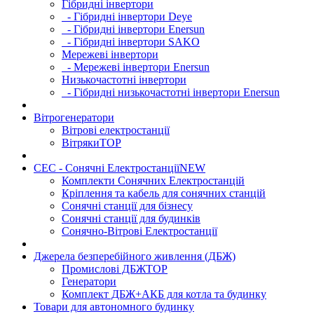
Гібридні інвертори
- Гібридні інвертори Deye
- Гібридні інвертори Enersun
- Гібридні інвертори SAKO
Мережеві інвертори
- Мережеві інвертори Enersun
Низькочастотні інвертори
- Гібридні низькочастотні інвертори Enersun
Вітрогенератори
Вітрові електростанції
Вітряки
TOP
СЕС - Сонячні Електростанції
NEW
Комплекти Сонячних Електростанцій
Кріплення та кабель для сонячних станцій
Сонячні станції для бізнесу
Сонячні станції для будинків
Сонячно-Вітрові Електростанції
Джерела безперебійного живлення (ДБЖ)
Промислові ДБЖ
TOP
Генератори
Комплект ДБЖ+АКБ для котла та будинку
Товари для автономного будинку