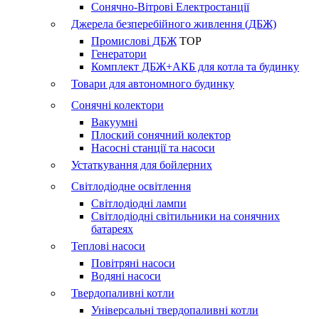
Сонячно-Вітрові Електростанції
Джерела безперебійного живлення (ДБЖ)
Промислові ДБЖ
TOP
Генератори
Комплект ДБЖ+АКБ для котла та будинку
Товари для автономного будинку
Сонячні колектори
Вакуумні
Плоский сонячний колектор
Насосні станції та насоси
Устаткування для бойлерних
Світлодіодне освітлення
Світлодіодні лампи
Світлодіодні світильники на сонячних
батареях
Теплові насоси
Повітряні насоси
Водяні насоси
Твердопаливні котли
Універсальні твердопаливні котли