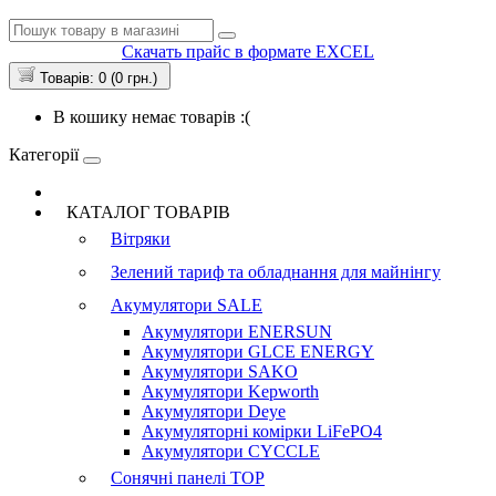
Скачать прайс в формате EXCEL
Товарів: 0 (0 грн.)
В кошику немає товарів :(
Категорії
КАТАЛОГ ТОВАРІВ
Вітряки
Зелений тариф та обладнання для майнінгу
Акумулятори
SALE
Акумулятори ENERSUN
Акумулятори GLCE ENERGY
Акумулятори SAKO
Акумулятори Kepworth
Акумулятори Deye
Акумуляторні комірки LiFePO4
Акумулятори CYCCLE
Сонячні панелі
TOP