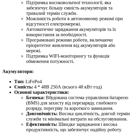
Підтримка високовольтної технології, яка
забезпечує більшу ємність акумуляторів та
тривалий термін служби.
Можливість роботи в автономному режимі при
відсутності електромережі.
Автоматичне заряджання акумуляторів та їх
використання за необхідності.
Програмовані режими роботи, включаючи
пріоритетне живлення від акумуляторів або
мережі.
Підтримка WIFI-моніторингу та функція
обмеження потужності.
Акумулятори:
Тип:
LiFePo4
Ємність:
4 * 48В 250А (всього 48 кВт·год)
Основні характеристики:
Безпека:
Вбудована система управління батареєю
(BMS) для захисту від перезаряду, глибокого
розряду, перегріву та короткого замикання.
Довговічність:
Висока циклічність, довгий термін
служби та мінімальні витрати на обслуговування.
Ефективність:
Швидке заряджання і висока
продуктивність, що забезпечує надійну роботу