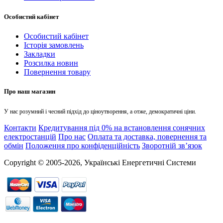
Особистий кабінет
Особистий кабінет
Історія замовлень
Закладки
Розсилка новин
Повернення товару
Про наш магазин
У нас розумний і чесний підхід до ціноутворення, а отже, демократичні ціни.
Контакти
Кредитування під 0% на встановлення сонячних
електростанцій
Про нас
Оплата та доставка, повернення та
обмін
Положення про конфіденційність
Зворотній зв’язок
Copyright © 2005-2026, Українські Енергетичні Системи