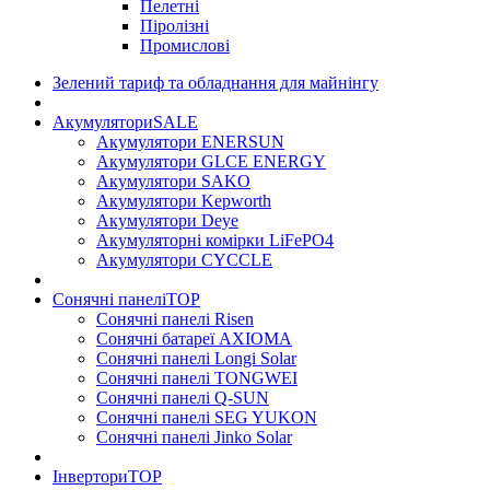
Пелетні
Піролізні
Промислові
Зелений тариф та обладнання для майнінгу
Акумулятори
SALE
Акумулятори ENERSUN
Акумулятори GLCE ENERGY
Акумулятори SAKO
Акумулятори Kepworth
Акумулятори Deye
Акумуляторні комірки LiFePO4
Акумулятори CYCCLE
Сонячні панелі
TOP
Сонячні панелі Risen
Сонячні батареї AXIOMA
Сонячні панелі Longi Solar
Сонячні панелі TONGWEI
Сонячні панелі Q-SUN
Сонячні панелі SEG YUKON
Сонячні панелі Jinko Solar
Інвертори
TOP