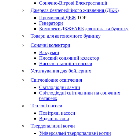
Сонячно-Вітрові Електростанції
Джерела безперебійного живлення (ДБЖ)
Промислові ДБЖ
TOP
Генератори
Комплект ДБЖ+АКБ для котла та будинку
Товари для автономного будинку
Сонячні колектори
Вакуумні
Плоский сонячний колектор
Насосні станції та насоси
Устаткування для бойлерних
Світлодіодне освітлення
Світлодіодні лампи
Світлодіодні світильники на сонячних
батареях
Теплові насоси
Повітряні насоси
Водяні насоси
Твердопаливні котли
Універсальні твердопаливні котли