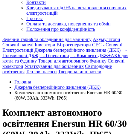
Контакти
Кредитування під 0% на встановлення сонячних
електростанцій
Про нас
Оплата та доставка, повернення та обмін
Положення про конфіденційність
Зелений тариф та обладнання для майнінгу
Акумулятори
Сонячні панелі
Інвертори
Вітрогенератори
СЕС - Сонячні
Електростанції
Джерела безперебійного живлення (ДБЖ)
-
Промислові ДБЖ
- Генератори
- Комплект ДБЖ+АКБ для
котла та будинку
Товари для автономного будинку
Сонячні
колектори
Устаткування для бойлерних
Світлодіодне
освітлення
Теплові насоси
Твердопаливні котли
Головна
Джерела безперебійного живлення (ДБЖ)
Комплект автономного освітлення Enersun HR 60/30
(60W, 30Ah, 333Wh, IP65)
Комплект автономного
освітлення Enersun HR 60/30