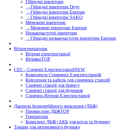
Гібридні інвертори
- Гібридні інвертори Deye
- Гібридні інвертори Enersun
- Гібридні інвертори SAKO
Мережеві інвертори
- Мережеві інвертори Enersun
Низькочастотні інвертори
- Гібридні низькочастотні інвертори Enersun
Вітрогенератори
Вітрові електростанції
Вітряки
TOP
СЕС - Сонячні Електростанції
NEW
Комплекти Сонячних Електростанцій
Кріплення та кабель для сонячних станцій
Сонячні станції для бізнесу
Сонячні станції для будинків
Сонячно-Вітрові Електростанції
Джерела безперебійного живлення (ДБЖ)
Промислові ДБЖ
TOP
Генератори
Комплект ДБЖ+АКБ для котла та будинку
Товари для автономного будинку