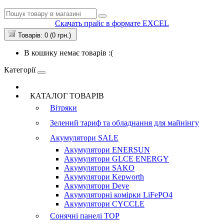
Скачать прайс в формате EXCEL
Товарів: 0 (0 грн.)
В кошику немає товарів :(
Категорії
КАТАЛОГ ТОВАРІВ
Вітряки
Зелений тариф та обладнання для майнінгу
Акумулятори
SALE
Акумулятори ENERSUN
Акумулятори GLCE ENERGY
Акумулятори SAKO
Акумулятори Kepworth
Акумулятори Deye
Акумуляторні комірки LiFePO4
Акумулятори CYCCLE
Сонячні панелі
TOP