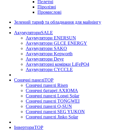
Пелетні
Піролізні
Промислові
Зелений тариф та обладнання для майнінгу
Акумулятори
SALE
Акумулятори ENERSUN
Акумулятори GLCE ENERGY
Акумулятори SAKO
Акумулятори Kepworth
Акумулятори Deye
Акумуляторні комірки LiFePO4
Акумулятори CYCCLE
Сонячні панелі
TOP
Сонячні панелі Risen
Сонячні батареї AXIOMA
Сонячні панелі Longi Solar
Сонячні панелі TONGWEI
Сонячні панелі Q-SUN
Сонячні панелі SEG YUKON
Сонячні панелі Jinko Solar
Інвертори
TOP