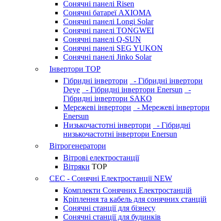
Сонячні панелі Risen
Сонячні батареї AXIOMA
Сонячні панелі Longi Solar
Сонячні панелі TONGWEI
Сонячні панелі Q-SUN
Сонячні панелі SEG YUKON
Сонячні панелі Jinko Solar
Інвертори
TOP
Гібридні інвертори
- Гібридні інвертори
Deye
- Гібридні інвертори Enersun
-
Гібридні інвертори SAKO
Мережеві інвертори
- Мережеві інвертори
Enersun
Низькочастотні інвертори
- Гібридні
низькочастотні інвертори Enersun
Вітрогенератори
Вітрові електростанції
Вітряки
TOP
СЕС - Сонячні Електростанції
NEW
Комплекти Сонячних Електростанцій
Кріплення та кабель для сонячних станцій
Сонячні станції для бізнесу
Сонячні станції для будинків