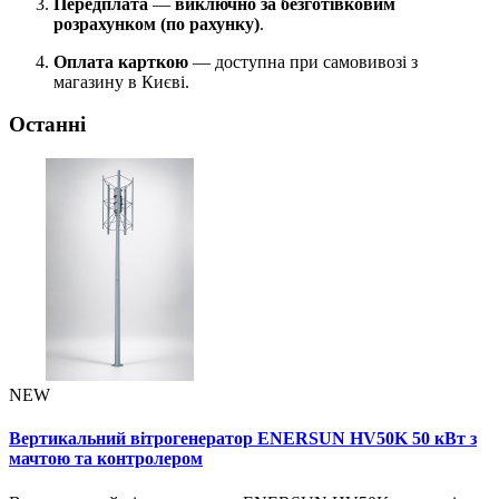
Передплата
—
виключно за безготівковим
розрахунком (по рахунку)
.
Оплата карткою
— доступна при самовивозі з
магазину в Києві.
Останні
NEW
Вертикальний вітрогенератор ENERSUN HV50K 50 кВт з
мачтою та контролером