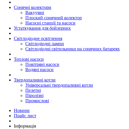
Сонячні колектори
Вакуумні
Плоский сонячний колектор
Насосні станції та насоси
Устаткування для бойлерних
Світлодіодне освітлення
Світлодіодні лампи
Світлодіодні світильники на сонячних батареях
Теплові насоси
Повітряні насоси
Водяні насоси
Твердопаливні котли
Універсальні твердопаливні котли
Пелетні
Піролізні
Промислові
Новини
Прайс лист
Інформація