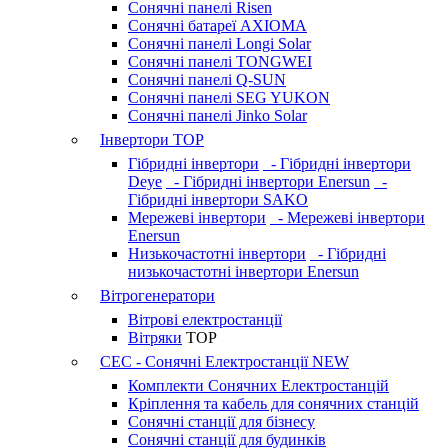
Сонячні панелі Risen
Сонячні батареї AXIOMA
Сонячні панелі Longi Solar
Сонячні панелі TONGWEI
Сонячні панелі Q-SUN
Сонячні панелі SEG YUKON
Сонячні панелі Jinko Solar
Інвертори
TOP
Гібридні інвертори
- Гібридні інвертори
Deye
- Гібридні інвертори Enersun
-
Гібридні інвертори SAKO
Мережеві інвертори
- Мережеві інвертори
Enersun
Низькочастотні інвертори
- Гібридні
низькочастотні інвертори Enersun
Вітрогенератори
Вітрові електростанції
Вітряки
TOP
СЕС - Сонячні Електростанції
NEW
Комплекти Сонячних Електростанцій
Кріплення та кабель для сонячних станцій
Сонячні станції для бізнесу
Сонячні станції для будинків