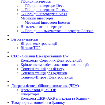
Гібридні інвертори
- Гібридні інвертори Deye
- Гібридні інвертори Enersun
- Гібридні інвертори SAKO
Мережеві інвертори
- Мережеві інвертори Enersun
Низькочастотні інвертори
- Гібридні низькочастотні інвертори Enersun
Вітрогенератори
Вітрові електростанції
Вітряки
TOP
СЕС - Сонячні Електростанції
NEW
Комплекти Сонячних Електростанцій
Кріплення та кабель для сонячних станцій
Сонячні станції для бізнесу
Сонячні станції для будинків
Сонячно-Вітрові Електростанції
Джерела безперебійного живлення (ДБЖ)
Промислові ДБЖ
TOP
Генератори
Комплект ДБЖ+АКБ для котла та будинку
Товари для автономного будинку