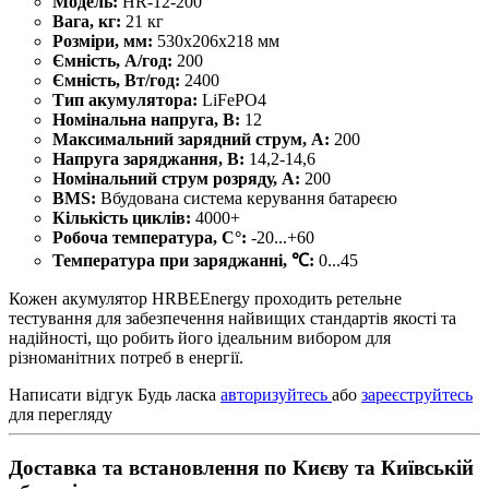
Модель:
HR-12-200
Вага, кг:
21 кг
Розміри, мм:
530х206х218 мм
Ємність, А/год:
200
Ємність, Вт/год:
2400
Тип акумулятора:
LiFePO4
Номінальна напруга, В:
12
Максимальний зарядний струм, А:
200
Напруга заряджання, В:
14,2-14,6
Номінальний струм розряду, А:
200
BMS:
Вбудована система керування батареєю
Кількість циклів:
4000+
Робоча температура, C°:
-20...+60
Температура при заряджанні, ℃:
0...45
Кожен акумулятор HRBEEnergy проходить ретельне
тестування для забезпечення найвищих стандартів якості та
надійності, що робить його ідеальним вибором для
різноманітних потреб в енергії.
Написати відгук
Будь ласка
авторизуйтесь
або
зареєструйтесь
для перегляду
Доставка та встановлення по Києву та Київській