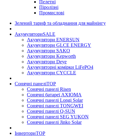
Пелетні
Піролізні
Промислові
Зелений тариф та обладнання для майнінгу
Акумулятори
SALE
Акумулятори ENERSUN
Акумулятори GLCE ENERGY
Акумулятори SAKO
Акумулятори Kepworth
Акумулятори Deye
Акумуляторні комірки LiFePO4
Акумулятори CYCCLE
Сонячні панелі
TOP
Сонячні панелі Risen
Сонячні батареї AXIOMA
Сонячні панелі Longi Solar
Сонячні панелі TONGWEI
Сонячні панелі Q-SUN
Сонячні панелі SEG YUKON
Сонячні панелі Jinko Solar
Інвертори
TOP