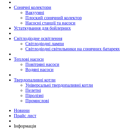
Сонячні колектори
Вакуумні
Плоский сонячний колектор
Насосні станції та насоси
Устаткування для бойлерних
Світлодіодне освітлення
Світлодіодні лампи
Світлодіодні світильники на сонячних батареях
Теплові насоси
Повітряні насоси
Водяні насоси
Твердопаливні котли
Універсальні твердопаливні котли
Пелетні
Піролізні
Промислові
Новини
Прайс лист
Інформація