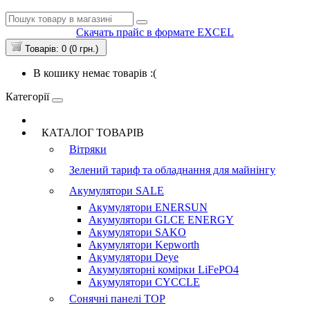
Скачать прайс в формате EXCEL
Товарів: 0 (0 грн.)
В кошику немає товарів :(
Категорії
КАТАЛОГ ТОВАРІВ
Вітряки
Зелений тариф та обладнання для майнінгу
Акумулятори
SALE
Акумулятори ENERSUN
Акумулятори GLCE ENERGY
Акумулятори SAKO
Акумулятори Kepworth
Акумулятори Deye
Акумуляторні комірки LiFePO4
Акумулятори CYCCLE
Сонячні панелі
TOP