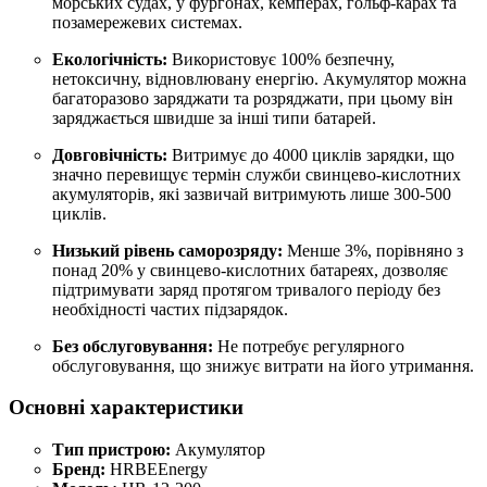
морських судах, у фургонах, кемперах, гольф-карах та
позамережевих системах.
Екологічність:
Використовує 100% безпечну,
нетоксичну, відновлювану енергію. Акумулятор можна
багаторазово заряджати та розряджати, при цьому він
заряджається швидше за інші типи батарей.
Довговічність:
Витримує до 4000 циклів зарядки, що
значно перевищує термін служби свинцево-кислотних
акумуляторів, які зазвичай витримують лише 300-500
циклів.
Низький рівень саморозряду:
Менше 3%, порівняно з
понад 20% у свинцево-кислотних батареях, дозволяє
підтримувати заряд протягом тривалого періоду без
необхідності частих підзарядок.
Без обслуговування:
Не потребує регулярного
обслуговування, що знижує витрати на його утримання.
Основні характеристики
Тип пристрою:
Акумулятор
Бренд:
HRBEEnergy