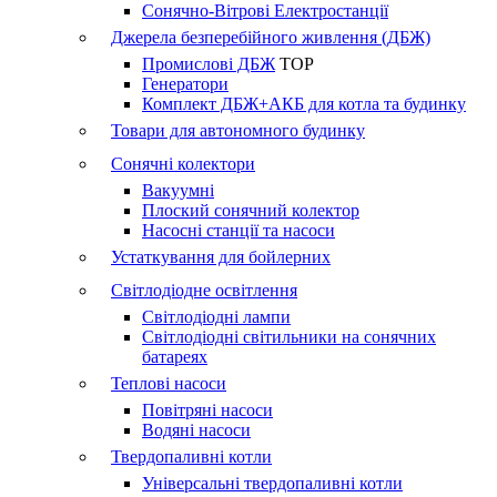
Сонячно-Вітрові Електростанції
Джерела безперебійного живлення (ДБЖ)
Промислові ДБЖ
TOP
Генератори
Комплект ДБЖ+АКБ для котла та будинку
Товари для автономного будинку
Сонячні колектори
Вакуумні
Плоский сонячний колектор
Насосні станції та насоси
Устаткування для бойлерних
Світлодіодне освітлення
Світлодіодні лампи
Світлодіодні світильники на сонячних
батареях
Теплові насоси
Повітряні насоси
Водяні насоси
Твердопаливні котли
Універсальні твердопаливні котли