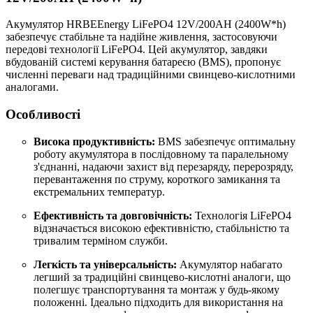
Акумулятор HRBEEnergy LiFePO4 12V/200AH (2400W*h)
забезпечує стабільне та надійне живлення, застосовуючи
передові технології LiFePO4. Цей акумулятор, завдяки
вбудованій системі керування батареєю (BMS), пропонує
численні переваги над традиційними свинцево-кислотними
аналогами.
Особливості
Висока продуктивність:
BMS забезпечує оптимальну
роботу акумулятора в послідовному та паралельному
з'єднанні, надаючи захист від перезаряду, перерозряду,
перевантаження по струму, короткого замикання та
екстремальних температур.
Ефективність та довговічність:
Технологія LiFePO4
відзначається високою ефективністю, стабільністю та
тривалим терміном служби.
Легкість та універсальність:
Акумулятор набагато
легший за традиційні свинцево-кислотні аналоги, що
полегшує транспортування та монтаж у будь-якому
положенні. Ідеально підходить для використання на