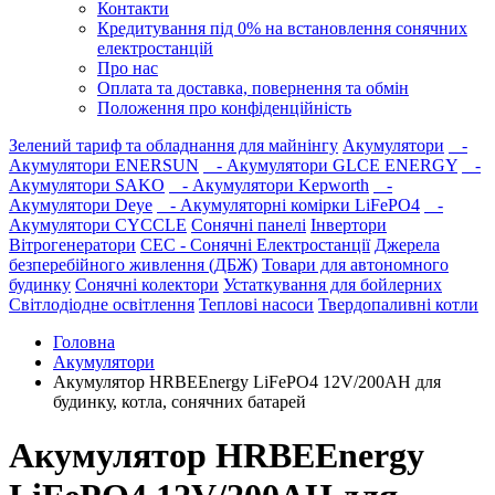
Контакти
Кредитування під 0% на встановлення сонячних
електростанцій
Про нас
Оплата та доставка, повернення та обмін
Положення про конфіденційність
Зелений тариф та обладнання для майнінгу
Акумулятори
-
Акумулятори ENERSUN
- Акумулятори GLCE ENERGY
-
Акумулятори SAKO
- Акумулятори Kepworth
-
Акумулятори Deye
- Акумуляторні комірки LiFePO4
-
Акумулятори CYCCLE
Сонячні панелі
Інвертори
Вітрогенератори
СЕС - Сонячні Електростанції
Джерела
безперебійного живлення (ДБЖ)
Товари для автономного
будинку
Сонячні колектори
Устаткування для бойлерних
Світлодіодне освітлення
Теплові насоси
Твердопаливні котли
Головна
Акумулятори
Акумулятор HRBEEnergy LiFePO4 12V/200AH для
будинку, котла, сонячних батарей
Акумулятор HRBEEnergy