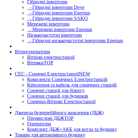
Гібридні інвертори
- Гібридні інвертори Deye
- Гібридні інвертори Enersun
- Гібридні інвертори SAKO
Мережеві інвертори
- Мережеві інвертори Enersun
Низькочастотні інвертори
- Гібридні низькочастотні інвертори Enersun
Вітрогенератори
Вітрові електростанції
Вітряки
TOP
СЕС - Сонячні Електростанції
NEW
Комплекти Сонячних Електростанцій
Кріплення та кабель для сонячних станцій
Сонячні станції для бізнесу
Сонячні станції для будинків
Сонячно-Вітрові Електростанції
Джерела безперебійного живлення (ДБЖ)
Промислові ДБЖ
TOP
Генератори
Комплект ДБЖ+АКБ для котла та будинку
Товари для автономного будинку