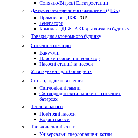
Сонячно-Вітрові Електростанції
Джерела безперебійного живлення (ДБЖ)
Промислові ДБЖ
TOP
Генератори
Комплект ДБЖ+АКБ для котла та будинку
Товари для автономного будинку
Сонячні колектори
Вакуумні
Плоский сонячний колектор
Насосні станції та насоси
Устаткування для бойлерних
Світлодіодне освітлення
Світлодіодні лампи
Світлодіодні світильники на сонячних
батареях
Теплові насоси
Повітряні насоси
Водяні насоси
Твердопаливні котли
Універсальні твердопаливні котли