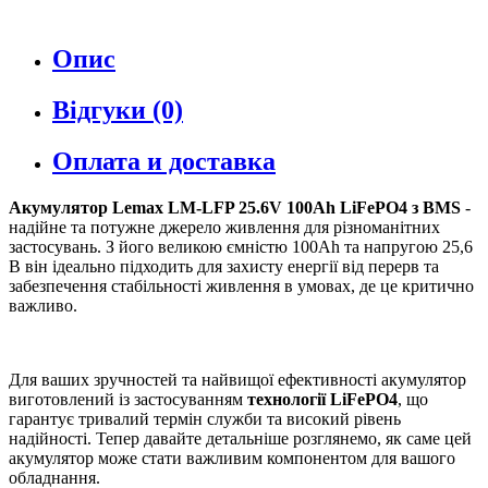
Опис
Відгуки (0)
Оплата и доставка
Акумулятор Lemax LM-LFP 25.6V 100Ah LiFePO4 з BMS
-
надійне та потужне джерело живлення для різноманітних
застосувань. З його великою ємністю 100Ah та напругою 25,6
В він ідеально підходить для захисту енергії від перерв та
забезпечення стабільності живлення в умовах, де це критично
важливо.
Для ваших зручностей та найвищої ефективності акумулятор
виготовлений із застосуванням
технології LiFePO4
, що
гарантує тривалий термін служби та високий рівень
надійності. Тепер давайте детальніше розглянемо, як саме цей
акумулятор може стати важливим компонентом для вашого
обладнання.