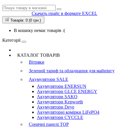
Скачать прайс в формате EXCEL
Товарів: 0 (0 грн.)
В кошику немає товарів :(
Категорії
КАТАЛОГ ТОВАРІВ
Вітряки
Зелений тариф та обладнання для майнінгу
Акумулятори
SALE
Акумулятори ENERSUN
Акумулятори GLCE ENERGY
Акумулятори SAKO
Акумулятори Kepworth
Акумулятори Deye
Акумуляторні комірки LiFePO4
Акумулятори CYCCLE
Сонячні панелі
TOP