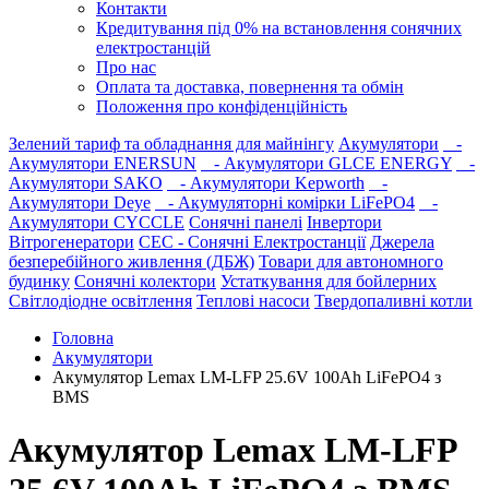
Контакти
Кредитування під 0% на встановлення сонячних
електростанцій
Про нас
Оплата та доставка, повернення та обмін
Положення про конфіденційність
Зелений тариф та обладнання для майнінгу
Акумулятори
-
Акумулятори ENERSUN
- Акумулятори GLCE ENERGY
-
Акумулятори SAKO
- Акумулятори Kepworth
-
Акумулятори Deye
- Акумуляторні комірки LiFePO4
-
Акумулятори CYCCLE
Сонячні панелі
Інвертори
Вітрогенератори
СЕС - Сонячні Електростанції
Джерела
безперебійного живлення (ДБЖ)
Товари для автономного
будинку
Сонячні колектори
Устаткування для бойлерних
Світлодіодне освітлення
Теплові насоси
Твердопаливні котли
Головна
Акумулятори
Акумулятор Lemax LM-LFP 25.6V 100Ah LiFePO4 з
BMS
Акумулятор Lemax LM-LFP