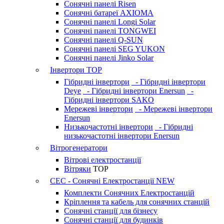
Сонячні панелі Risen
Сонячні батареї AXIOMA
Сонячні панелі Longi Solar
Сонячні панелі TONGWEI
Сонячні панелі Q-SUN
Сонячні панелі SEG YUKON
Сонячні панелі Jinko Solar
Інвертори
TOP
Гібридні інвертори
- Гібридні інвертори
Deye
- Гібридні інвертори Enersun
-
Гібридні інвертори SAKO
Мережеві інвертори
- Мережеві інвертори
Enersun
Низькочастотні інвертори
- Гібридні
низькочастотні інвертори Enersun
Вітрогенератори
Вітрові електростанції
Вітряки
TOP
СЕС - Сонячні Електростанції
NEW
Комплекти Сонячних Електростанцій
Кріплення та кабель для сонячних станцій
Сонячні станції для бізнесу
Сонячні станції для будинків