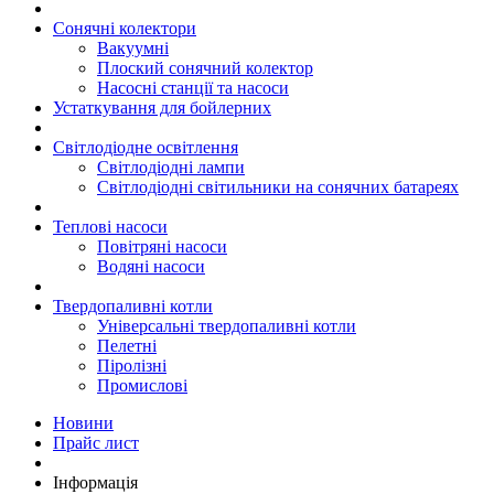
Сонячні колектори
Вакуумні
Плоский сонячний колектор
Насосні станції та насоси
Устаткування для бойлерних
Світлодіодне освітлення
Світлодіодні лампи
Світлодіодні світильники на сонячних батареях
Теплові насоси
Повітряні насоси
Водяні насоси
Твердопаливні котли
Універсальні твердопаливні котли
Пелетні
Піролізні
Промислові
Новини
Прайс лист
Інформація