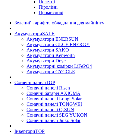
Пелетні
Піролізні
Промислові
Зелений тариф та обладнання для майнінгу
Акумулятори
SALE
Акумулятори ENERSUN
Акумулятори GLCE ENERGY
Акумулятори SAKO
Акумулятори Kepworth
Акумулятори Deye
Акумуляторні комірки LiFePO4
Акумулятори CYCCLE
Сонячні панелі
TOP
Сонячні панелі Risen
Сонячні батареї AXIOMA
Сонячні панелі Longi Solar
Сонячні панелі TONGWEI
Сонячні панелі Q-SUN
Сонячні панелі SEG YUKON
Сонячні панелі Jinko Solar
Інвертори
TOP