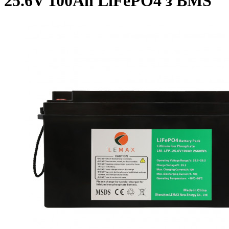
25.6V 100Ah LiFePO4 з BMS