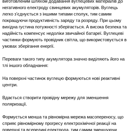
виготовленим шляхом додавання вуглецевих матеріалів до 
негативного електроду свинцевих акумуляторів. Вуглець 
легко з'єднується з іншими типами сполук, тим самим 
покращуючи продуктивність заряду та розряду. При цьому 
вихідна густина потужності зберігається. А висока безпека та 
надійність компенсує недоліки звичайної батареї. Вуглецеві 
частинки формують провідник світла, що використовується в 
умовах зберігання енергії.

Переваги такого типу акумулятора значно виділяють його на 
тлі іншого обладнання:

На поверхні частинок вуглецю формуються нові реактивні 
центри.

Вдається створити провідну мережу для зменшення 
поляризації.

Формується менша та рівномірна мережа масопереносу, що 
сприяє рівномірному прогресу електрохімічної реакції на 
поверхні та всередині електрода, тим самим зменшуючи 