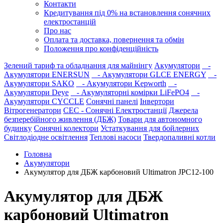
Контакти
Кредитування під 0% на встановлення сонячних
електростанцій
Про нас
Оплата та доставка, повернення та обмін
Положення про конфіденційність
Зелений тариф та обладнання для майнінгу
Акумулятори
-
Акумулятори ENERSUN
- Акумулятори GLCE ENERGY
-
Акумулятори SAKO
- Акумулятори Kepworth
-
Акумулятори Deye
- Акумуляторні комірки LiFePO4
-
Акумулятори CYCCLE
Сонячні панелі
Інвертори
Вітрогенератори
СЕС - Сонячні Електростанції
Джерела
безперебійного живлення (ДБЖ)
Товари для автономного
будинку
Сонячні колектори
Устаткування для бойлерних
Світлодіодне освітлення
Теплові насоси
Твердопаливні котли
Головна
Акумулятори
Акумулятор для ДБЖ карбоновий Ultimatron JPC12-100
Акумулятор для ДБЖ
карбоновий Ultimatron