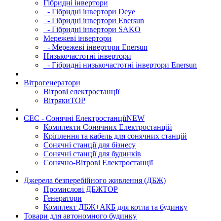
Гібридні інвертори
- Гібридні інвертори Deye
- Гібридні інвертори Enersun
- Гібридні інвертори SAKO
Мережеві інвертори
- Мережеві інвертори Enersun
Низькочастотні інвертори
- Гібридні низькочастотні інвертори Enersun
Вітрогенератори
Вітрові електростанції
Вітряки
TOP
СЕС - Сонячні Електростанції
NEW
Комплекти Сонячних Електростанцій
Кріплення та кабель для сонячних станцій
Сонячні станції для бізнесу
Сонячні станції для будинків
Сонячно-Вітрові Електростанції
Джерела безперебійного живлення (ДБЖ)
Промислові ДБЖ
TOP
Генератори
Комплект ДБЖ+АКБ для котла та будинку
Товари для автономного будинку