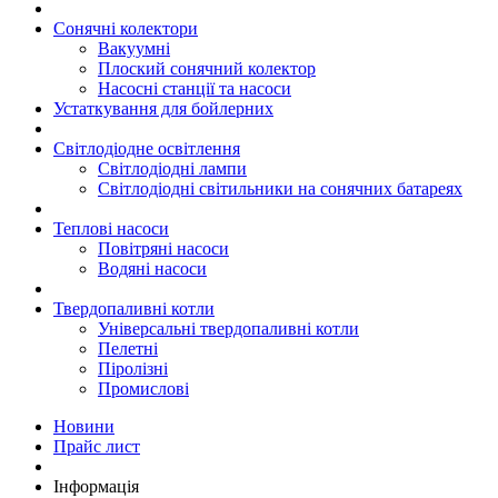
Сонячні колектори
Вакуумні
Плоский сонячний колектор
Насосні станції та насоси
Устаткування для бойлерних
Світлодіодне освітлення
Світлодіодні лампи
Світлодіодні світильники на сонячних батареях
Теплові насоси
Повітряні насоси
Водяні насоси
Твердопаливні котли
Універсальні твердопаливні котли
Пелетні
Піролізні
Промислові
Новини
Прайс лист
Інформація