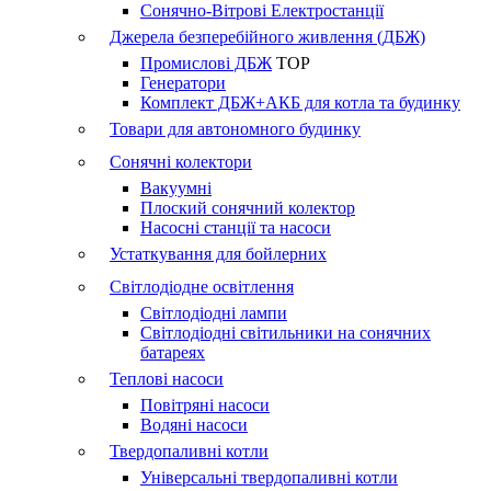
Сонячно-Вітрові Електростанції
Джерела безперебійного живлення (ДБЖ)
Промислові ДБЖ
TOP
Генератори
Комплект ДБЖ+АКБ для котла та будинку
Товари для автономного будинку
Сонячні колектори
Вакуумні
Плоский сонячний колектор
Насосні станції та насоси
Устаткування для бойлерних
Світлодіодне освітлення
Світлодіодні лампи
Світлодіодні світильники на сонячних
батареях
Теплові насоси
Повітряні насоси
Водяні насоси
Твердопаливні котли
Універсальні твердопаливні котли