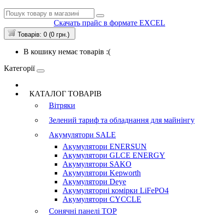
Скачать прайс в формате EXCEL
Товарів: 0 (0 грн.)
В кошику немає товарів :(
Категорії
КАТАЛОГ ТОВАРІВ
Вітряки
Зелений тариф та обладнання для майнінгу
Акумулятори
SALE
Акумулятори ENERSUN
Акумулятори GLCE ENERGY
Акумулятори SAKO
Акумулятори Kepworth
Акумулятори Deye
Акумуляторні комірки LiFePO4
Акумулятори CYCCLE
Сонячні панелі
TOP