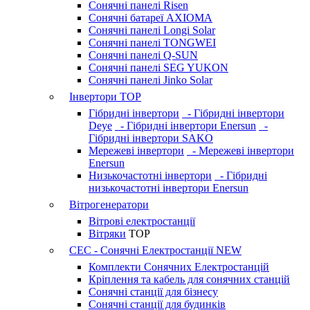
Сонячні панелі Risen
Сонячні батареї AXIOMA
Сонячні панелі Longi Solar
Сонячні панелі TONGWEI
Сонячні панелі Q-SUN
Сонячні панелі SEG YUKON
Сонячні панелі Jinko Solar
Інвертори
TOP
Гібридні інвертори
- Гібридні інвертори
Deye
- Гібридні інвертори Enersun
-
Гібридні інвертори SAKO
Мережеві інвертори
- Мережеві інвертори
Enersun
Низькочастотні інвертори
- Гібридні
низькочастотні інвертори Enersun
Вітрогенератори
Вітрові електростанції
Вітряки
TOP
СЕС - Сонячні Електростанції
NEW
Комплекти Сонячних Електростанцій
Кріплення та кабель для сонячних станцій
Сонячні станції для бізнесу
Сонячні станції для будинків