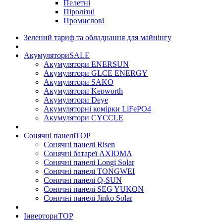
Пелетні
Піролізні
Промислові
Зелений тариф та обладнання для майнінгу
Акумулятори
SALE
Акумулятори ENERSUN
Акумулятори GLCE ENERGY
Акумулятори SAKO
Акумулятори Kepworth
Акумулятори Deye
Акумуляторні комірки LiFePO4
Акумулятори CYCCLE
Сонячні панелі
TOP
Сонячні панелі Risen
Сонячні батареї AXIOMA
Сонячні панелі Longi Solar
Сонячні панелі TONGWEI
Сонячні панелі Q-SUN
Сонячні панелі SEG YUKON
Сонячні панелі Jinko Solar
Інвертори
TOP